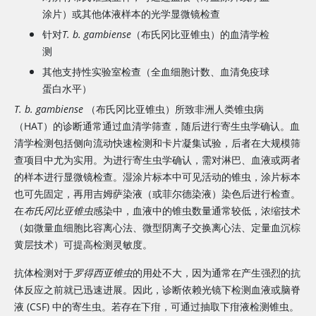
涂片）或其他体液样本的光学显微镜检查
针对
T. b. gambiense
（布氏冈比亚锥虫）的血清学检
测
其他支持性实验室检查（全血细胞计数、血清免疫球
蛋白水平）
T. b. gambiense
（布氏冈比亚锥虫）所致非洲人类锥虫病
（HAT）的诊断通常通过血清学筛查，随后进行寄生虫学确认。血
清学检测包括侧向流动快速检测和卡片凝集试验，后者在大规模筛
查项目中尤为实用。为进行寄生虫学确认，需对淋巴、血液或两者
的样本进行显微镜检查。湿涂片标本中可见活动的锥虫，涂片标本
也可先固定，再用吉姆萨染液（或菲尔德染液）染色后进行检查。
在
布氏冈比亚锥虫
感染中，血液中的锥虫数量通常较低，浓缩技术
（如微量血细胞比容离心法、微型阴离子交换离心法、定量血沉棕
黄层技术）可提高检测灵敏度。
抗体检测对于
罗得西亚锥虫
的用处不大，因为通常在产生强烈的抗
体反应之前就已迅速进展。因此，诊断依赖光镜下检测血液或脑脊
液 (CSF) 中的寄生虫。若存在下疳，可通过抽取下疳液检测锥虫。