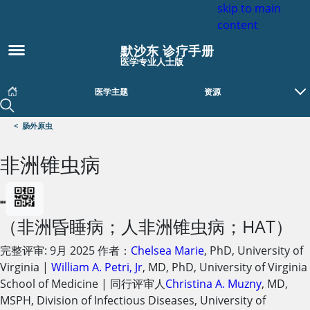
skip to main
content
默沙东 诊疗手册
医学专业人士版
医学主题
资源
<
肠外原虫
非洲锥虫病
（非洲昏睡病；人非洲锥虫病；HAT）
完整评审:
9月 2025
作者：
Chelsea Marie
,
PhD
,
University of
Virginia
|
William A. Petri, Jr
,
MD, PhD
,
University of Virginia
School of Medicine
|
同行评审人
Christina A. Muzny
,
MD,
MSPH
,
Division of Infectious Diseases, University of