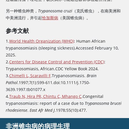
另一种锥虫种类，
Trypanosoma cruzi
（克氏锥虫），在南美洲和
中美洲流行，并引起
恰加斯病
（美国锥虫病）。
参考文献
1.
World Health Organization (WHO)
: Human African
trypanosomiasis (sleeping sickness).Accessed February 10,
2025.
2.
Centers for Disease Control and Prevention (CDC)
:
Trypanosomiasis, African.CDC Yellow Book 2024.
3.
Chimelli L, Scaravilli F
.Trypanosomiasis.
Brain
Pathol
.1997;7(1):599-611.doi:10.1111/j.1750-
3639.1997.tb01077.x
4.
Traub N, Hira PR, Chintu C, Mhango C
.Congenital
trypanosomiasis: report of a case due to
Trypanosoma brucei
rhodesiense
.
East Afr Med J
.1978;55(10):477.
非洲锥虫病的病理生理