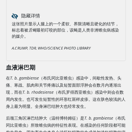
隐藏详情
这张照片显示人腿上的一个柔软、界限清晰且硬化的结节，
标志着被
舌蝇
最初叮咬的部位，该蝇是人类非洲锥虫病感染
的媒介。
A.CRUMP, TDR, WHO/SCIENCE PHOTO LIBRARY
血液淋巴期
在
T. b. gambiense
（布氏冈比亚锥虫）感染中，间歇性发热、头
痛、寒战、肌肉和关节疼痛以及短暂面部浮肿会在数月内逐渐出
现，而在
T. b. rhodesiense
（布氏罗得西亚锥虫）感染中则会在数
周内发生。也可发生短暂性的环形红斑样皮疹。这在肤色较浅的人
身上最为明显。全身淋巴结肿大也经常发生。
后颈三角区淋巴结肿大（温特博特姆征）是
T. b. gambiense
（布氏
冈比亚锥虫）所致锥虫病的特征性表现。在感染的任何阶段都可能