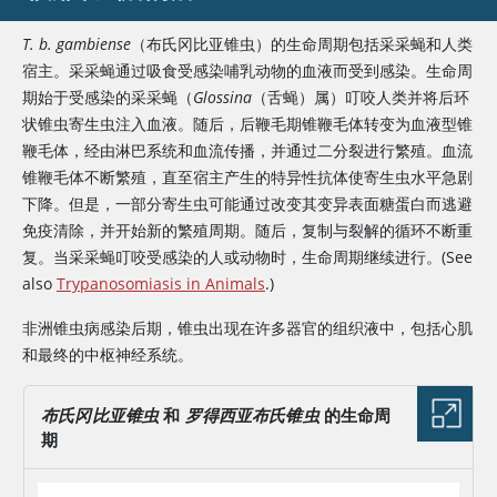
T. b. gambiense
（布氏冈比亚锥虫）的生命周期包括采采蝇和人类
宿主。采采蝇通过吸食受感染哺乳动物的血液而受到感染。生命周
期始于受感染的采采蝇（
Glossina
（舌蝇）属）叮咬人类并将后环
状锥虫寄生虫注入血液。随后，后鞭毛期锥鞭毛体转变为血液型锥
鞭毛体，经由淋巴系统和血流传播，并通过二分裂进行繁殖。血流
锥鞭毛体不断繁殖，直至宿主产生的特异性抗体使寄生虫水平急剧
下降。但是，一部分寄生虫可能通过改变其变异表面糖蛋白而逃避
免疫清除，并开始新的繁殖周期。随后，复制与裂解的循环不断重
复。当采采蝇叮咬受感染的人或动物时，生命周期继续进行。(See
also
Trypanosomiasis in Animals
.)
非洲锥虫病感染后期，锥虫出现在许多器官的组织液中，包括心肌
和最终的中枢神经系统。
布氏冈比亚锥虫
和
罗得西亚布氏锥虫
的生命周
期