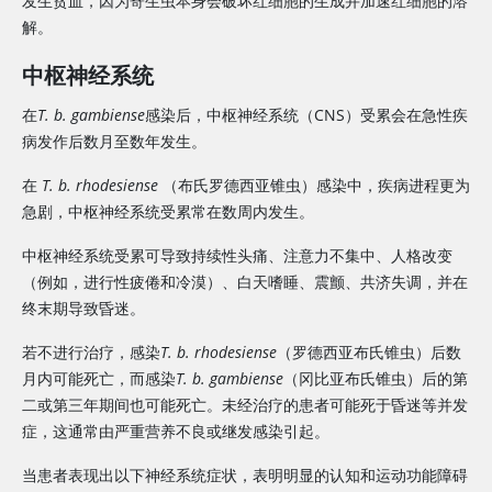
发生贫血，因为寄生虫本身会破坏红细胞的生成并加速红细胞的溶
解。
中枢神经系统
在
T. b. gambiense
感染后，中枢神经系统（CNS）受累会在急性疾
病发作后数月至数年发生。
在
T. b. rhodesiense
（布氏罗德西亚锥虫）感染中，疾病进程更为
急剧，中枢神经系统受累常在数周内发生。
中枢神经系统受累可导致持续性头痛、注意力不集中、人格改变
（例如，进行性疲倦和冷漠）、白天嗜睡、震颤、共济失调，并在
终末期导致昏迷。
若不进行治疗，感染
T. b. rhodesiense
（罗德西亚布氏锥虫）后数
月内可能死亡，而感染
T. b. gambiense
（冈比亚布氏锥虫）后的第
二或第三年期间也可能死亡。未经治疗的患者可能死于昏迷等并发
症，这通常由严重营养不良或继发感染引起。
当患者表现出以下神经系统症状，表明明显的认知和运动功能障碍