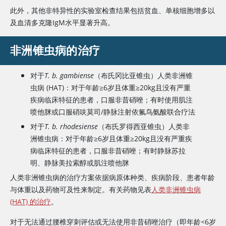
此外，其他非特异性的实验室检查结果包括贫血、单核细胞增多以
及血清多克隆IgM水平显著升高。
非洲锥虫病的治疗
对于
T. b. gambiense
（布氏冈比亚锥虫）人类非洲锥
虫病 (HAT)：对于年龄≥6岁且体重≥20kg且没有严重
疾病临床特征的患者，口服非昔硝唑；有时使用肌注
喷他脒或口服硝呋莫司/静脉注射依氟鸟氨酸联合疗法
对于
T. b. rhodesiense
（布氏罗得西亚锥虫）人类非
洲锥虫病：对于年龄≥6岁且体重≥20kg且没有严重疾
病临床特征的患者，口服非昔硝唑；有时静脉苏拉
明、静脉美拉索醇或肌注喷他脒
人类非洲锥虫病的治疗方案依据病原体种类、疾病阶段、患者年龄
与体重以及药物可及性来制定。有关药物见表
人类非洲锥虫病
(HAT) 的治疗
。
对于无法通过腰椎穿刺评估或无法使用
非昔硝唑
治疗（即年龄<6岁