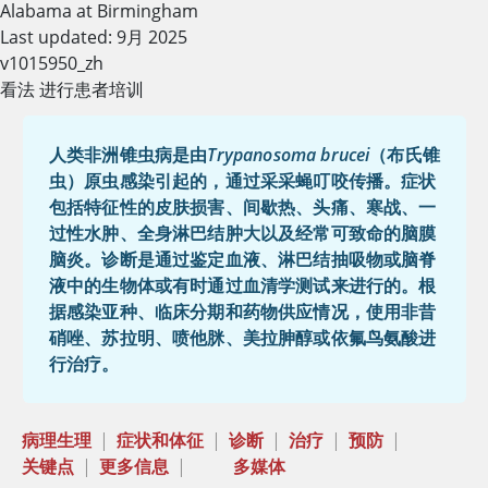
Alabama at Birmingham
Last updated: 9月 2025
v1015950_zh
看法 进行患者培训
人类非洲锥虫病是由
Trypanosoma brucei
（布氏锥
虫）原虫感染引起的，通过采采蝇叮咬传播。症状
包括特征性的皮肤损害、间歇热、头痛、寒战、一
过性水肿、全身淋巴结肿大以及经常可致命的脑膜
脑炎。诊断是通过鉴定血液、淋巴结抽吸物或脑脊
液中的生物体或有时通过血清学测试来进行的。根
据感染亚种、临床分期和药物供应情况，使用非昔
硝唑、苏拉明、喷他脒、美拉胂醇或依氟鸟氨酸进
行治疗。
病理生理
|
症状和体征
|
诊断
|
治疗
|
预防
|
关键点
|
更多信息
|
多媒体