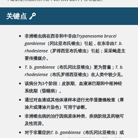
关键点
非洲锥虫病在西非和中非由
Trypanosoma brucei
gambiense
（冈比亚布氏锥虫）引起，在东非由
T. b.
rhodesiense
（罗得西亚布氏锥虫）引起；采采蝇是主
要传播媒介。
T. b. gambiense
（布氏冈比亚锥虫）更为普遍；
T. b.
rhodesiense
（布氏罗得西亚锥虫）在人类中较少见。
该病分为3个阶段：皮肤期、血液淋巴期和中枢神经
系统期（昏睡病）。
通过对血液或其他体液样本进行光学显微镜检查（厚
涂片或薄涂片染色）可用于诊断。
非洲锥虫病的治疗因病原体种类、疾病阶段及药物可
及性而异。
对于非重症的
T. b. gambiense
（布氏冈比亚锥虫）或