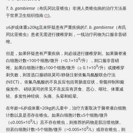
T. b. gambiense
（布氏冈比亚锥虫）非洲人类锥虫病的治疗方法基
于世界卫生组织指南 (
1
)。
≥6岁或体重≥20kg且未怀疑患有严重疾病的
T. b. gambiense
（布氏
冈比亚锥虫）患者无需进行腰椎穿刺，一线治疗药物为口服非昔硝
唑。
但是，如果怀疑患有严重疾病，则必须进行腰椎穿刺。如果脑脊液
9
白细胞计数<100个细胞/微升（<0.1×10
/升），则口服
非昔硝
9
唑
。如果白细胞计数≥100个细胞/微升（≥ 0.1×10
/升）或腰椎穿
刺失败，则首选口服硝呋莫司/静脉注射依氟鸟氨酸联合疗法
(NECT) 。
依氟鸟氨酸
的不良反应包括胃肠道症状，骨髓抑制和癫
痫发作。
硝呋莫司
的常见不良反应有厌食、恶心、呕吐、体重减
轻、多发性神经病、头痛、头晕和眩晕。
在年龄>6岁或体重>20kg的儿童中，治疗方案取决于脑脊液白细胞
计数以及是否存在锥虫。如果白细胞计数≤5个细胞/微升
9
（≤0.005×10
/L）且不存在锥虫，则推荐的药物是肌注喷他脒。
9
但若白细胞计数>5个细胞/微升（>0.005×10
/L）或存在锥虫，则