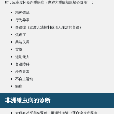
时，应高度怀疑严重疾病（也称为重症脑膜脑炎阶段）：
精神错乱
行为异常
多语症（过度无法控制或语无伦次的言语）
焦虑症
共济失调
震颤
运动无力
言语障碍
步态异常
不自主运动
癫痫
非洲锥虫病的诊断
对所有
布氏锥虫
亚种，可通过血液（薄血涂片或厚血