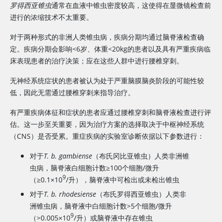
罗得西亚锥虫
通常在血液中锥虫密度较高，这使得在显微镜检查前
进行的浓缩技术不太重要。
对于两种形式的非洲人类锥虫病，疾病分期均通过脑脊液检查确
定。疾病分期会影响<6岁、体重<20kg的患者以及具有严重疾病临
床表现患者的治疗决策；应在这些人群中进行腰椎穿刺。
无神经系统症状的患者被认为处于严重脑膜脑炎阶段的可能性较
低，因此无需通过腰椎穿刺来指导治疗。
有严重疾病体征和症状的患者应通过腰椎穿刺和脑脊液检查进行评
估。这一步至关重要，因为治疗方案的选择取决于中枢神经系统
（CNS）是否受累。重症疾病的实验室诊断依据以下参数进行：
对于
T. b. gambiense
（布氏冈比亚锥虫）人类非洲锥
虫病，脑脊液白细胞计数≥100个细胞/微升
9
（≥0.1×10
/升），脑脊液中可检出或未检出锥虫
对于
T. b. rhodesiense
（布氏罗得西亚锥虫）人类非
洲锥虫病，脑脊液中白细胞计数>5个细胞/微升
9
（>0.005×10
/升）或脑脊液中存在锥虫