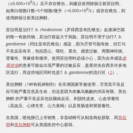
9
（≤0.005×10
/L）且不存在锥虫，则建议使用静脉注射
苏拉明
。
9
如果白细胞计数>5个细胞/微升（>0.005×10
/L）或存在锥虫，则
使用静脉注射美拉胂醇。
苏拉明
是治疗
T. b. rhodesiense
（罗得西亚布氏锥虫）血液淋巴期
的唯一有效药物，其治疗获益大于风险。
苏拉明
不用于治疗
T. b.
gambiense
（冈比亚布氏锥虫）感染，因为尽管可能有效，但它与
不良反应有关，包括恶心、呕吐、畏光、感觉过敏、周围神经病、
肾毒性、荨麻疹和瘙痒。使用
苏拉明
时必须小心，因为合并感染
盘
尾丝虫
的患者可能会出现严重的过敏反应，盘尾丝虫在西非许多地
区流行，而这些地区同时也是
T. b. gambiense
的流行区（
2
）。
美拉胂醇
（1种有机砷制剂）在非洲国家常被使用，尽管其不良反
应可能严重且危及生命，但这是因为
依氟鸟氨酸
的供应有限。
美拉
胂醇
的严重不良反应包括脑病反应、剥脱性皮炎、心血管毒性
（高血压、心律失常、心力衰竭）以及胃肠道和肾脏毒性。
在美国，
喷他脒
已上市销售，
非昔硝唑
可从制造商处获取，而
苏拉
明
和
美拉胂醇
可从美国疾控中心获得。