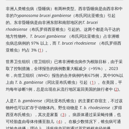
非洲人类锥虫病（昏睡病）有两种类型。西非昏睡病是由西非和中
非的
Trypanosoma brucei gambiense
（布氏冈比亚锥虫）引起
的。东非昏睡病是由非洲东部和南部地区的
T. brucei
rhodesiense
（布氏罗得西亚锥虫）引起的。这两个都是乌干达的
地方性物种。
T. brucei gambiense
（布氏冈比亚锥虫）占非洲锥
虫病总病例的 97% 以上，而
T. brucei rhodesiense
（布氏罗得西
亚锥虫）约占 3% (
1
）。
世界卫生组织（世卫组织）已将非洲锥虫病作为根除目标，由于采
取了控制措施，全球报告的病例数量大幅减少（>95%）。2023
年，向世卫组织（WHO）报告的合并病例约有675例，其中90%以
上由
T. b. gambiense
（冈比亚布氏锥虫）引起（
1
）。在美国，平
均每年诊断1例，总是出现在从流行地区返回美国的旅行者中 (
2
)。
人是
T. b. gambiense
（冈比亚布氏锥虫）的主要贮存宿主，不过该
物种也可以贮存于动物体内。野生动物是
T. b. rhodesiense
（罗得
西亚布氏锥虫），其次是家畜（
3
）。病原体通过采采蝇传播，也
可经胎盘由母体传播至胎儿（
4
）。在极少数情况下，锥虫病可通
过输血传播；理论上，该疾病亦可能通过器官移植途径传播。