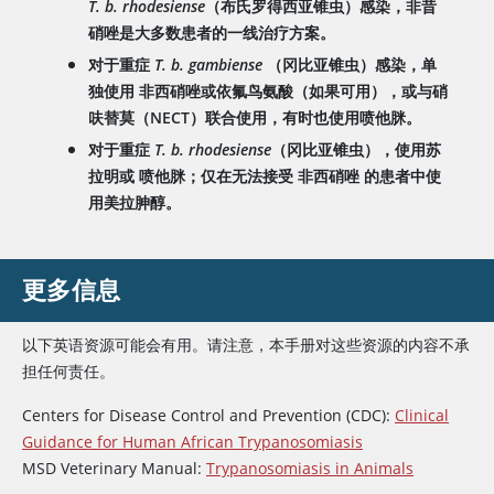
T. b. rhodesiense
（布氏罗得西亚锥虫）感染，非昔
硝唑是大多数患者的一线治疗方案。
对于重症
T. b. gambiense
（冈比亚锥虫）感染，单
独使用
非西硝唑
或依氟鸟氨酸（如果可用），或与硝
呋替莫（NECT）联合使用，有时也使用喷他脒。
对于重症
T. b. rhodesiense
（冈比亚锥虫），使用苏
拉明或
喷他脒
；仅在无法接受
非西硝唑
的患者中使
用美拉胂醇。
更多信息
以下英语资源可能会有用。请注意，本手册对这些资源的内容不承
担任何责任。
Centers for Disease Control and Prevention (CDC):
Clinical
Guidance for Human African Trypanosomiasis
MSD Veterinary Manual:
Trypanosomiasis in Animals