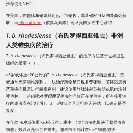
推荐使用NECT。
在美国，
喷他脒
和
硝呋莫司
已上市销售，
非昔硝唑
可从制造商处获
取，而
eflornithine
（依氟鸟氨酸）可从美国疾控中心获得。
T. b. rhodesiense
（布氏罗得西亚锥虫）非洲
人类锥虫病的治疗
T. b. rhodesiense
（布氏罗得西亚锥虫）的治疗方法基于世界卫生
组织的指南（
1
）。
≥6岁或体重≥20公斤的
T. b. rhodesiense
（布氏罗得西亚锥虫）患
者通常无需腰椎穿刺，一线治疗药物是口服非昔硝唑。若怀疑患有
严重疾病且需进行腰椎穿刺，建议使用静脉注射苏拉明或肌肉注射
喷他脒。
非昔硝唑
对
罗得西亚锥虫
的疗效正在评估中，所有接受治
疗的患者应在治疗后1、3、6和12个月进行临床评估，以确定是否
复发。
在年龄>6岁或体重>20公斤的儿童中，治疗方法也取决于脑脊液白
细胞计数以及是否存在锥虫。如果白细胞计数≤5个细胞/微升