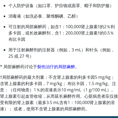
个人防护设备（如口罩、护目镜或面罩、帽子和防护服）
消毒液（如洗必泰、聚维酮碘、乙醇）
可注射的局部麻醉药，如含1：100,000肾上腺素†的2％利
多卡因，或长效麻醉剂，含1：200,000肾上腺素†的0.5％
布比卡因
用于注射麻醉剂的注射器（例如，3 mL）和针头（例如，
25 或 27 号）
* 局部麻醉药讨论于
裂伤治疗的局部麻醉
。
†局部麻醉药的最大剂量：不含肾上腺素的利多卡因5 mg/kg；
含肾上腺素的利多卡因，7 mg/kg； 布比卡因，1.5 mg/kg。注
意：（任何物质）1％的溶液表示10 mg/mL（1 g/100 mL）。
肾上腺素引起血管收缩，从而延长麻醉作用。心脏病患者应仅接
受有限的肾上腺素（最多3.5 mL含有1：100,000肾上腺素的溶
液）； 或者，使用不含肾上腺素的局部麻醉药。