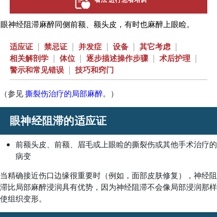
眼神经阻滞麻醉同侧前额、额头皮，有时也麻醉上眼睑。
适应证
|
禁忌证
|
并发症
|
设备
|
其它考虑
|
相关解剖学
|
体位
|
逐步描述操作步骤
|
术后护理
|
警示和常见错误
|
技巧和窍门
（参见
撕裂伤治疗的局部麻醉
。）
眼神经阻滞的适应证
前额头皮、前额、眉毛或上眼睑的撕裂伤或其他手术治疗的
病变
当精确接近伤口边缘很重要时（例如，面部皮肤修复），神经阻
滞比局部麻醉浸润具有优势，因为神经阻滞不会像局部浸润那样
使组织变形。