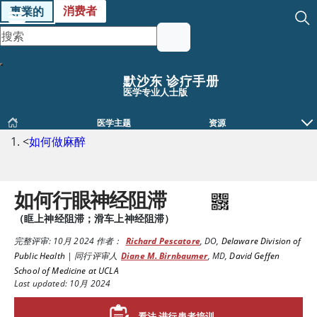
消费者
專業的
默沙东 诊疗手册
医学专业人士版
医学主题
资源
<
如何做麻醉
如何行眼神经阻滞
（眶上神经阻滞；滑车上神经阻滞）
完整评审:
10月 2024
作者：
Richard Pescatore
,
DO
,
Delaware Division of
Public Health
|
同行评审人
Diane M. Birnbaumer
,
MD
,
David Geffen
School of Medicine at UCLA
Last updated: 10月 2024
看法 进行患者培训