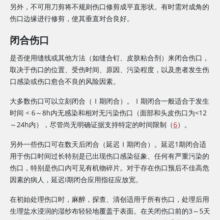
另外，不可用刀剪将不规则伤口修剪成平直形状。有时需对成角的
伤口边缘进行修剪，使其垂直对合良好。
闭合伤口
是否使用缝线或其他方法（如缝合钉、皮肤粘合剂）来闭合伤口，
取决于伤口的位置、受伤时间、原因、污染程度，以及患者发生伤
口感染或伤口愈合不良的风险因素。
大多数伤口可以立刻闭合（Ⅰ期闭合）。Ⅰ期闭合一般适合于发生
时间
<
6～8h内无感染和相对无污染伤口（面部和头皮伤口为
<
12
～24h内），尽管尚无明确证据支持特定的时间限制（
6
）。
另外一些伤口可在数天后闭合（延迟Ⅰ期闭合）。延迟1期闭合适
用于伤口时间过长特别是已出现伤口感染征象、任何有严重污染的
伤口，特别是伤口内可见有机物碎片。对于存在伤口预后不佳高危
因素的病人，延迟I期闭合应用指征应放宽。
在初始处理伤口时，麻醉，探查、清创适用于所有伤口，处理后用
生理盐水浸润的湿纱布轻轻地覆盖于表面。在关闭伤口前的3～5天