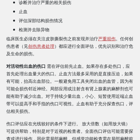
诊断并治疗严重的相关损伤
止血
评估深部结构损伤情况
检测并去除异物
临床医生必须在关注皮肤撕裂伤之前发现并治疗
严重损伤
。任何创
伤患者（见
创伤患者处理
）都应进行全面评估，优先识别和治疗危
及生命的损伤。
对活动性出血的伤口
需在评估前先止血。如果存在多处伤口，应
首先处理出血量大的伤口。止血方法最多采用的是直接压迫，如果
有可能，抬高出血部位。一般避免用工具夹闭出血的血管，因为有
可能会损伤邻近神经。局部应用或注射含有肾上腺素的麻醉剂也可
能有助于减少出血。对于持续少量出血，小心、短暂使用近端止血
带可以提高手和手指的伤口可视性。止血有助于充分探查伤口，评
估相关损伤。
伤口评估应在光线较好的条件下进行。 放大倍数（如用放大镜）
可提供帮助，特别是对于近视的检查者。全面伤口评估可能需要探
查或进行操作，因此需局部麻醉，但感觉功能检查需在局部麻醉前