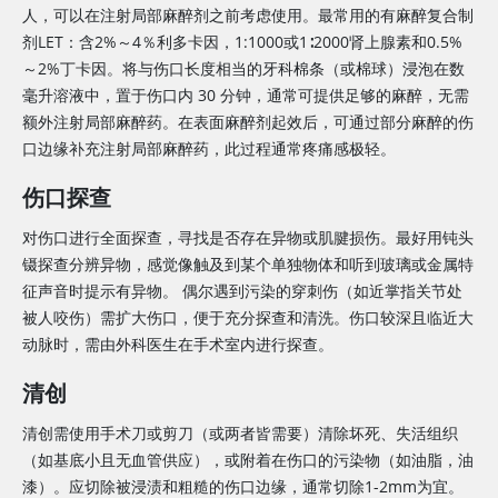
人，可以在注射局部麻醉剂之前考虑使用。最常用的有麻醉复合制
剂LET：含2%～4％利多卡因，1:1000或1∶2000肾上腺素和0.5%
～2%丁卡因。将与伤口长度相当的牙科棉条（或棉球）浸泡在数
毫升溶液中，置于伤口内 30 分钟，通常可提供足够的麻醉，无需
额外注射局部麻醉药。在表面麻醉剂起效后，可通过部分麻醉的伤
口边缘补充注射局部麻醉药，此过程通常疼痛感极轻。
伤口探查
对伤口进行全面探查，寻找是否存在异物或肌腱损伤。最好用钝头
镊探查分辨异物，感觉像触及到某个单独物体和听到玻璃或金属特
征声音时提示有异物。 偶尔遇到污染的穿刺伤（如近掌指关节处
被人咬伤）需扩大伤口，便于充分探查和清洗。伤口较深且临近大
动脉时，需由外科医生在手术室内进行探查。
清创
清创需使用手术刀或剪刀（或两者皆需要）清除坏死、失活组织
（如基底小且无血管供应），或附着在伤口的污染物（如油脂，油
漆）。应切除被浸渍和粗糙的伤口边缘，通常切除1-2mm为宜。