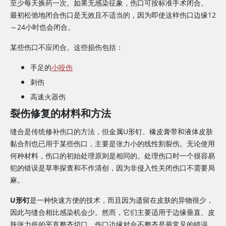
至少每天换药一次。如果无感染征象，伤口可按标准手术闭合。
最初松弛地闭合伤口是无效且不适当的，因为即使这样伤口边缘12
～24小时也会闭合。
某些伤口不应闭合。这些损伤包括：
手足的
小咬伤
刺伤
高速火器伤
裂伤修复的材料和方法
缝合是传统修补伤口的方法，但金属U形钉、橡皮膏带和液体皮肤
黏合剂也已用于某些伤口，主要是张力小的线性割裂伤。无论使用
何种材料，伤口的初始处理原则是相同的。处理伤口时一个很容易
犯的错误是草率探查和不作清创，因为非侵入性关闭伤口不需要局
麻。
U形钉
是一种快速方便的技术，而且因为遗留在皮肤的异物很少，
因此与缝合相比感染机会少。然而，它们主要适用于边缘垂直、皮
肤张力低的平直整齐切口。伤口边缘对合不整齐是最常见的错误