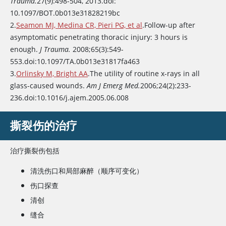
Trauma.
27(9):498-504, 2013.doi:
10.1097/BOT.0b013e31828219bc
2.
Seamon MJ, Medina CR, Pieri PG, et al
.Follow-up after
asymptomatic penetrating thoracic injury: 3 hours is
enough.
J Trauma.
2008;65(3):549-
553.doi:10.1097/TA.0b013e31817fa463
3.
Orlinsky M, Bright AA
.The utility of routine x-rays in all
glass-caused wounds.
Am J Emerg Med.
2006;24(2):233-
236.doi:10.1016/j.ajem.2005.06.008
撕裂伤的治疗
治疗撕裂伤包括
清洗伤口和局部麻醉（顺序可变化）
伤口探查
清创
缝合