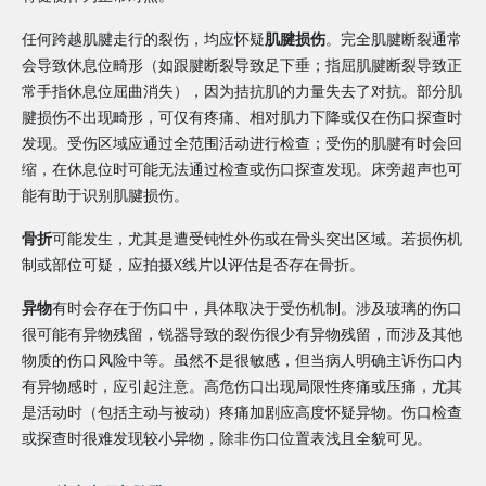
任何跨越肌腱走行的裂伤，均应怀疑
肌腱损伤
。完全肌腱断裂通常
会导致休息位畸形（如跟腱断裂导致足下垂；指屈肌腱断裂导致正
常手指休息位屈曲消失），因为拮抗肌的力量失去了对抗。部分肌
腱损伤不出现畸形，可仅有疼痛、相对肌力下降或仅在伤口探查时
发现。受伤区域应通过全范围活动进行检查；受伤的肌腱有时会回
缩，在休息位时可能无法通过检查或伤口探查发现。床旁超声也可
能有助于识别肌腱损伤。
骨折
可能发生，尤其是遭受钝性外伤或在骨头突出区域。若损伤机
制或部位可疑，应拍摄X线片以评估是否存在骨折。
异物
有时会存在于伤口中，具体取决于受伤机制。涉及玻璃的伤口
很可能有异物残留，锐器导致的裂伤很少有异物残留，而涉及其他
物质的伤口风险中等。虽然不是很敏感，但当病人明确主诉伤口内
有异物感时，应引起注意。高危伤口出现局限性疼痛或压痛，尤其
是活动时（包括主动与被动）疼痛加剧应高度怀疑异物。伤口检查
或探查时很难发现较小异物，除非伤口位置表浅且全貌可见。