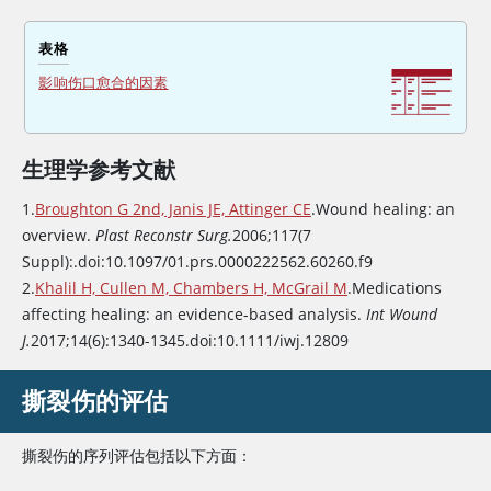
表格
影响伤口愈合的因素
生理学参考文献
1.
Broughton G 2nd, Janis JE, Attinger CE
.Wound healing: an
overview.
Plast Reconstr Surg.
2006;117(7
Suppl):.doi:10.1097/01.prs.0000222562.60260.f9
2.
Khalil H, Cullen M, Chambers H, McGrail M
.Medications
affecting healing: an evidence-based analysis.
Int Wound
J.
2017;14(6):1340-1345.doi:10.1111/iwj.12809
撕裂伤的评估
撕裂伤的序列评估包括以下方面：