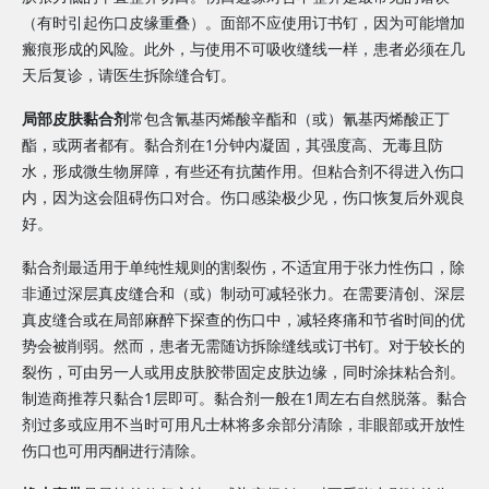
（有时引起伤口皮缘重叠）。面部不应使用订书钉，因为可能增加
瘢痕形成的风险。此外，与使用不可吸收缝线一样，患者必须在几
天后复诊，请医生拆除缝合钉。
局部皮肤黏合剂
常包含氰基丙烯酸辛酯和（或）氰基丙烯酸正丁
酯，或两者都有。黏合剂在1分钟内凝固，其强度高、无毒且防
水，形成微生物屏障，有些还有抗菌作用。但粘合剂不得进入伤口
内，因为这会阻碍伤口对合。伤口感染极少见，伤口恢复后外观良
好。
黏合剂最适用于单纯性规则的割裂伤，不适宜用于张力性伤口，除
非通过深层真皮缝合和（或）制动可减轻张力。在需要清创、深层
真皮缝合或在局部麻醉下探查的伤口中，减轻疼痛和节省时间的优
势会被削弱。然而，患者无需随访拆除缝线或订书钉。对于较长的
裂伤，可由另一人或用皮肤胶带固定皮肤边缘，同时涂抹粘合剂。
制造商推荐只黏合1层即可。黏合剂一般在1周左右自然脱落。黏合
剂过多或应用不当时可用凡士林将多余部分清除，非眼部或开放性
伤口也可用丙酮进行清除。