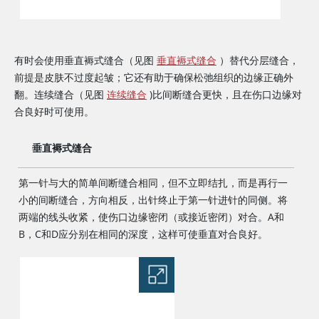
有时会使用垂直褥式缝合（见图
垂直褥式缝合
）替代分层缝合，
前提是皮肤不过度起皱；它还有助于确保松弛组织的边缘正确外
翻。连续缝合（见图
连续缝合
)比间断缝合更快，且在伤口边缘对
合良好时可使用。
垂直褥式缝合
第一针与大的简单间断缝合相同，但不立即结扎，而是再行一
小的间断缝合，方向相反，出针终止于第一针进针的同侧。将
两端的线头收紧，使伤口边缘密闭（或接近密闭）对合。A和
B，C和D应分别在相同的深度，这样可使垂直对合良好。