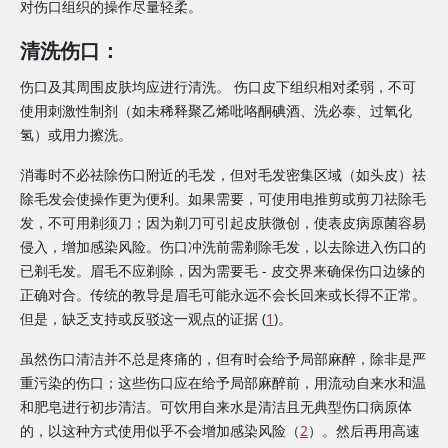
对伤口组织的操作尽量轻柔。
清洗伤口：
伤口及其周围皮肤均应进行清洗。 伤口皮下组织相对柔弱，不可
使用刺激性制剂（如未稀释聚乙烯吡咯酮碘酒、洗必泰、过氧化
氢）或用力擦洗。
消毒时不必祛除伤口附近的毛发，但对毛发密集区域（如头皮）祛
除毛发会使操作更为便利。如果需要，可使用电推剪或剪刀祛除毛
发，不可用剃须刀；因为剃刀可引起皮肤微创，使表皮病原菌容易
侵入，增加感染风险。伤口冲洗前需剃除毛发，以去除进入伤口的
已剃毛发。眉毛不应剃除，因为需要毛 - 皮交界来确保伤口边缘的
正确对合。传统的教导是眉毛可能永远不会长回来或长得不正常。
但是，缺乏支持或反驳这一观点的证据 (
1
)。
虽然伤口清洁并不总是疼痛的，但有时会给予局部麻醉，除非是严
重污染的伤口；这些伤口应在给予局部麻醉前，用流动自来水和温
和肥皂进行初步清洁。可饮用自来水是清洁且无典型伤口病原体
的，以这种方式使用似乎不会增加感染风险（
2
）。然后再用高速