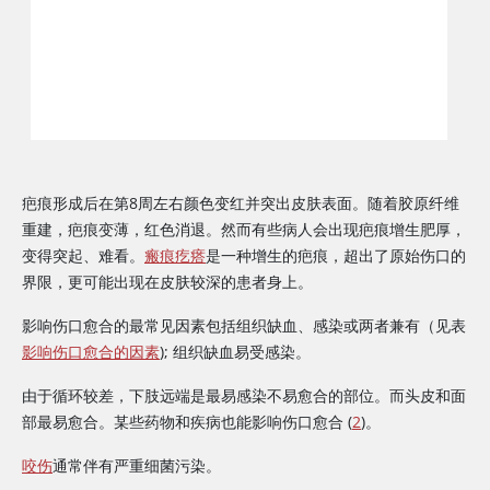
疤痕形成后在第8周左右颜色变红并突出皮肤表面。随着胶原纤维
重建，疤痕变薄，红色消退。然而有些病人会出现疤痕增生肥厚，
变得突起、难看。
瘢痕疙瘩
是一种增生的疤痕，超出了原始伤口的
界限，更可能出现在皮肤较深的患者身上。
影响伤口愈合的最常见因素包括组织缺血、感染或两者兼有（见表
影响伤口愈合的因素
); 组织缺血易受感染。
由于循环较差，下肢远端是最易感染不易愈合的部位。而头皮和面
部最易愈合。某些药物和疾病也能影响伤口愈合 (
2
)。
咬伤
通常伴有严重细菌污染。