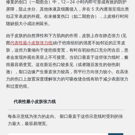
修复的创口（一期愈合）中，12～24 小时内即可形成有效的防护
屏障，阻止水分、其他体液及细菌侵入，并在 5 天内逐渐呈现出类
似正常表皮的外观。在未修复伤口（如二期愈合），上皮移行时间
随缺损大小成比例延长。
由于皮肤的自然弹性和下方肌肉的作用，皮肤上存在静态张力 (见
图
代表性最小皮肤张力线
)由于疤痕组织的强度不如邻近的正常皮
肤，这些力量倾向于使疤痕变宽，有时在初始伤口充分闭合后，患
者会发现外观在美容上不可接受。当切口垂直于这些张力线时，瘢
痕最容易变宽。这在新近伤口较多见（或者随后发生的创伤刺
激），裂口边缘产生垂直张力较高，而平行方向张力较小。在高张
力的伤口上放置深度缓解张力的可吸收缝合线有助于减少表面张力
和过度疤痕。
代表性最小皮肤张力线
每条示意线为张力的走向。 裂口垂直于这些示意线时受到的张
力最大，最容易增宽。