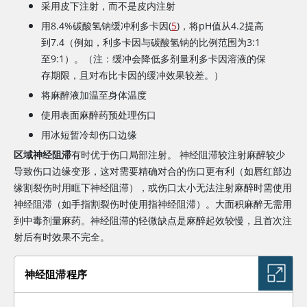
采用皮下注射，而不是皮内注射
用8.4%碳酸氢钠缓冲利多卡因(
5
)，将pH值从4.2提高
到7.4（例如，利多卡因与碳酸氢钠的比例范围为3:1
至9:1）。（注：缓冲会降低多剂量利多卡因溶液的保
存期限，且对布比卡因的缓冲效果较差。）
将麻醉液加温至身体温度
使用表面麻醉药预处理伤口
用冰短暂冷却伤口边缘
区域神经阻滞
有时优于伤口局部注射。 神经阻滞较注射麻醉较少
导致伤口边缘变形，这对需要精确对合的伤口更有利（如唇红部边
缘割裂伤时用眶下神经阻滞），或伤口太小无法注射麻醉时需使用
神经阻滞（如手指割裂伤时使用指神经阻滞）。大面积麻醉无需用
到中毒剂量麻药。神经阻滞的轻微缺点是麻醉起效较慢，且首次注
射后有时效果不完全。
神经阻滞程序