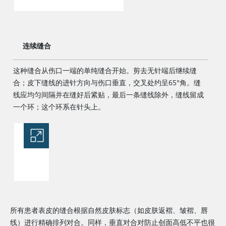
连续缝合
这种缝合从伤口一端的单纯缝合开始。剪去无针端后继续缝
合；皮下缝线的进针方向与伤口垂直，交叉处约呈65°角。缝
线应均匀间隔并在缝好后紧贴，最后一条缝线除外，缝线留成
一个环；这个环系在针头上。
所有患者表皮的缝合根据自然皮肤标志（如皮肤返褶、皱褶、唇
线）进行精确排列对合。同样，垂直对合对防止创面高低不平也很