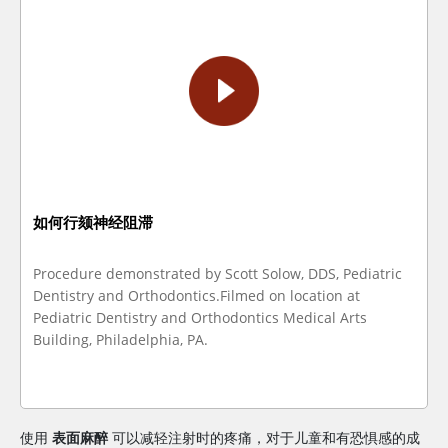
如何行颏神经阻滞
Procedure demonstrated by Scott Solow, DDS, Pediatric
Dentistry and Orthodontics.Filmed on location at
Pediatric Dentistry and Orthodontics Medical Arts
Building, Philadelphia, PA.
使用
表面麻醉
可以减轻注射时的疼痛，对于儿童和有恐惧感的成