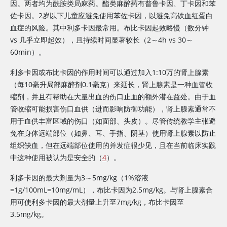
因。两者均为酰胺类局麻药。酯类麻醉药有普鲁卡因、丁卡因和苯
佐卡因。2岁以下儿童应避免使用苯佐卡因，以避免高铁血红蛋白
血症的风险。其中利多卡因最常用。布比卡因起效略慢（数分钟
vs 几乎立即起效），且持续时间显著较长（2～4h vs 30～
60min）。
利多卡因或布比卡因的作用时间可以通过加入1:10万的肾上腺素
（每10毫升局部麻醉剂0.1毫克）来延长，肾上腺素是一种血管收
缩剂，并且有帮助在大量出血的伤口止血的额外潜在益处。由于血
管收缩可能损害伤口血供（进而影响防御功能），肾上腺素通常不
用于血供丰富区域的伤口（如面部、头皮）。尽管传统教学主张避
免在身体远端部位（如鼻、耳、手指、阴茎）使用肾上腺素以防止
组织缺血，但在远端部位使用的并发症很少见，且在当前临床实践
中这种使用被认为是安全的（
4
）。
利多卡因的最大剂量为3～5mg/kg（1%溶液
=
1g/100mL
=
10mg/mL），布比卡因为2.5mg/kg。与肾上腺素合
用可使利多卡因的最大剂量上升至7mg/kg，布比卡因至
3.5mg/kg。