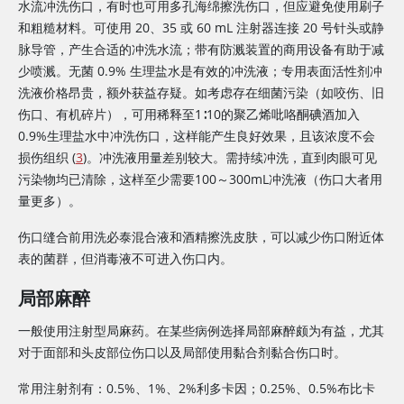
水流冲洗伤口，有时也可用多孔海绵擦洗伤口，但应避免使用刷子
和粗糙材料。可使用 20、35 或 60 mL 注射器连接 20 号针头或静
脉导管，产生合适的冲洗水流；带有防溅装置的商用设备有助于减
少喷溅。无菌 0.9% 生理盐水是有效的冲洗液；专用表面活性剂冲
洗液价格昂贵，额外获益存疑。如考虑存在细菌污染（如咬伤、旧
伤口、有机碎片），可用稀释至1∶10的聚乙烯吡咯酮碘酒加入
0.9%生理盐水中冲洗伤口，这样能产生良好效果，且该浓度不会
损伤组织 (
3
)。冲洗液用量差别较大。需持续冲洗，直到肉眼可见
污染物均已清除，这样至少需要100～300mL冲洗液（伤口大者用
量更多）。
伤口缝合前用洗必泰混合液和酒精擦洗皮肤，可以减少伤口附近体
表的菌群，但消毒液不可进入伤口内。
局部麻醉
一般使用注射型局麻药。在某些病例选择局部麻醉颇为有益，尤其
对于面部和头皮部位伤口以及局部使用黏合剂黏合伤口时。
常用注射剂有：0.5%、1%、2%利多卡因；0.25%、0.5%布比卡