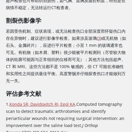
超声检查也可帮助识别损伤，如气胸、血胸及腹腔积血，特别是在
病情不稳定，无法转运行CT检查者。
割裂伤影像学
若因受伤机制、症状表现，或无法检查伤口全部深度而怀疑伤口内
存在异物时，建议进行影像学检查。如果涉及玻璃(
3
)或无机物（如
石头、金属碎片），应进行平片检查；小至 1 mm 的玻璃通常也
可见。有机物（如木屑、塑料）很少能被平片检测到（尽管较大物
体的轮廓可能因与正常组织的位移而可见）；其他方法包括超声、
CT 和 MRI。这些方法都不是 100% 敏感的，但 CT 可能在准确性
和实用性之间提供最佳平衡。高度警惕并仔细探查伤口才能做到万
无一失。
评估参考文献
1.
Konda SR, Davidovitch RI, Egol KA
.Computed tomography
scan to detect traumatic arthrotomies and identify
periarticular wounds not requiring surgical intervention: an
improvement over the saline load test.
J Orthop