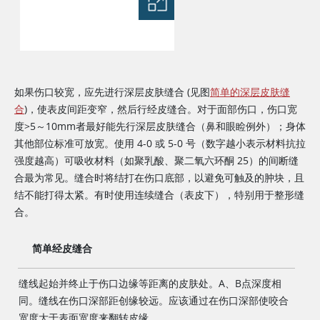
如果伤口较宽，应先进行深层皮肤缝合 (见图
简单的深层皮肤缝
合
)，使表皮间距变窄，然后行经皮缝合。对于面部伤口，伤口宽
度
>
5～10mm者最好能先行深层皮肤缝合（鼻和眼睑例外）；身体
其他部位标准可放宽。使用 4-0 或 5-0 号（数字越小表示材料抗拉
强度越高）可吸收材料（如聚乳酸、聚二氧六环酮 25）的间断缝
合最为常见。缝合时将结打在伤口底部，以避免可触及的肿块，且
结不能打得太紧。有时使用连续缝合（表皮下），特别用于整形缝
合。
简单经皮缝合
缝线起始并终止于伤口边缘等距离的皮肤处。A、B点深度相
同。缝线在伤口深部距创缘较远。应该通过在伤口深部使咬合
宽度大于表面宽度来翻转皮缘。