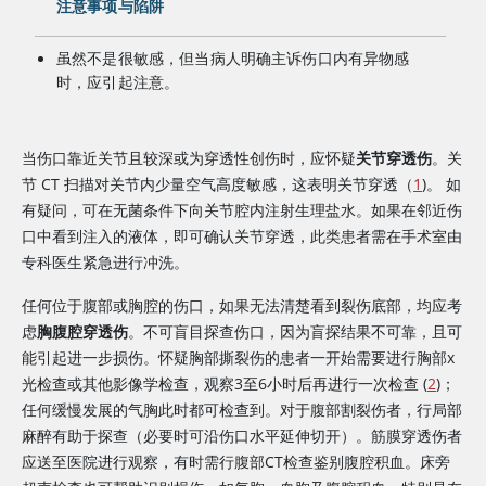
注意事项与陷阱
虽然不是很敏感，但当病人明确主诉伤口内有异物感
时，应引起注意。
当伤口靠近关节且较深或为穿透性创伤时，应怀疑
关节穿透伤
。关
节 CT 扫描对关节内少量空气高度敏感，这表明关节穿透（
1
)。 如
有疑问，可在无菌条件下向关节腔内注射生理盐水。如果在邻近伤
口中看到注入的液体，即可确认关节穿透，此类患者需在手术室由
专科医生紧急进行冲洗。
任何位于腹部或胸腔的伤口，如果无法清楚看到裂伤底部，均应考
虑
胸腹腔穿透伤
。不可盲目探查伤口，因为盲探结果不可靠，且可
能引起进一步损伤。怀疑胸部撕裂伤的患者一开始需要进行胸部x
光检查或其他影像学检查，观察3至6小时后再进行一次检查 (
2
)；
任何缓慢发展的气胸此时都可检查到。对于腹部割裂伤者，行局部
麻醉有助于探查（必要时可沿伤口水平延伸切开）。筋膜穿透伤者
应送至医院进行观察，有时需行腹部CT检查鉴别腹腔积血。床旁