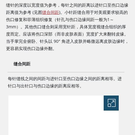
缝针的深度以宽度值为参考，每针之间的距离以进针口至伤口边缘
距离值为参考 (见图
缝合间距
)。小针距缝合用于对美观要求较高的
伤口修复和菲薄组织修复（针孔与伤口边缘间距一般为1～
3mm）。其他伤口缝合则采用宽针距，具体宽度视缝合组织的厚
度而定。应该将伤口深部（而非皮肤表面）宽度扩大来翻转皮缘。
当手掌完全俯卧、针头以 90° 角进入皮肤并略微远离皮肤边缘时，
更容易实现伤口边缘外翻。
缝合间距
每针缝线之间的间距与进针口至伤口边缘之间的距离相等。进
针口与出针口与伤口边缘的距离应相等。