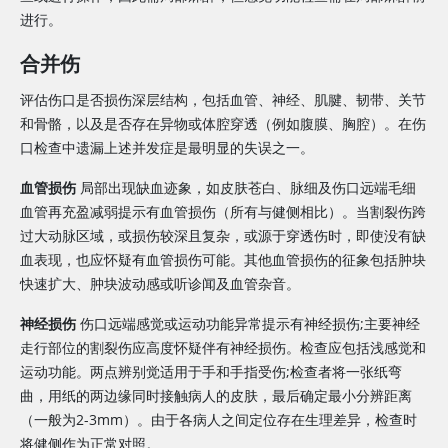
进行。
合并伤
评估伤口是否损伤深层结构，包括血管、神经、肌腱、韧带、关节
和骨骼，以及是否存在异物或体腔穿透（例如腹膜、胸腔）。在伤
口检查中遗漏上述并发症是最明显的失误之一。
血管损伤
局部出现缺血迹象，如皮肤苍白、脉细及伤口远端毛细
血管再充盈减弱提示有血管损伤（所有与健侧相比）。当割裂伤跨
过大动脉区域，或损伤较深且复杂，或源于穿透伤时，即使没有缺
血表现，也应怀疑有血管损伤可能。其他血管损伤的征象包括肿块
快速扩大、肿块波动感或听诊闻及血管杂音。
神经损伤
伤口远端感觉或运动功能异常提示有神经损伤;主要神经
走行部位的割裂伤应高度怀疑伴有神经损伤。检查应包括浅感觉和
运动功能。两点辨别觉适用于手和手指受伤;检查者将一张纸弯
曲，用纸的两边缘同时接触病人的皮肤，最后确定最小分辨距离
（一般为2-3mm）。由于各病人之间定位存在生理差异，检查时
将健侧作为正常对照。