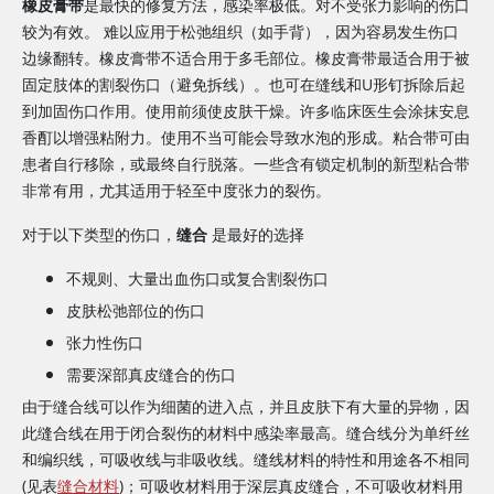
橡皮膏带
是最快的修复方法，感染率极低。对不受张力影响的伤口
较为有效。 难以应用于松弛组织（如手背），因为容易发生伤口
边缘翻转。橡皮膏带不适合用于多毛部位。橡皮膏带最适合用于被
固定肢体的割裂伤口（避免拆线）。也可在缝线和U形钉拆除后起
到加固伤口作用。使用前须使皮肤干燥。许多临床医生会涂抹安息
香酊以增强粘附力。使用不当可能会导致水泡的形成。粘合带可由
患者自行移除，或最终自行脱落。一些含有锁定机制的新型粘合带
非常有用，尤其适用于轻至中度张力的裂伤。
对于以下类型的伤口，
缝合
是最好的选择
不规则、大量出血伤口或复合割裂伤口
皮肤松弛部位的伤口
张力性伤口
需要深部真皮缝合的伤口
由于缝合线可以作为细菌的进入点，并且皮肤下有大量的异物，因
此缝合线在用于闭合裂伤的材料中感染率最高。缝合线分为单纤丝
和编织线，可吸收线与非吸收线。缝线材料的特性和用途各不相同
(见表
缝合材料
)；可吸收材料用于深层真皮缝合，不可吸收材料用