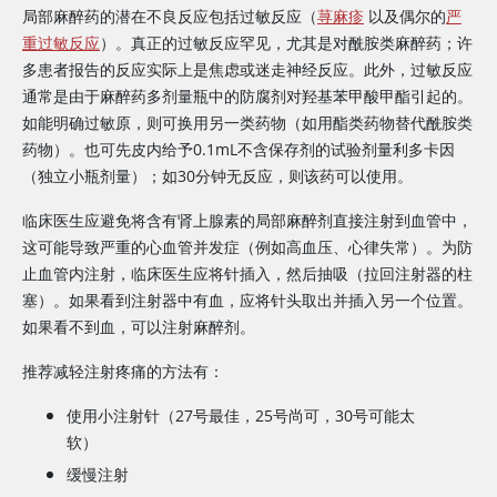
局部麻醉药的潜在不良反应包括过敏反应（
荨麻疹
以及偶尔的
严
重过敏反应
）。真正的过敏反应罕见，尤其是对酰胺类麻醉药；许
多患者报告的反应实际上是焦虑或迷走神经反应。此外，过敏反应
通常是由于麻醉药多剂量瓶中的防腐剂对羟基苯甲酸甲酯引起的。
如能明确过敏原，则可换用另一类药物（如用酯类药物替代酰胺类
药物）。也可先皮内给予0.1mL不含保存剂的试验剂量利多卡因
（独立小瓶剂量）；如30分钟无反应，则该药可以使用。
临床医生应避免将含有肾上腺素的局部麻醉剂直接注射到血管中，
这可能导致严重的心血管并发症（例如高血压、心律失常）。为防
止血管内注射，临床医生应将针插入，然后抽吸（拉回注射器的柱
塞）。如果看到注射器中有血，应将针头取出并插入另一个位置。
如果看不到血，可以注射麻醉剂。
推荐减轻注射疼痛的方法有：
使用小注射针（27号最佳，25号尚可，30号可能太
软）
缓慢注射