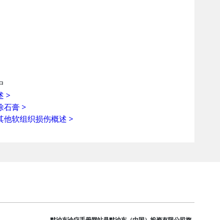
中
述
>
除石膏
>
其他软组织损伤概述
>
默沙东诊疗手册网站是默沙东（中国）投资有限公司旗