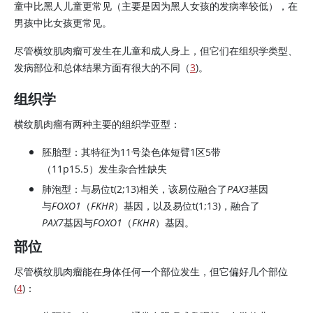
童中比黑人儿童更常见（主要是因为黑人女孩的发病率较低），在
男孩中比女孩更常见。
尽管横纹肌肉瘤可发生在儿童和成人身上，但它们在组织学类型、
发病部位和总体结果方面有很大的不同（
3
)。
组织学
横纹肌肉瘤有两种主要的组织学亚型：
胚胎型：其特征为11号染色体短臂1区5带
（11p15.5）发生杂合性缺失
肺泡型：与易位t(2;13)相关，该易位融合了
PAX3
基因
与
FOXO1
（
FKHR
）基因，以及易位t(1;13)，融合了
PAX7
基因与
FOXO1
（
FKHR
）基因。
部位
尽管横纹肌肉瘤能在身体任何一个部位发生，但它偏好几个部位
(
4
)：