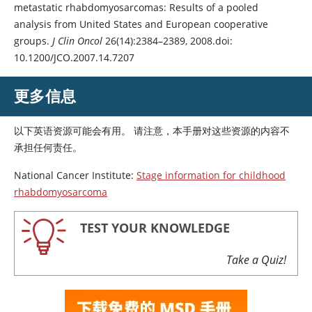
metastatic rhabdomyosarcomas: Results of a pooled
analysis from United States and European cooperative
groups.
J Clin Oncol
26(14):2384–2389, 2008.doi:
10.1200/JCO.2007.14.7207
更多信息
以下英语资源可能会有用。 请注意，本手册对这些资源的内容不
承担任何责任。
National Cancer Institute:
Stage information for childhood
rhabdomyosarcoma
TEST YOUR KNOWLEDGE
Take a Quiz!