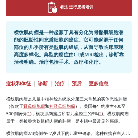
看法 进行患者培训
横纹肌肉瘤是一种起源于具有分化为骨骼肌细胞潜
能的胚胎性间充质细胞的癌症。它可能起源于任何
部位的几乎所有类型肌肉组织，从而导致临床表现
高度多样化。典型的癌症由CT或MRI检出，诊断靠
活检明确。治疗包括手术、放疗和化疗。
症状和体征
|
诊断
|
治疗
|
预后
|
更多信息
横纹肌肉瘤是儿童中枢神经系统以外第三大常见的实体恶性肿瘤
（仅次于
肾母细胞瘤
和
神经母细胞瘤
）。美国每年约发生400至
500例病例(
1
)，横纹肌肉瘤占所有儿童癌症的3%(
2
)。横纹肌肉瘤
属于一类被称为软组织肉瘤的肿瘤，是本组中最常见的癌症。
横纹肌肉瘤2/3病例在
<
7岁以下的儿童中确诊。这种疾病在白人儿