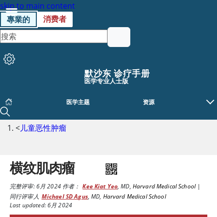
skip to main content
消费者
專業的
默沙东 诊疗手册
医学专业人士版
医学主题
资源
<
儿童恶性肿瘤
横纹肌肉瘤
完整评审:
6月 2024
作者：
Kee Kiat Yeo
,
MD
,
Harvard Medical School
|
同行评审人
Michael SD Agus
,
MD
,
Harvard Medical School
Last updated: 6月 2024