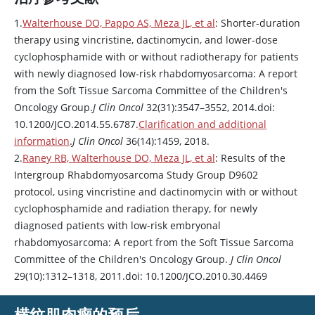
1.
Walterhouse DO, Pappo AS, Meza JL, et al
: Shorter-duration
therapy using
vincristine
,
dactinomycin
, and lower-dose
cyclophosphamide
with or without radiotherapy for patients
with newly diagnosed low-risk rhabdomyosarcoma: A report
from the Soft Tissue Sarcoma Committee of the Children's
Oncology Group.
J Clin Oncol
32(31):3547–3552, 2014.doi:
10.1200/JCO.2014.55.6787.
Clarification and additional
information
.
J Clin Oncol
36(14):1459, 2018.
2.
Raney RB, Walterhouse DO, Meza JL, et al
: Results of the
Intergroup Rhabdomyosarcoma Study Group D9602
protocol, using
vincristine
and
dactinomycin
with or without
cyclophosphamide
and radiation therapy, for newly
diagnosed patients with low-risk embryonal
rhabdomyosarcoma: A report from the Soft Tissue Sarcoma
Committee of the Children's Oncology Group.
J Clin Oncol
29(10):1312–1318, 2011.doi: 10.1200/JCO.2010.30.4469
横纹肌肉瘤的预后