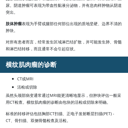
尿。阴道肿瘤可表现为带血性黏液分泌物，并有息肉样肿物从阴道
突出。
肢体肿瘤
表现为手臂或腿部任何部位出现的质地坚硬、边界不清的
肿块。
对所有患者而言，经常发生区域淋巴结扩散，并可能发生肺、骨髓
和淋巴结转移，而且通常不会引起症状。
横纹肌肉瘤的诊断
CT或MRI
活检或切除
虽然头颈部病变通常通过MRI能更清晰地显示，但肿块评估一般采
用CT检查。横纹肌肉瘤的诊断由包块的活检或切除来明确。
标准的转移评估包括胸部CT扫描、正电子发射断层扫描(PET) -
CT、骨扫描、双侧骨髓检查及活检。