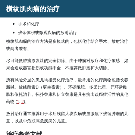
横纹肌肉瘤的治疗
手术和化疗
残余体积或微观疾病的放射治疗
横纹肌肉瘤的治疗方法是多模式的，包括化疗结合手术、放射治疗
或两者兼有。
尽可能做肿瘤原发灶的完全切除。由于肿瘤对放疗和化疗敏感，如
果会造成器官损伤或功能不全，不推荐做肿瘤扩大切除。
所有风险分层的患儿均接受化疗治疗，最常用的化疗药物包括长春
新碱、放线菌素D（更生霉素）、环磷酰胺、多柔比星、异环磷酰
胺和依托泊苷。拓扑替康和伊立替康是具有抗击该癌症活性的其他
药物 (
1
,
2
)。
放射治疗通常推荐用于术后残留大块疾病或显微镜下残留肿瘤的儿
童，以及中危或高危疾病的儿童。
治疗参考文献