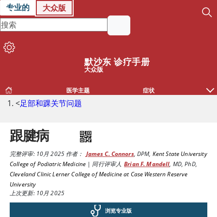
专业的
大众版
默沙东 诊疗手册
大众版
医学主题
症状
<
足部和踝关节问题
跟腱病
完整评审:
10月 2025
作者：
James C. Connors
,
DPM
,
Kent State University
College of Podiatric Medicine
|
同行评审人
Brian F. Mandell
,
MD, PhD
,
Cleveland Clinic Lerner College of Medicine at Case Western Reserve
University
上次更新: 10月 2025
浏览专业版