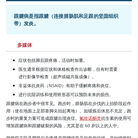
跟腱病是指跟腱（连接腓肠肌和足跟的坚固组织
带）发炎。
多媒体
症状包括脚后跟疼痛，活动时加重。
医生通常根据症状和体格检查作出诊断，但有时需要
进行影像学检查（超声或磁共振成像）。
非甾体抗炎药（NSAID）有助于缓解疼痛和炎症。
进行抗阻训练和使用矫形器可以预防未来的损伤。
跟腱病在跑步者中很常见。跑步时，腓肠肌在步伐的上抬阶段起作
用（使在地面上足部靠脚尖抬起离地）。如锻炼后休息不充足，跑
步时的重复力量可造成跟腱出现炎症。
氟喹诺酮类
抗生素的使用可
增加跟腱病和跟腱破裂的风险，尤其是在 60 岁以上的人中。
腓肠肌下段及脚跟后方疼痛是跟腱病常见的首发症状。开始锻炼时