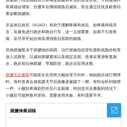
疼痛感会增加，但通常在继续锻炼后减轻。医生通过症状及检查结
果诊断跟腱病。
非甾体抗炎药（NSAID）有助于缓解疼痛和炎症。如疼痛持续存
在，应避免进行跑步和骑自行车，这一点很重要。如果不引发疼
痛，应尽早开始拉伸及增强股后肌群的锻炼。
其他措施取决于跟腱病的病因。治疗措施包括穿松底鞋或跑步鞋里
放入后跟垫，以减轻跟腱紧张以及稳定足跟。患者应逐渐恢复跑
步，跑步前拉伸跟腱，早期阶段，跑步后应用冰敷。
跟腱完全撕裂
可能发生在突然大幅改变方向时，例如跑步或打网球
时。有时患者会感觉踝关节后面像是被踢了一脚，有时会听到咯噔
一声。小腿肚疼痛剧烈并且行走困难，特别是完全撕裂的情况下。
小腿肚可能肿胀并淤伤。需要使用夹板，有时需要手术。
跟腱伸展训练