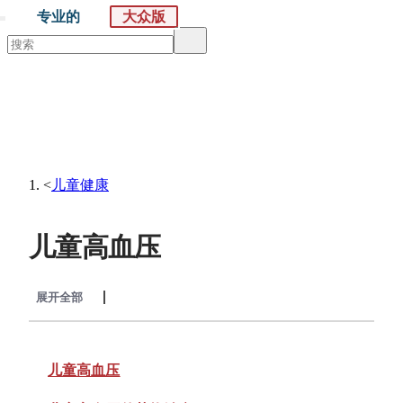
专业的
大众版
默沙东 诊疗手册
大众版
医学主题
症状
<
儿童健康
儿童高血压
展开全部
收起全部
儿童高血压