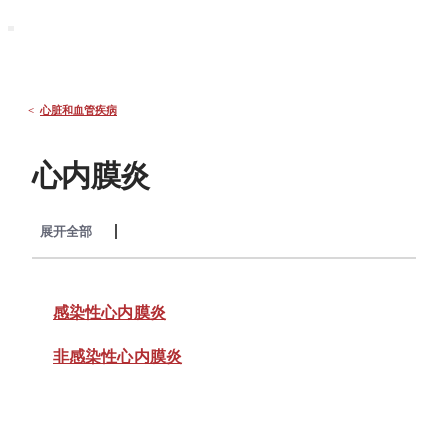
默沙东 诊疗手册
大众版
医学主题
症状
<
心脏和血管疾病
心内膜炎
展开全部
收起全部
感染性心内膜炎
非感染性心内膜炎