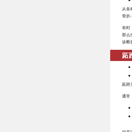
从各
骨折
有时
那么
诊断
跖
跖跗
通常
但是