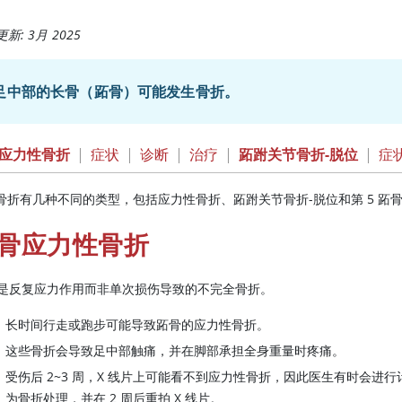
新: 3月 2025
足中部的长骨（跖骨）可能发生骨折。
应力性骨折
|
症状
|
诊断
|
治疗
|
跖跗关节骨折-脱位
|
症
骨折有几种不同的类型，包括应力性骨折、跖跗关节骨折-脱位和第 5 跖
骨应力性骨折
是反复应力作用而非单次损伤导致的不完全骨折。
长时间行走或跑步可能导致跖骨的应力性骨折。
这些骨折会导致足中部触痛，并在脚部承担全身重量时疼痛。
受伤后 2~3 周，X 线片上可能看不到应力性骨折，因此医生有时会
为骨折处理，并在 2 周后重拍 X 线片。