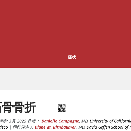
症状
跖骨骨折
评审:
3月 2025
作者：
Danielle Campagne
,
MD
,
University of Californi
isco
|
同行评审人
Diane M. Birnbaumer
,
MD
,
David Geffen School of 