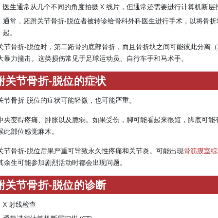
医生通常从几个不同的角度拍摄 X 线片，但通常还需要进行计算机断层
通常，跖跗关节骨折-脱位者被转诊给骨科外科医生进行手术，以将骨
起。
关节骨折-脱位时，第二跖骨的底部骨折，而且骨折块之间可能彼此分离（
大暴力撞击。这类损伤常见于足球运动员、自行车手和马术手。
跗关节骨折-脱位的症状
关节骨折-脱位的症状可能轻微，也可能严重。
中央变得疼痛、肿胀以及脆弱。如果受伤，脚可能看起来很短，脚底可能
候此部位感觉麻木。
关节骨折-脱位后果严重可导致永久性疼痛和关节炎。可能出现
骨筋膜室综
其余生可能参加剧烈活动时都会出现问题。
跗关节骨折-脱位的诊断
X 射线检查