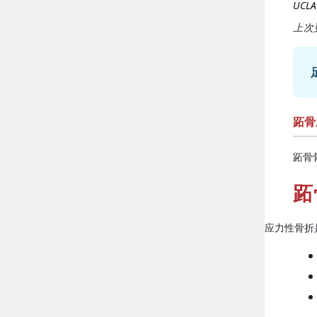
UCLA
上次更
跖骨
跖骨
跖
应力性骨折