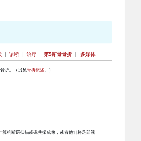
状
|
诊断
|
治疗
|
第5跖骨骨折
|
多媒体
骨骨折。（另见
骨折概述
。）
进行计算机断层扫描或磁共振成像，或者他们将足部视