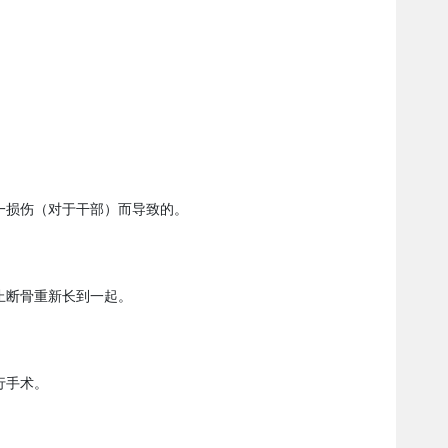
一损伤（对于干部）而导致的。
止断骨重新长到一起。
行手术。