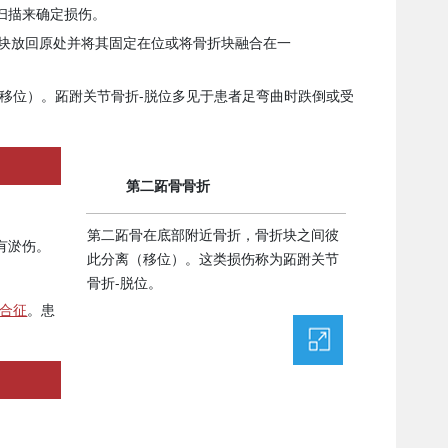
扫描来确定损伤。
折块放回原处并将其固定在位或将骨折块融合在一
移位）。跖跗关节骨折-脱位多见于患者足弯曲时跌倒或受
第二跖骨骨折
第二跖骨在底部附近骨折，骨折块之间彼
有淤伤。
此分离（移位）。这类损伤称为跖跗关节
骨折-脱位。
合征
。患