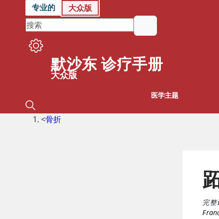
专业的
大众版
默沙东 诊疗手册
大众版
医学主题
<
骨折
完整
Franc