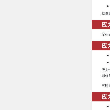
就像
应
发生
应
应力
骼修
有时
应