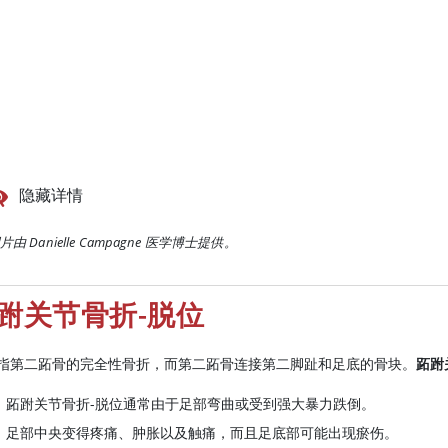
隐藏详情
片由 Danielle Campagne 医学博士提供。
跗关节骨折-脱位
指第二跖骨的完全性骨折，而第二跖骨连接第二脚趾和足底的骨块。
跖跗
跖跗关节骨折-脱位通常由于足部弯曲或受到强大暴力跌倒。
足部中央变得疼痛、肿胀以及触痛，而且足底部可能出现瘀伤。