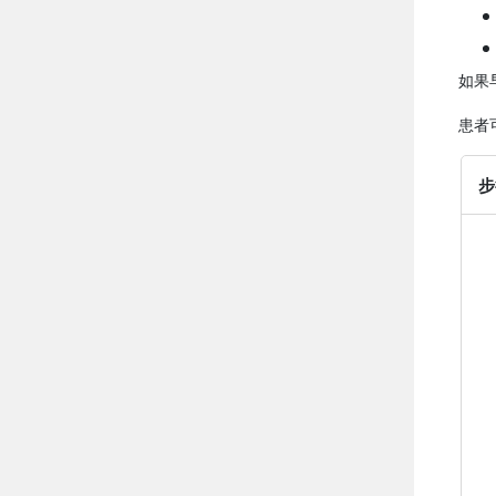
如果
患者
步