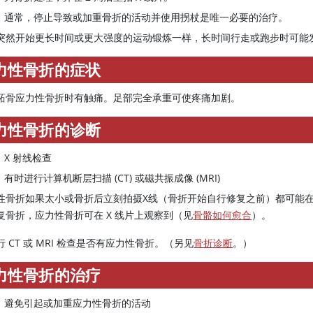
通常，停止导致或加重骨折的活动并使用拐杖是唯一必要的治疗。
突然开始更长时间或更大强度的运动锻炼一样，长时间行走或跑步时可能
力性骨折的症状
跖骨应力性骨折时有触痛。足部完全承重可使疼痛加剧。
力性骨折的诊断
X 射线检查
有时进行计算机断层扫描 (CT) 或磁共振成像 (MRI)
性骨折如果太小或骨折后立刻拍摄X线（骨折开始自行修复之前）都可能在X
复骨折，应力性骨折可在 X 线片上观察到（见
骨骼如何愈合
）。
行 CT 或 MRI 检查是否有应力性骨折。（另见
骨折诊断
。）
力性骨折的治疗
避免引起或加重应力性骨折的活动