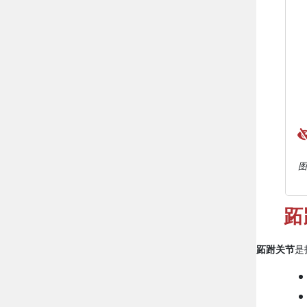
图
跖
跖跗关节
是