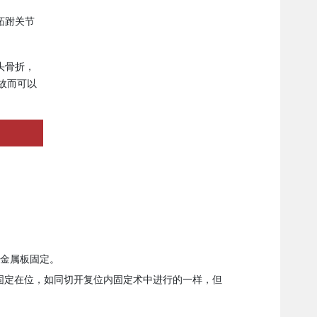
跖跗关节
头骨折，
故而可以
钉和金属板固定。
固定在位，如同切开复位内固定术中进行的一样，但