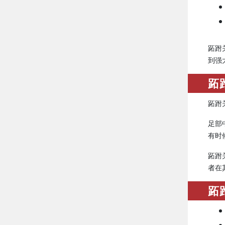
跖跗
到强
跖
跖跗
足部
有时
跖跗
者在
跖