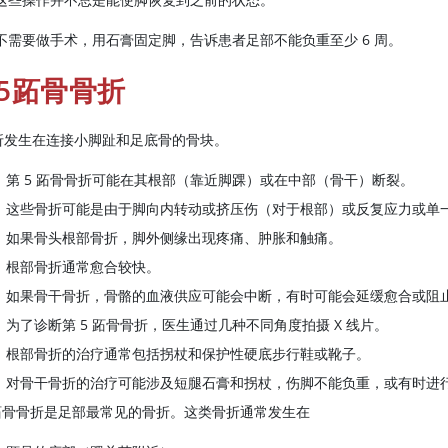
不需要做手术，用石膏固定脚，告诉患者足部不能负重至少 6 周。
5跖骨骨折
折发生在连接小脚趾和足底骨的骨块。
第 5 跖骨骨折可能在其根部（靠近脚踝）或在中部（骨干）断裂。
这些骨折可能是由于脚向内转动或挤压伤（对于根部）或反复应力或单
如果骨头根部骨折，脚外侧缘出现疼痛、肿胀和触痛。
根部骨折通常愈合较快。
如果骨干骨折，骨骼的血液供应可能会中断，有时可能会延缓愈合或阻
为了诊断第 5 跖骨骨折，医生通过几种不同角度拍摄 X 线片。
根部骨折的治疗通常包括拐杖和保护性硬底步行鞋或靴子。
对骨干骨折的治疗可能涉及短腿石膏和拐杖，伤脚不能负重，或有时进
跖骨骨折是足部最常见的骨折。这类骨折通常发生在