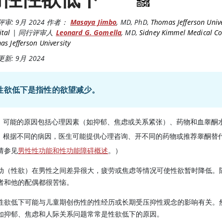
评审:
9月 2024
作者：
Masaya Jimbo
,
MD, PhD
,
Thomas Jefferson Unive
ital
|
同行评审人
Leonard G. Gomella
,
MD
,
Sidney Kimmel Medical Co
s Jefferson University
新: 9月 2024
性欲低下是指性的欲望减少。
可能的原因包括心理因素（如抑郁、焦虑或关系紧张）、药物和血
睾酮
根据不同的病因，医生可能提供心理咨询、开不同的药物或推荐
睾酮
替代
请参见
男性性功能和性功能障碍概述
。）
动（性欲）在男性之间差异很大，疲劳或焦虑等情况可使性欲暂时降低。
者和他的配偶都很苦恼。
性欲低下可能与儿童期创伤性的性经历或长期受压抑性观念的影响有关。
如抑郁、焦虑和人际关系问题常常是性欲低下的原因。