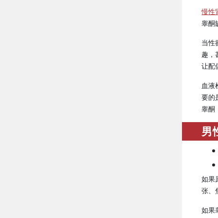
慢性
睾酮
当性
趣，
让配
血液
要的
睾酮
男
如果
张、
如果