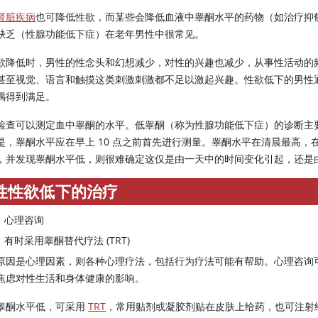
肾脏疾病
也可降低性欲，而某些会降低血液中
睾酮
水平的药物（如治疗抑
缺乏（性腺功能低下症）在老年男性中很常见。
欲降低时，男性的性念头和幻想减少，对性的兴趣也减少，从事性活动的
甚至视觉、语言和触摸这类刺激刺激都不足以激起兴趣。性欲低下的男性
偶得到满足。
检查可以测定血中
睾酮
的水平。低
睾酮
（称为性腺功能低下症）的诊断主
是，睾酮水平应在早上 10 点之前首先进行测量。睾酮水平在清晨最高
，并发现睾酮水平低，则很难确定这仅是由一天中的时间变化引起，还是
性性欲低下的治疗
心理咨询
有时采用睾酮替代疗法 (TRT)
原因是心理因素，则各种心理疗法，包括行为疗法可能有帮助。心理咨询
焦虑对性生活和身体健康的影响。
睾酮
水平低，可采用
TRT
，常用贴剂或凝胶剂贴在皮肤上给药，也可注射