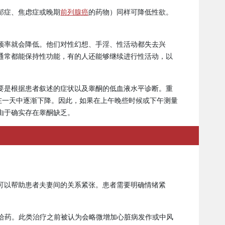
郁症、焦虑症或晚期
前列腺癌
的药物）同样可降低性欲。
频率就会降低。他们对性幻想、手淫、性活动都失去兴
通常都能保持性功能，有的人还能够继续进行性活动，以
要是根据患者叙述的症状以及
睾酮
的低血液水平诊断。重
，在一天中逐渐下降。因此，如果在上午晚些时候或下午测量
由于确实存在睾酮缺乏。
可以帮助患者夫妻间的关系紧张。患者需要明确情绪紧
给药。此类治疗之前被认为会略微增加心脏病发作或中风