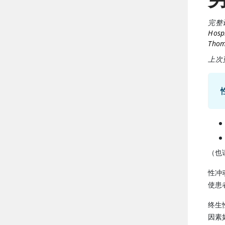
完整
Hosp
Thoma
上次更
（也
性冲
使患
终生
因素