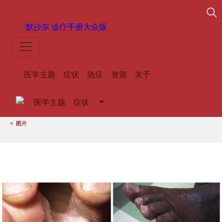
默沙东 诊疗手册
大众版
医学主题
症状
急症
资源
关于
医学主题
症状
<
图片