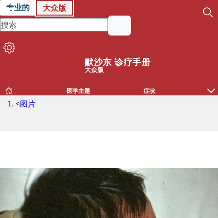
专业的
大众版
默沙东 诊疗手册
大众版
医学主题
症状
<
图片