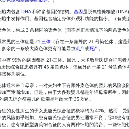
见
染色体和基因疾病概述
。）
细胞内包含
DNA
和许多基因的结构。
基因
是脱氧核糖核酸 (DN
细胞中发挥作用。基因包含确定身体外观和功能的指令。（有关
染色体，构成 3 条相同的染色体（而不是正常情况下的两条染色
最常见的三体症是
21 三体
（存在一条额外的 21 号染色体，
，多余的一条较大染色体更有可能导致
流产
或
死产
。
中有 95% 的病因都是 21-三体。因此，大多数唐氏综合征患者具
 的唐氏综合征患者具有 46 条染色体，但额外的一条 21 号
连接称为易位。
色体通常来自母亲，一对夫妇生下有额外染色体的婴儿的风险会
增加而逐渐增加。但是，由于大多数婴儿都是年轻母亲所生，因
% 的唐氏综合征患儿的母亲是年龄大于 35 岁的。
合征的女性所生的子女患唐氏综合征的概率约为 40%。然而，受
产的风险似乎增加。患有唐氏综合征的男性通常不育，除非患有
合征。患有镶嵌型唐氏综合征的人有两种细胞的混合。一些细胞