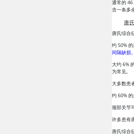
通常的 4
含一条多余
唐
唐氏综合
约 50%
间隔缺损
大约 6%
为常见。
大多数患
约 60%
颈部关节
许多患有
唐氏综合