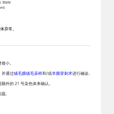
D
,
State
en's
身体异常。
材矮小。
，并通过
绒毛膜绒毛采样
和/或
羊膜穿刺术
进行确诊。
外的 21 号染色体来确认。
问题。