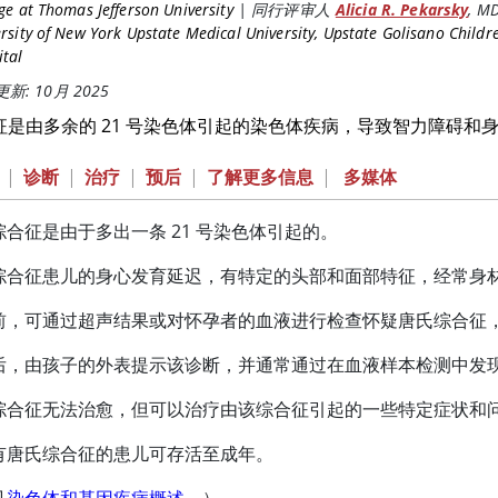
ge at Thomas Jefferson University
|
同行评审人
Alicia R. Pekarsky
,
M
rsity of New York Upstate Medical University, Upstate Golisano Childr
ital
新: 10月 2025
征是由多余的 21 号染色体引起的染色体疾病，导致智力障碍和
|
诊断
|
治疗
|
预后
|
了解更多信息
|
多媒体
综合征是由于多出一条 21 号染色体引起的。
综合征患儿的身心发育延迟，有特定的头部和面部特征，经常身
前，可通过超声结果或对怀孕者的血液进行检查怀疑唐氏综合征
后，由孩子的外表提示该诊断，并通常通过在血液样本检测中发现额
综合征无法治愈，但可以治疗由该综合征引起的一些特定症状和
有唐氏综合征的患儿可存活至成年。