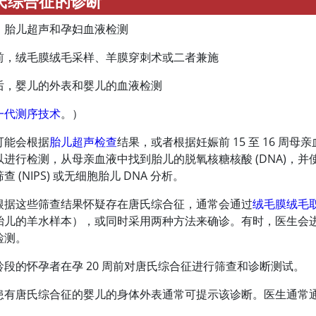
氏综合征的诊断
，胎儿超声和孕妇血液检测
前，绒毛膜绒毛采样、羊膜穿刺术或二者兼施
后，婴儿的外表和婴儿的血液检测
一代测序技术
。）
可能会根据
胎儿超声检查
结果，或者根据妊娠前 15 至 16 
进行检测，从母亲血液中找到胎儿的脱氧核糖核酸 (DNA)，并
 (NIPS) 或无细胞胎儿 DNA 分析。
根据这些筛查结果怀疑存在唐氏综合征，通常会通过
绒毛膜绒毛
胎儿的羊水样本），或同时采用两种方法来确诊。有时，医生会
检测。
龄段的怀孕者在孕 20 周前对唐氏综合征进行筛查和诊断测试。
患有唐氏综合征的婴儿的身体外表通常可提示该诊断。医生通常