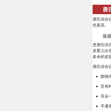
唐
唐氏综合
也更高。
体
患唐氏综
多婴儿出
多余的皮
唐氏综合
眼睛
舌有
耳朵
手通