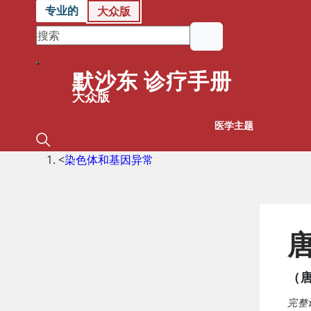
专业的
大众版
默沙东 诊疗手册
大众版
医学主题
<
染色体和基因异常
唐
（唐
完整