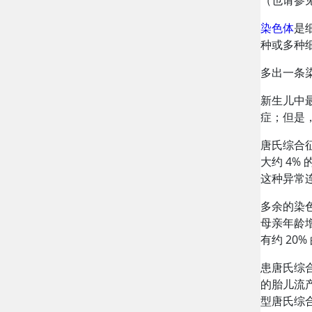
（也请参
染色体
是
种或多种
多出一条
新生儿中
症；但是
唐氏综合征
大约 4%
这种异常
多余的染
母亲年龄
有约 20
患唐氏综
的胎儿流
型唐氏综