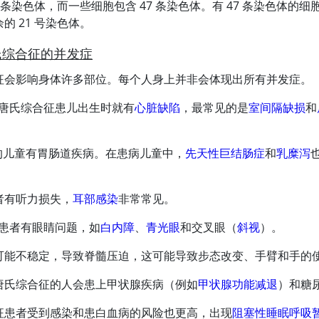
6 条染色体，而一些细胞包含 47 条染色体。有 47 条染色体的细
的 21 号染色体。
氏综合征的并发症
征会影响身体许多部位。每个人身上并非会体现出所有并发症。
 的唐氏综合征患儿出生时就有
心脏缺陷
，最常见的是
室间隔缺损
和
。
 的儿童有胃肠道疾病。在患病儿童中，
先天性巨结肠症
和
乳糜泻
者有听力损失，
耳部感染
非常常见。
 的患者有眼睛问题，如
白内障
、
青光眼
和交叉眼（
斜视
）。
可能不稳定，导致脊髓压迫，这可能导致步态改变、手臂和手的
唐氏综合征的人会患上甲状腺疾病（例如
甲状腺功能减退
）和糖
征患者受到感染和患白血病的风险也更高，出现
阻塞性睡眠呼吸