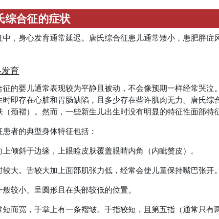
氏综合征的症状
征中，身心发育通常延迟。唐氏综合征患儿通常矮小，患肥胖症
格发育
合征的婴儿通常表现较为平静且被动，不会像预期一样经常哭泣
生时即存在心脏和胃肠缺陷，且多少存在些许肌肉无力。唐氏综
肤（颈褶）。然而，一些新生儿出生时没有明显的特征性面部特
征患者的典型身体特征包括：
向上倾斜于边缘，上眼睑皮肤覆盖眼睛内角（内眦赘皮）。
时较大。舌较大加上面部肌张力低，经常会使儿童保持嘴巴张开
一般较小、呈圆形且在头部较低的位置。
常短而宽，手掌上有一条褶皱。手指较短，且第五指（通常只有