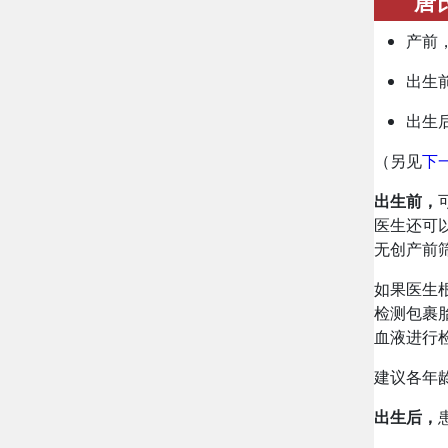
唐
产前
出生
出生
（另见
下
出生前，
医生还可以
无创产前筛查
如果医生
检测包裹
血液进行
建议各年
出生后，