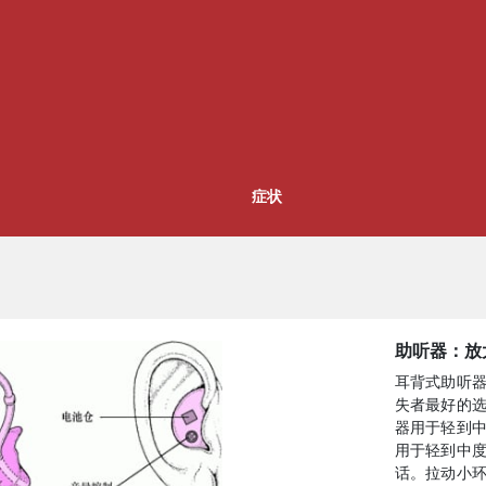
症状
助听器：放
耳背式助听
失者最好的
器用于轻到
用于轻到中
话。拉动小