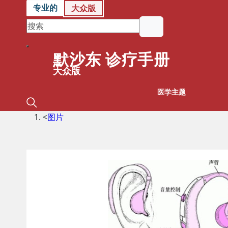
专业的
大众版
默沙东 诊疗手册
大众版
医学主题
<
图片