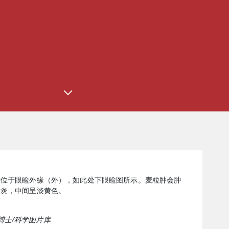
肿位于眼睑外缘（外），如此处下眼睑图所示。麦粒肿会肿
发炎，中间呈淡黄色。
LE 博士/科学图片库