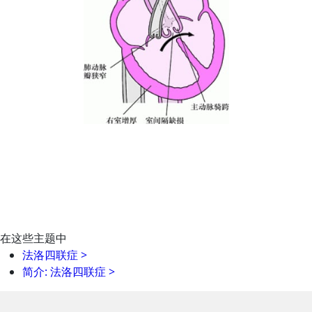
在这些主题中
法洛四联症
>
简介: 法洛四联症
>