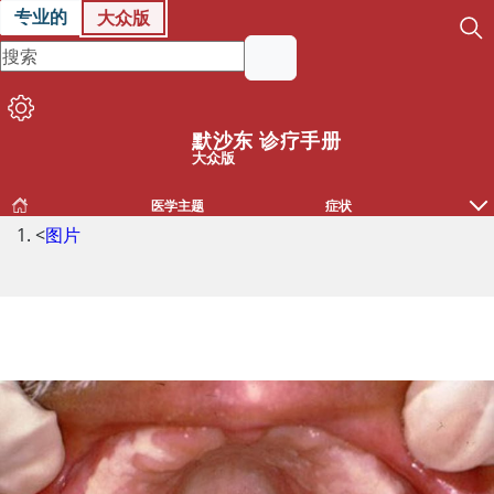
专业的
大众版
默沙东 诊疗手册
大众版
医学主题
症状
<
图片