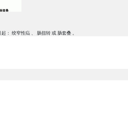
引起：
绞窄性疝
、
肠扭转
或
肠套叠
。