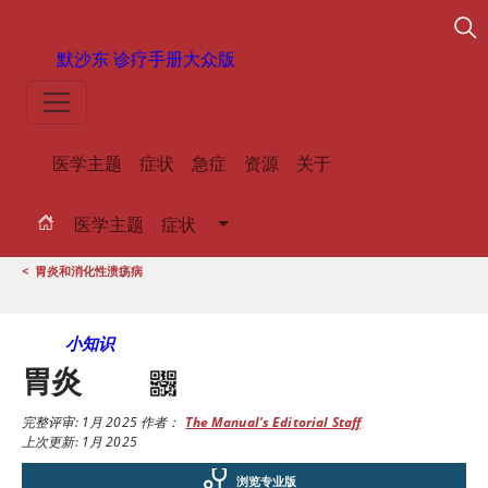
默沙东 诊疗手册
大众版
医学主题
症状
急症
资源
关于
医学主题
症状
<
胃炎和消化性溃疡病
小知识
胃炎
完整评审:
1月 2025
作者：
The Manual's Editorial Staff
上次更新: 1月 2025
浏览专业版