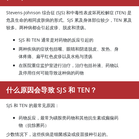
Stevens-Johnson 综合征 (SJS) 和中毒性表皮坏死松解症 (TEN) 是
危及生命的相同皮肤病的形式。SJS 累及身体部位较少，TEN 累及
较多。两种病都会引起皮疹、脱皮和溃疡。
SJS 和 TEN 通常是对药物的反应引起的
两种疾病的症状包括嘴、眼睛和阴道脱皮、发热、身
体疼痛、扁平红色皮疹以及水疱与溃疡
在医院重症监护室进行治疗，治疗包括补液、药物以
及停用任何可能导致这种病的药物
什么原因会导致 SJS 和 TEN？
SJS 和 TEN 的最常见原因：
药物反应，最常为磺胺类药物和其他抗生素或癫痫药
物（抗惊厥药）
少数情况下，这些疾病是细菌感染或疫苗接种引起的。