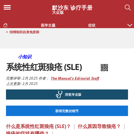
默沙东 诊疗手册
大众版
医学主题
症状
<
结缔组织自身免疫病
小知识
系统性红斑狼疮 (SLE)
完整评审:
2月 2025
作者：
The Manual's Editorial Staff
上次更新: 2月 2025
浏览专业版
获得完整的细节
什么是系统性红斑狼疮 (SLE)？
|
什么原因导致狼疮？
|
狼疮的症状有哪些？
|