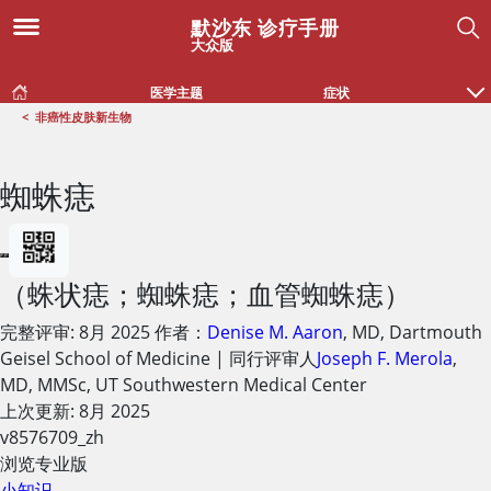
默沙东 诊疗手册
大众版
医学主题
症状
<
非癌性皮肤新生物
蜘蛛痣
（蛛状痣；蜘蛛痣；血管蜘蛛痣）
完整评审:
8月 2025
作者：
Denise M. Aaron
,
MD
,
Dartmouth
Geisel School of Medicine
|
同行评审人
Joseph F. Merola
,
MD, MMSc
,
UT Southwestern Medical Center
上次更新: 8月 2025
v8576709_zh
浏览专业版
小知识