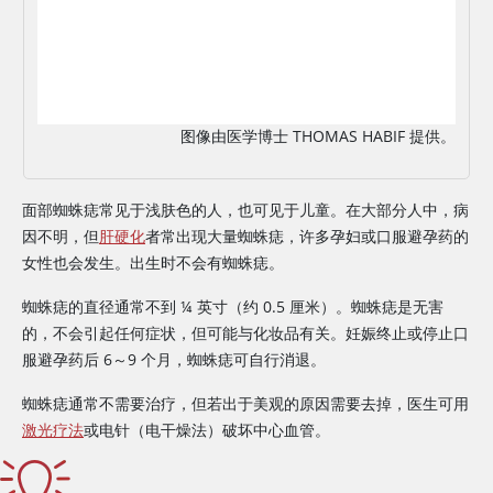
图像由医学博士 THOMAS HABIF 提供。
面部蜘蛛痣常见于浅肤色的人，也可见于儿童。在大部分人中，病
因不明，但
肝硬化
者常出现大量蜘蛛痣，许多孕妇或口服避孕药的
女性也会发生。出生时不会有蜘蛛痣。
蜘蛛痣的直径通常不到 ¼ 英寸（约 0.5 厘米）。蜘蛛痣是无害
的，不会引起任何症状，但可能与化妆品有关。妊娠终止或停止口
服避孕药后 6～9 个月，蜘蛛痣可自行消退。
蜘蛛痣通常不需要治疗，但若出于美观的原因需要去掉，医生可用
激光疗法
或电针（电干燥法）破坏中心血管。