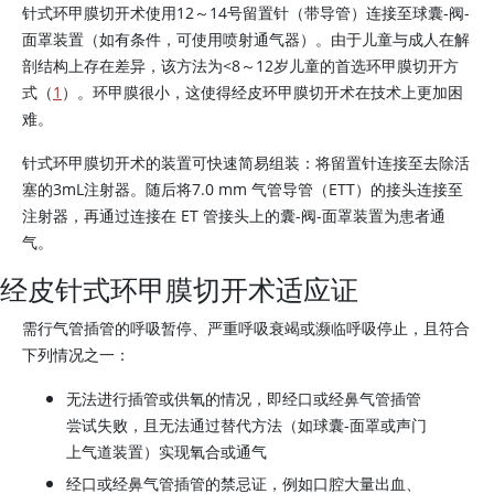
针式环甲膜切开术使用12～14号留置针（带导管）连接至球囊-阀-
面罩装置（如有条件，可使用喷射通气器）。由于儿童与成人在解
剖结构上存在差异，该方法为<8～12岁儿童的首选环甲膜切开方
式（
1
）。环甲膜很小，这使得经皮环甲膜切开术在技术上更加困
难。
针式环甲膜切开术的装置可快速简易组装：将留置针连接至去除活
塞的3mL注射器。随后将7.0 mm 气管导管（ETT）的接头连接至
注射器，再通过连接在 ET 管接头上的囊-阀-面罩装置为患者通
气。
经皮针式环甲膜切开术适应证
需行气管插管的呼吸暂停、严重呼吸衰竭或濒临呼吸停止，且符合
下列情况之一：
无法进行插管或供氧的情况，即经口或经鼻气管插管
尝试失败，且无法通过替代方法（如球囊-面罩或声门
上气道装置）实现氧合或通气
经口或经鼻气管插管的禁忌证，例如口腔大量出血、