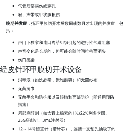
气管后部损伤或穿孔
喉、声带或甲状腺损伤
晚期并发症，
指环甲膜切开术后数周或数月才出现的并发症，包
括：
声门下狭窄和造口肉芽组织引起的进行性气道阻塞
声音变化是长期的，但可能会随时间推移而消失
伤口感染
经皮针环甲膜切开术设备
消毒液（如洗必泰，聚维酮碘）和无菌纱布
无菌洞巾
无菌手套和防护服以及眼睛和面部防护（即通用预防
措施）
局部麻醉剂（如含肾上腺素的1%或2%利多卡因、
25G穿刺针、3mL注射器）
12～14号留置针（带针芯），连接一支预先抽吸了约