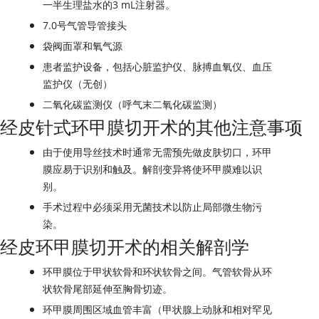
一半生理盐水的3 mL注射器。
7.0号气管导管接头
袋阀面罩和氧气源
患者监护设备，包括心脏监护仪、脉搏血氧仪、血压
监护仪（无创）
二氧化碳监测仪（呼气末二氧化碳监测）
经皮针式环甲膜切开术的其他注意事项
由于使用导丝技术时通常无需预先做皮肤切口，环甲
膜应易于识别和触及。解剖变异将使环甲膜难以识
别。
手术过程中必须采用无菌技术以防止局部微生物污
染。
经皮环甲膜切开术的相关解剖学
环甲膜位于甲状软骨和环状软骨之间。气管软骨从环
状软骨尾部延伸至胸骨切迹。
环甲膜周围区域血管丰富（甲状腺上动脉和相对罕见