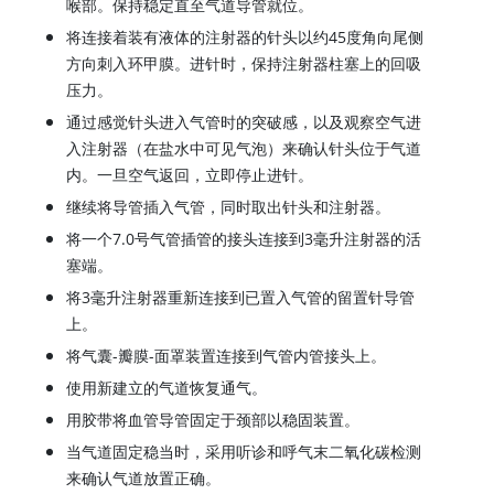
喉部。保持稳定直至气道导管就位。
将连接着装有液体的注射器的针头以约45度角向尾侧
方向刺入环甲膜。进针时，保持注射器柱塞上的回吸
压力。
通过感觉针头进入气管时的突破感，以及观察空气进
入注射器（在盐水中可见气泡）来确认针头位于气道
内。一旦空气返回，立即停止进针。
继续将导管插入气管，同时取出针头和注射器。
将一个7.0号气管插管的接头连接到3毫升注射器的活
塞端。
将3毫升注射器重新连接到已置入气管的留置针导管
上。
将气囊-瓣膜-面罩装置连接到气管内管接头上。
使用新建立的气道恢复通气。
用胶带将血管导管固定于颈部以稳固装置。
当气道固定稳当时，采用听诊和呼气末二氧化碳检测
来确认气道放置正确。