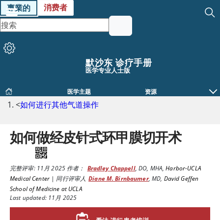
消费者
專業的
默沙东 诊疗手册
医学专业人士版
医学主题
资源
<
如何进行其他气道操作
如何做经皮针式环甲膜切开术
完整评审:
11月 2025
作者：
Bradley Chappell
,
DO, MHA
,
Harbor-UCLA
Medical Center
|
同行评审人
Diane M. Birnbaumer
,
MD
,
David Geffen
School of Medicine at UCLA
Last updated: 11月 2025