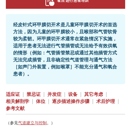
看法 进行患者培训
经皮针式环甲膜切开术是儿童环甲膜切开术的首选
方法，因为儿童的环甲膜较小，且喉部和气管软骨
较为柔韧。环甲膜切开术通常在紧急情况下实施，
适用于患者无法进行气管插管或无法给予有效供氧
的情形（例如：气管插管禁忌或通过其他插管方式
无法完成插管，且非确定性气道管理与通气方法
［如声门外装置，例如喉罩］不能充分通气和氧合
患者）。
适应证
|
禁忌证
|
并发症
|
设备
|
其它考虑
|
相关解剖学
|
体位
|
逐步描述操作步骤
|
术后护理
|
参考文献
（参见
气道建立与控制
。）