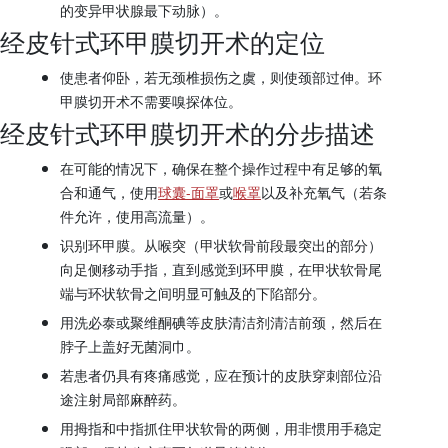
的变异甲状腺最下动脉）。
经皮针式环甲膜切开术的定位
使患者仰卧，若无颈椎损伤之虞，则使颈部过伸。环
甲膜切开术不需要嗅探体位。
经皮针式环甲膜切开术的分步描述
在可能的情况下，确保在整个操作过程中有足够的氧
合和通气，使用
球囊-面罩
或
喉罩
以及补充氧气（若条
件允许，使用高流量）。
识别环甲膜。从喉突（甲状软骨前段最突出的部分）
向足侧移动手指，直到感觉到环甲膜，在甲状软骨尾
端与环状软骨之间明显可触及的下陷部分。
用洗必泰或聚维酮碘等皮肤清洁剂清洁前颈，然后在
脖子上盖好无菌洞巾。
若患者仍具有疼痛感觉，应在预计的皮肤穿刺部位沿
途注射局部麻醉药。
用拇指和中指抓住甲状软骨的两侧，用非惯用手稳定