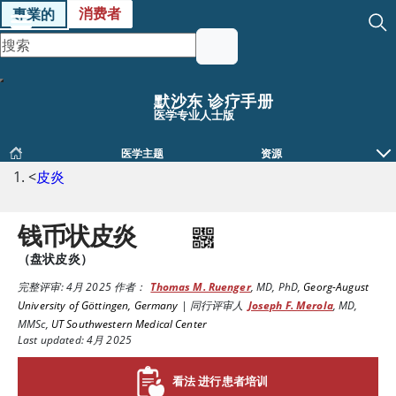
消费者
專業的
默沙东 诊疗手册
医学专业人士版
医学主题
资源
<
皮炎
钱币状皮炎
（盘状皮炎）
完整评审:
4月 2025
作者：
Thomas M. Ruenger
,
MD, PhD
,
Georg-August
University of Göttingen, Germany
|
同行评审人
Joseph F. Merola
,
MD,
MMSc
,
UT Southwestern Medical Center
Last updated: 4月 2025
看法 进行患者培训