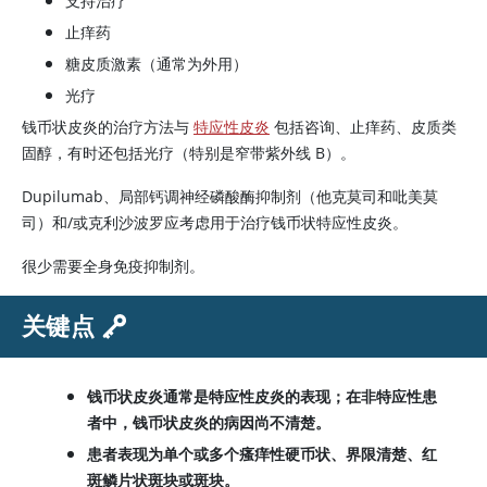
支持治疗
止痒药
糖皮质激素（通常为外用）
光疗
钱币状皮炎的治疗方法与
特应性皮炎
包括咨询、止痒药、皮质类
固醇，有时还包括光疗（特别是窄带紫外线 B）。
Dupilumab、局部钙调神经磷酸酶抑制剂（他克莫司和吡美莫
司）和/或克利沙波罗应考虑用于治疗钱币状特应性皮炎。
很少需要全身免疫抑制剂。
关键点
钱币状皮炎通常是特应性皮炎的表现；在非特应性患
者中，钱币状皮炎的病因尚不清楚。
患者表现为单个或多个瘙痒性硬币状、界限清楚、红
斑鳞片状斑块或斑块。