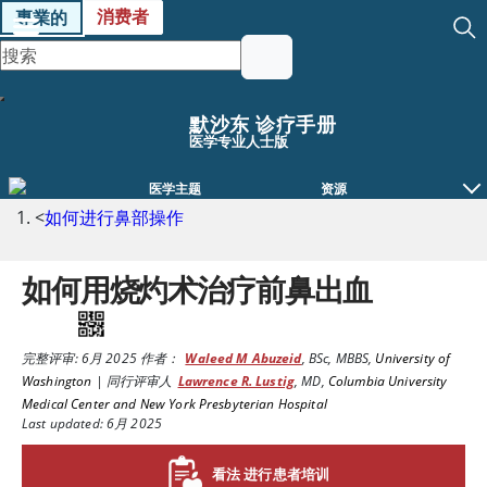
消费者
專業的
默沙东 诊疗手册
医学专业人士版
医学主题
资源
<
如何进行鼻部操作
如何用烧灼术治疗前鼻出血
完整评审:
6月 2025
作者：
Waleed M Abuzeid
,
BSc, MBBS
,
University of
Washington
|
同行评审人
Lawrence R. Lustig
,
MD
,
Columbia University
Medical Center and New York Presbyterian Hospital
Last updated: 6月 2025
看法 进行患者培训