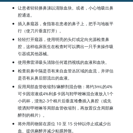
让患者轻轻擤鼻涕以清除血块。或者，小心地吸出鼻
腔通道。
插入鼻窥器，食指靠在患者的鼻子上，把手与地板平
行（使刀片垂直打开）。
轻轻打开窥器，使用明亮的头灯或定向光源检查鼻
腔，这样临床医生在检查时可以腾出一只手来操作吸
引器或其他器械。
使用弗雷泽吸头清除任何遮挡视线的血液和血块。
检查前鼻中隔是否有来自血管丛区域的血流，并评估
是否有从鼻后部流出的血液。
应用局部血管收缩剂/麻醉剂混合物：将约3mL的4%
可卡因溶液或4%利多卡因与羟甲唑啉混合液放入1个
小药杯，浸泡2-3个棉片后垂直堆叠插入鼻腔（或先
喷洒羟甲唑啉等局部血管收缩剂，再放置仅含局部麻
醉剂的棉片）。
将外用药物留在原位 10 至 15 分钟以停止或减少出
血、提供麻醉并减少粘膜肿胀。