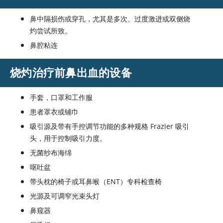
鼻中隔损伤或穿孔，尤其是多次、过度激进或双侧烧
灼尝试所致。
鼻腔粘连
烧灼治疗前鼻出血的设备
手套，口罩和工作服
患者罩衣或铺巾
吸引源及带有手控调节功能的多种规格 Frazier 吸引
头，用于控制吸引力度。
无菌纱布海绵
呕吐盆
带头枕的椅子或耳鼻喉（ENT）专科检查椅
光源及可调窄光束头灯
鼻窥器