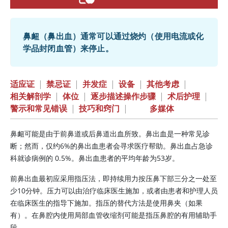
鼻衄（鼻出血）通常可以通过烧灼（使用电流或化
学品封闭血管）来停止。
适应证
|
禁忌证
|
并发症
|
设备
|
其他考虑
|
相关解剖学
|
体位
|
逐步描述操作步骤
|
术后护理
|
警示和常见错误
|
技巧和窍门
|
多媒体
鼻衄可能是由于前鼻道或后鼻道出血所致。鼻出血是一种常见诊
断；然而，仅约6%的鼻出血患者会寻求医疗帮助。鼻出血占急诊
科就诊病例的 0.5%。鼻出血患者的平均年龄为53岁。
前鼻出血最初应采用指压法，即持续用力按压鼻下部三分之一处至
少10分钟。压力可以由治疗临床医生施加，或者由患者和护理人员
在临床医生的指导下施加。指压的替代方法是使用鼻夹（如果
有）。在鼻腔内使用局部血管收缩剂可能是指压鼻腔的有用辅助手
段。