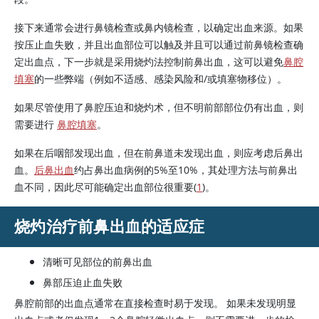
接下来通常会进行鼻镜检查或鼻内镜检查，以确定出血来源。如果
按压止血失败，并且出血部位可以触及并且可以通过前鼻镜检查确
定出血点，下一步就是采用烧灼法控制前鼻出血，这可以避免
鼻腔
填塞
的一些弊端（例如不适感、感染风险和/或填塞物移位）。
如果尽管使用了鼻腔压迫和烧灼术，但不明前部部位仍有出血，则
需要进行
鼻腔填塞
。
如果在后咽部发现出血，但在前鼻道未发现出血，则应考虑后鼻出
血。
后鼻出血
约占鼻出血病例的5%至10%，其处理方法与前鼻出
血不同，因此尽可能确定出血部位很重要(
1
)。
烧灼治疗前鼻出血的适应症
清晰可见部位的前鼻出血
鼻部压迫止血失败
鼻腔前部的出血点通常在直接检查时易于发现。 如果未发现明显