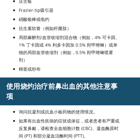
压舌板
Frazier-tip吸引器
硝酸银棒或电灼
抗生素软膏（例如杆菌肽）
局部麻醉剂/血管收缩剂混合物（例如，4% 可卡因、
1% 丁卡因或 4% 利多卡因加 0.5% 羟甲唑啉）或单
独的局部血管收缩剂（例如，0.5% 羟甲唑啉喷雾
剂）
棉签或纱布
使用烧灼治疗前鼻出血的其他注意事
项
询问抗凝剂或抗血小板药物的使用情况。
如果有出血性疾病的症状或体征，或者患者有严重或
反复鼻衄，请检查全血细胞计数 (CBC)、凝血酶原时
间 (PT) 和部分凝血活酶时间 (PTT)。