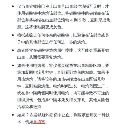
仅当血管收缩已停止出血且出血部位清晰可见时，才
使用硝酸银棒烧灼该部位。将硝酸银棒的尖端靠在该
部位并将尖端在出血部位滚动 4 到 5 秒，直到形成焦
痂。这将使粘膜变成灰色。
擦拭或吸走任何多余的硝酸银，以避免在该部位或鼻
子中的其他部位进行任何进一步的烧灼。
患者经常在硝酸银烧灼后打喷嚏，这可能会重新开始
出血，从而需要重复烧灼。
如果使用电烙器，将仪器尖端放在出血粘膜区域，并
施加凝固电流几秒钟，直到看到烧焦的粘膜。如果使
用热烧灼，请将设备的加热尖端放在出血区域几秒
钟，直到粘膜烧焦。电灼时间过长、电灼范围过广，
或在鼻中隔两侧同时使用电灼，均可能导致不可逆的
组织损伤，包括鼻中隔坏死及继发穿孔。其他风险包
括感染和疤痕。
如果 2 次尝试烧灼后仍未止血，则应该使用另一种技
术，例如
鼻填塞
。