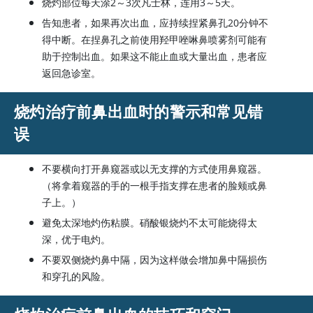
烧灼部位每天涂2～3次凡士林，连用3～5天。
告知患者，如果再次出血，应持续捏紧鼻孔20分钟不
得中断。在捏鼻孔之前使用羟甲唑啉鼻喷雾剂可能有
助于控制出血。如果这不能止血或大量出血，患者应
返回急诊室。
烧灼治疗前鼻出血时的警示和常见错
误
不要横向打开鼻窥器或以无支撑的方式使用鼻窥器。
（将拿着窥器的手的一根手指支撑在患者的脸颊或鼻
子上。）
避免太深地灼伤粘膜。硝酸银烧灼不太可能烧得太
深，优于电灼。
不要双侧烧灼鼻中隔，因为这样做会增加鼻中隔损伤
和穿孔的风险。