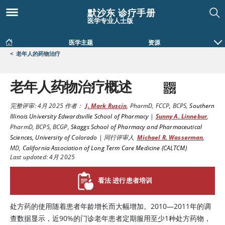
默沙东 诊疗手册
医学专业人士版
医学主题
资源
<
老年人的药物治疗
老年人药物治疗概述
完整评审:
4月 2025
作者：
J. Mark Ruscin
,
PharmD, FCCP, BCPS
,
Southern
Illinois University Edwardsville School of Pharmacy
|
Sunny A. Linnebur
,
PharmD, BCPS, BCGP
,
Skaggs School of Pharmacy and Pharmaceutical
Sciences, University of Colorado
|
同行评审人
Michael R. Wasserman
,
MD
,
California Association of Long Term Care Medicine (CALTCM)
Last updated: 4月 2025
看法 进行患者培训
处方药的使用随着患者年龄增长而大幅增加。2010—2011年的调
查数据显示，近90%的门诊老年患者定期服用至少1种处方药物，