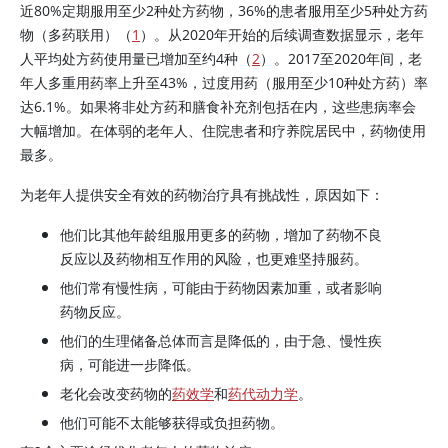
近80%定期服用至少2种处方药物，36%的患者服用至少5种处方药
物（多药联用）（
1
）。从2020年开始的后续调查数据显示，老年
人平均处方药使用量已增加至约4种（
2
）。2017至2020年间，老
年人多重用药率上升至43%，过度用药（服用至少10种处方药）率
达6.1%。如果将非处方药和膳食补充剂包括在内，这些患病率会
大幅增加。在体弱的老年人、住院患者和疗养院居民中，药物使用
最多。
为老年人提供安全有效的药物治疗具有挑战性，原因如下：
他们比其他年龄组服用更多的药物，增加了药物不良
反应以及药物相互作用的风险，也更难坚持服药。
他们常有慢性病，可能由于药物因素加重，或者影响
药物反应。
他们的生理储备总体而言是降低的，由于急、慢性疾
病，可能进一步降低。
老化会改变药物的
药效学
和
药代动力学
。
他们可能不太能够获得或负担药物。