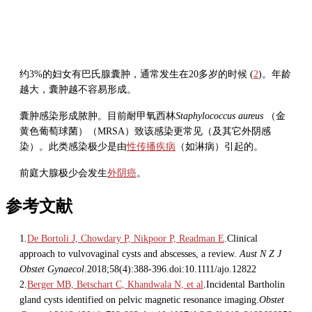
约3%的妇女有巴氏腺囊肿，通常发生在20多岁的时候 (
2
)。年龄
越大，囊肿越不容易形成。
囊肿感染形成脓肿。目前耐甲氧西林
Staphylococcus aureus
（金
黄色葡萄球菌）（MRSA）致该感染更常见（及其它外阴感
染）。此类感染极少是由
性传播疾病
（如淋病）引起的。
前庭大腺极少会发生
外阴癌
。
参考文献
1.
De Bortoli J, Chowdary P, Nikpoor P, Readman E
.Clinical
approach to vulvovaginal cysts and abscesses, a review.
Aust N Z J
Obstet Gynaecol
.2018;58(4):388-396.doi:10.1111/ajo.12822
2.
Berger MB, Betschart C, Khandwala N, et al
.Incidental Bartholin
gland cysts identified on pelvic magnetic resonance imaging.
Obstet