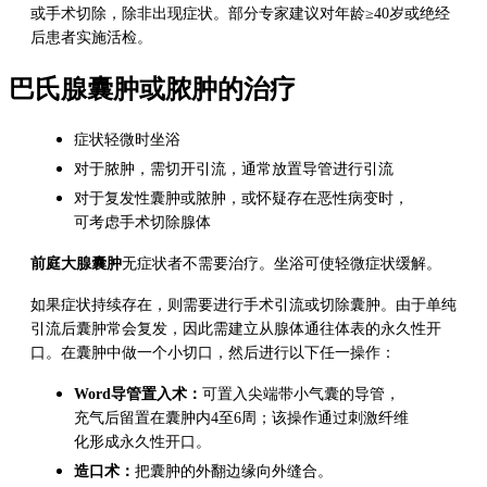
或手术切除，除非出现症状。部分专家建议对年龄≥40岁或绝经
后患者实施活检。
巴氏腺囊肿或脓肿的治疗
症状轻微时坐浴
对于脓肿，需切开引流，通常放置导管进行引流
对于复发性囊肿或脓肿，或怀疑存在恶性病变时，
可考虑手术切除腺体
前庭大腺囊肿
无症状者不需要治疗。坐浴可使轻微症状缓解。
如果症状持续存在，则需要进行手术引流或切除囊肿。由于单纯
引流后囊肿常会复发，因此需建立从腺体通往体表的永久性开
口。在囊肿中做一个小切口，然后进行以下任一操作：
Word导管置入术：
可置入尖端带小气囊的导管，
充气后留置在囊肿内4至6周；该操作通过刺激纤维
化形成永久性开口。
造口术：
把囊肿的外翻边缘向外缝合。