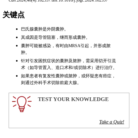
Can
.2024;46(4):102357.doi:10.1016/j.jogc.2024.102357
关键点
巴氏腺囊肿是外阴囊肿。
其成因是导管阻塞，继而形成囊肿。
囊肿可能被感染，有时由MRSA引起，并形成脓
肿。
针对引发困扰症状的囊肿及脓肿，需采用切开引流
术（如导管置入、造口术和/或切除术）进行治疗。
如果患者有复发性囊肿或脓肿，或怀疑患有癌症，
则通过外科手术切除前庭大腺。
TEST YOUR KNOWLEDGE
Take a Quiz!