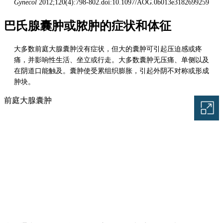
Gynecol
2012;120(4):798-802.doi:10.1097/AOG.0b013e3182699259
巴氏腺囊肿或脓肿的症状和体征
大多数前庭大腺囊肿没有症状，但大的囊肿可引起压迫感或疼
痛，并影响性生活、坐立或行走。大多数囊肿无压痛、单侧以及
在阴道口能触及。囊肿使受累组织膨胀，引起外阴不对称或形成
肿块。
前庭大腺囊肿
图片