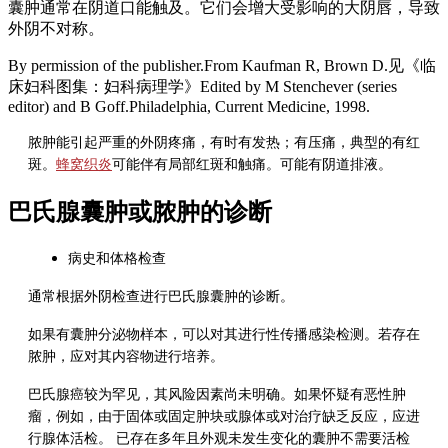
囊肿通常在阴道口能触及。它们会增大受影响的大阴唇，导致
外阴不对称。
By permission of the publisher.From Kaufman R, Brown D.见《临
床妇科图集：妇科病理学》Edited by M Stenchever (series
editor) and B Goff.Philadelphia, Current Medicine, 1998.
脓肿能引起严重的外阴疼痛，有时有发热；有压痛，典型的有红
斑。
蜂窝织炎
可能伴有局部红斑和触痛。可能有阴道排液。
巴氏腺囊肿或脓肿的诊断
病史和体格检查
通常根据外阴检查进行巴氏腺囊肿的诊断。
如果有囊肿分泌物样本，可以对其进行性传播感染检测。若存在
脓肿，应对其内容物进行培养。
巴氏腺癌较为罕见，其风险因素尚未明确。如果怀疑有恶性肿
瘤，例如，由于固体或固定肿块或腺体或对治疗缺乏反应，应进
行腺体活检。 已存在多年且外观未发生变化的囊肿不需要活检