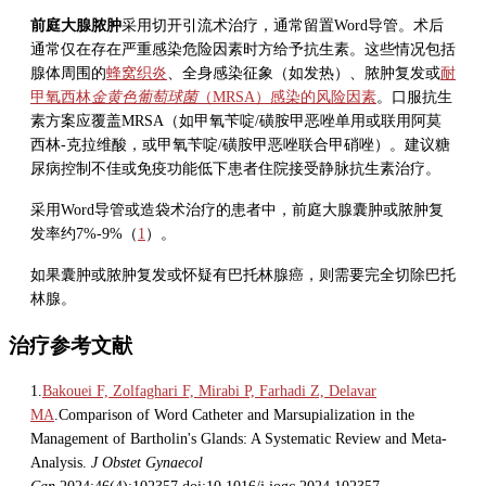
前庭大腺脓肿
采用切开引流术治疗，通常留置Word导管。术后
通常仅在存在严重感染危险因素时方给予抗生素。这些情况包括
腺体周围的
蜂窝织炎
、全身感染征象（如发热）、脓肿复发或
耐
甲氧西林
金黄色葡萄球菌
（MRSA）感染的风险因素
。口服抗生
素方案应覆盖MRSA（如甲氧苄啶/磺胺甲恶唑单用或联用阿莫
西林-克拉维酸，或甲氧苄啶/磺胺甲恶唑联合甲硝唑）。建议糖
尿病控制不佳或免疫功能低下患者住院接受静脉抗生素治疗。
采用Word导管或造袋术治疗的患者中，前庭大腺囊肿或脓肿复
发率约7%-9%（
1
）。
如果囊肿或脓肿复发或怀疑有巴托林腺癌，则需要完全切除巴托
林腺。
治疗参考文献
1.
Bakouei F, Zolfaghari F, Mirabi P, Farhadi Z, Delavar
MA
.Comparison of Word Catheter and Marsupialization in the
Management of Bartholin's Glands: A Systematic Review and Meta-
Analysis.
J Obstet Gynaecol