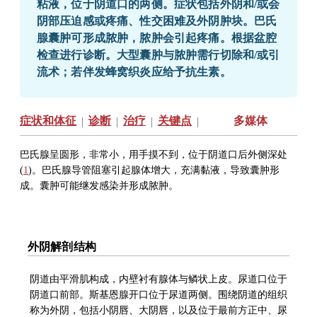
粘液，位于阴道口的两侧。症状包括外阴和/或会
阴部压迫感或疼痛、性交困难及外阴肿块。巴氏
腺囊肿可形成脓肿，脓肿会引起疼痛。根据盆腔
检查进行诊断。大型囊肿与脓肿需行切除和/或引
流术；若伴发蜂窝织炎应给予抗生素。
症状和体征
诊断
治疗
关键点
多媒体
|
|
|
|
巴氏腺呈圆形，非常小，用手摸不到，位于阴道口后外侧深处
(
1
)。巴氏腺导管阻塞引起腺体增大，充满黏液，导致囊肿形
成。囊肿可能继发感染并形成脓肿。
外阴解剖结构
阴道由平滑肌构成，内壁衬有腺体与鳞状上皮。尿道口位于
阴道口前部。斯基恩腺开口位于尿道两侧。围绕阴道的组织
称为外阴，包括小阴唇、大阴唇，以及位于最前方正中、尿