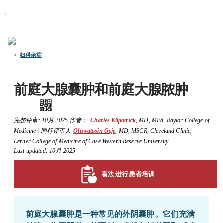
默沙东 诊疗手册
医学专业人士版
医学主题
资源
<
妇科杂症
前庭大腺囊肿和前庭大腺脓肿
完整评审:
10月 2025
作者：
Charles Kilpatrick
,
MD, MEd
,
Baylor College of
Medicine
|
同行评审人
Oluwatosin Goje
,
MD, MSCR
,
Cleveland Clinic,
Lerner College of Medicine of Case Western Reserve University
Last updated: 10月 2025
看法 进行患者培训
前庭大腺囊肿是一种常见的外阴囊肿。它们充满