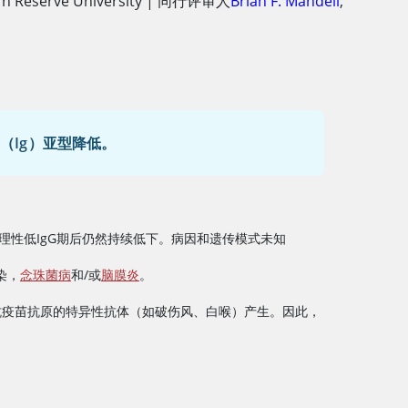
rn Reserve University
|
同行评审人
Brian F. Mandell
,
（Ig）亚型降低。
生理性低IgG期后仍然持续低下。病因和遗传模式未知
染，
念珠菌病
和/或
脑膜炎
。
抗疫苗抗原的特异性抗体（如破伤风、白喉）产生。因此，