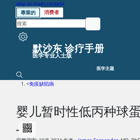
skip to main content
消费者
專業的
默沙东 诊疗手册
医学专业人士版
医学主题
<
免疫缺陷病
婴儿暂时性低丙种球