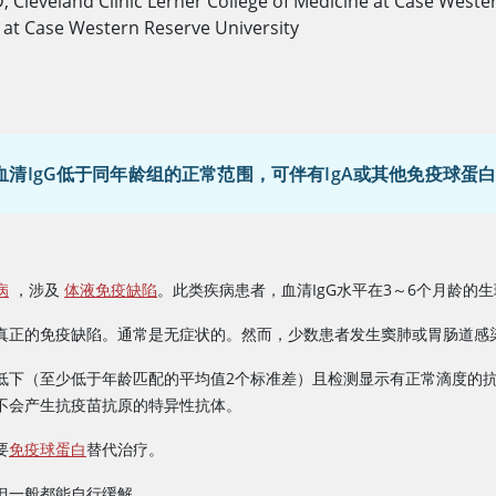
D
,
Cleveland Clinic Lerner College of Medicine at Case Weste
e at Case Western Reserve University
清IgG低于同年龄组的正常范围，可伴有IgA或其他免疫球蛋白
病
，涉及
体液免疫缺陷
。此类疾病患者，血清IgG水平在3～6个月龄的
真正的免疫缺陷。通常是无症状的。然而，少数患者发生窦肺或胃肠道感
低下（至少低于年龄匹配的平均值2个标准差）且检测显示有正常滴度的
不会产生抗疫苗抗原的特异性抗体。
要
免疫球蛋白
替代治疗。
但一般都能自行缓解。