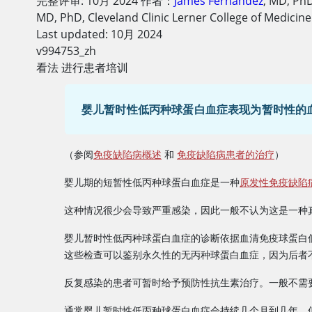
完整评审:
10月 2024
作者：
James Fernandez
,
MD, Ph
MD, PhD
,
Cleveland Clinic Lerner College of Medicin
Last updated: 10月 2024
v994753_zh
看法 进行患者培训
婴儿暂时性低丙种球蛋白血症表现为暂时性的血
（参阅
免疫缺陷病概述
和
免疫缺陷病患者的治疗
）
婴儿期的短暂性低丙种球蛋白血症是一种
原发性免疫缺陷
这种情况很少会导致严重感染，因此一般不认为这是一种
婴儿暂时性低丙种球蛋白血症的诊断依据血清免疫球蛋白
这些检查可以鉴别永久性的无丙种球蛋白血症，因为后者
反复感染的患者可暂时给予预防性抗生素治疗。一般不需
通常婴儿暂时性低丙种球蛋白血症会持续几个月到几年，