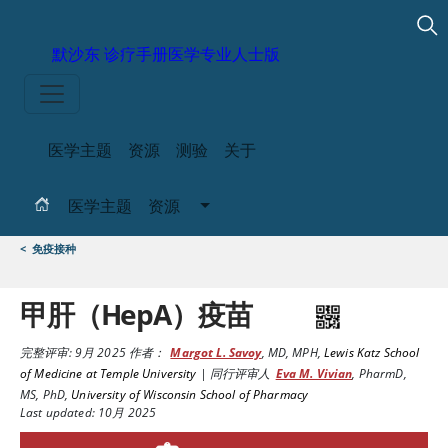
默沙东 诊疗手册
医学专业人士版
医学主题
资源
测验
关于
医学主题
资源
<
免疫接种
甲肝（HepA）疫苗
完整评审:
9月 2025
作者：
Margot L. Savoy
,
MD, MPH
,
Lewis Katz School
of Medicine at Temple University
|
同行评审人
Eva M. Vivian
,
PharmD,
MS, PhD
,
University of Wisconsin School of Pharmacy
Last updated: 10月 2025