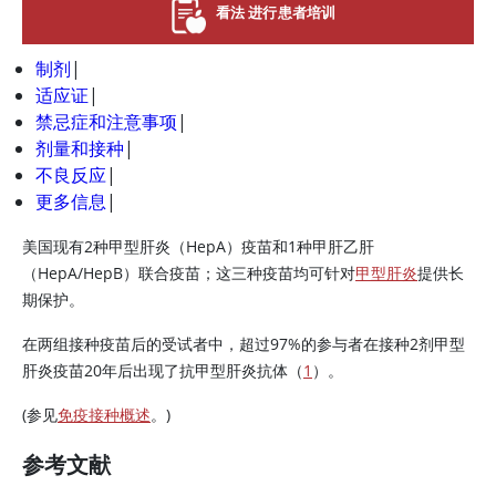
看法 进行患者培训
制剂
|
适应证
|
禁忌症和注意事项
|
剂量和接种
|
不良反应
|
更多信息
|
美国现有2种甲型肝炎（HepA）疫苗和1种甲肝乙肝
（HepA/HepB）联合疫苗；这三种疫苗均可针对
甲型肝炎
提供长
期保护。
在两组接种疫苗后的受试者中，超过97%的参与者在接种2剂甲型
肝炎疫苗20年后出现了抗甲型肝炎抗体（
1
）。
(参见
免疫接种概述
。)
参考文献