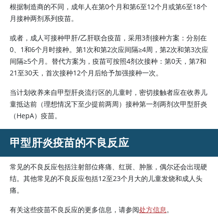
根据制造商的不同，成年人在第0个月和第6至12个月或第6至18个
月接种两剂系列疫苗。
或者，成人可接种甲肝/乙肝联合疫苗，采用3剂接种方案：分别在
0、1和6个月时接种。第1次和第2次应间隔≥4周，第2次和第3次应
间隔≥5个月。替代方案为，疫苗可按照4剂次接种：第0天，第7和
21至30天，首次接种12个月后给予加强接种一次。
当计划收养来自甲型肝炎流行区的儿童时，密切接触者应在收养儿
童抵达前（理想情况下至少提前两周）接种第一剂两剂次甲型肝炎
（HepA）疫苗。
甲型肝炎疫苗
的不良反应
常见的不良反应包括注射部位疼痛、红斑、肿胀，偶尔还会出现硬
结。其他常见的不良反应包括12至23个月大的儿童发烧和成人头
痛。
有关这些疫苗不良反应的更多信息，请参阅
处方信息
。