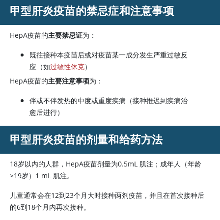
甲型肝炎疫苗
的禁忌症和注意事项
HepA疫苗的
主要禁忌证
为：
既往接种本疫苗后或对疫苗某一成分发生严重过敏反
应（如
过敏性休克
）
HepA疫苗的
主要注意事项
为：
伴或不伴发热的中度或重度疾病（接种推迟到疾病治
愈后进行）
甲型肝炎疫苗
的剂量和给药方法
18岁以内的人群，HepA疫苗剂量为0.5mL 肌注；成年人（年龄
≥19岁）1 mL 肌注。
儿童通常会在12到23个月大时接种两剂疫苗，并且在首次接种后
的6到18个月内再次接种。