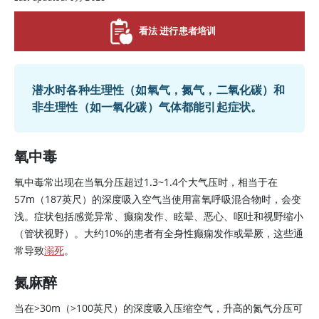
看法 进行患者培训
潜水时各种生理性（如氧气，氮气，二氧化碳）和
非生理性（如一氧化碳）气体都能引起症状。
氧中毒
氧中毒常出现在当氧分压超过1.3~1.4个大气压时，相当于在
57m（187英尺）的深度吸入空气当使用富氧呼吸混合物时，会变
浅。症状包括感觉异常、癫痫发作、眩晕、恶心、呕吐和视野缩小
（管状视野）。大约10%的患者有全身性癫痫发作或晕厥，这些通
常导致
溺死
。
氮麻醉
当在
>
30m（
>
100英尺）的深度吸入压缩空气，升高的氮气分压可