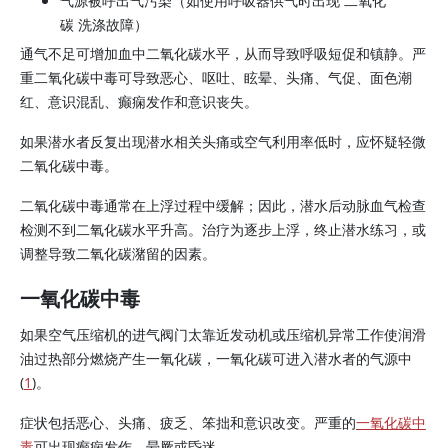
气源被呼出气污染（如使用呼吸器供气时出现 二氧化
碳 洗涤故障）
通气不足可增加血中二氧化碳水平，从而导致呼吸短促和镇静。严
重二氧化碳中毒可导致恶心、呕吐、眩晕、头痛、气促、面色潮
红、意识混乱、癫痫发作和意识丧失。
如果潜水者反复出现潜水相关头痛或空气利用率低时，应怀疑轻微
二氧化碳中毒。
二氧化碳中毒通常在上浮过程中缓解；因此，潜水后动脉血气检查
检测不到二氧化碳水平升高。治疗为逐步上浮，终止潜水练习，或
调整导致二氧化碳潴留的因素。
一氧化碳中毒
如果空气压缩机的进气阀门太靠近发动机或压缩机异常工作使润滑
油过热部分燃烧产生一氧化碳，一氧化碳可进入潜水者的气源中
(
1
)。
症状包括恶心、头痛、疲乏、笨拙和意识改变。严重的
一氧化碳中
毒
可出现癫痫发作、晕厥或昏迷。