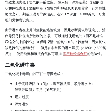
导致出现类似于笑气的麻醉效应。 氮麻醉（深海眩晕）导致的症
状和体征类似于酒精中毒（如智力和神经肌肉表现异常，行为和性
格改变）。判断失误可导致溺死。在
>
91m深度（
>
300英尺）可出
现幻觉和意识丧失。
由于潜水者在上升时症状能迅速恢复，因此诊断需依靠现病史。治
疗需要尽快但有所控制的上浮。 可以通过使用氦气（而不是标准
压缩空气中的氮气）来稀释深潜中的氧气来防止氮麻醉，因为氦气
缺乏氮气的麻醉特性。 但是在非常深的潜水深度（
>
180m[
>
600英
尺]），使用纯氦和氧混合气体可增加
高压神经综合征
的危险性。
二氧化碳中毒
二氧化碳中毒可由以下任一原因造成：
由于高呼吸阻力（例如，调节器故障、紧身潜水衣）
导致呼吸努力不足（通气不足）
用力过度
深海潜水