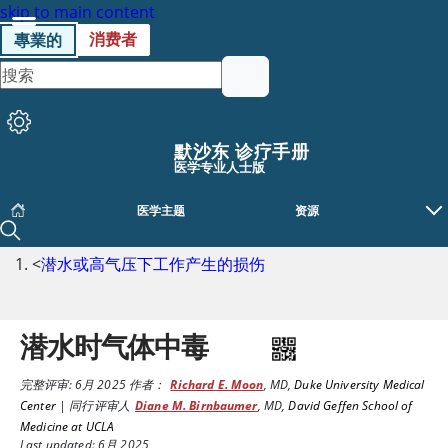
skip to main content
消费者
專業的
默沙东 诊疗手册
医学专业人士版
医学主题
资源
<
潜水或高气压下工作产生的损伤
潜水时气体中毒
完整评审:
6月 2025
作者：
Richard E. Moon
,
MD
,
Duke University Medical
Center
|
同行评审人
Diane M. Birnbaumer
,
MD
,
David Geffen School of
Medicine at UCLA
Last updated: 6月 2025