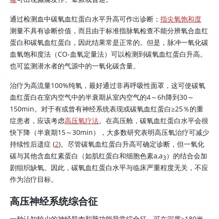
通过检测血中碳氧血红蛋白水平升高可作出诊断；
指尖氧饱和度
测量不具有诊断价值，而且由于标准指脉氧检查不能分辨氧合血红
蛋白和碳氧血红蛋白，因此结果常是正常的。但是，脉冲一氧化碳
血氧饱和度法（CO-血氧定量法）可以检测到碳氧血红蛋白升高。
也可监测潜水者的气源中的一氧化碳含量。
治疗为高流量100%纯氧，最好通过非再呼吸性面罩，这可使碳氧
血红蛋白在室内空气中的半衰期从室内空气的4～6h降到30～
150min。对于有或曾有神经系统表现或碳氧血红蛋白≥25％的重
症患者，应该考虑
高压氧疗法
。在高压舱，碳氧血红蛋白水平会很
快下降（半衰期15～30min），大多数研究表明高压氧治疗可减少
持续性后遗症 (
2
)。尽管碳氧血红蛋白升高可确定诊断，但一氧化
碳与其他含血红素蛋白（如肌红蛋白和细胞色素a,a
）的结合会加
3
剧组织缺氧。因此，碳氧血红蛋白水平与临床严重程度无关，不应
作为治疗目标。
高压神经系统综合征
一种认知较少的神经肌肉和脑功能异常综合征，可在深度
≥
180米