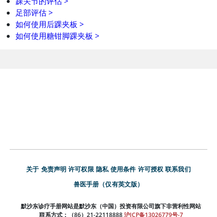
踝关节的评估
>
足部评估
>
如何使用后踝夹板
>
如何使用糖钳脚踝夹板
>
关于
免责声明
许可权限
隐私
使用条件
许可授权
联系我们
兽医手册（仅有英文版）
默沙东诊疗手册网站是默沙东（中国）投资有限公司旗下非营利性网站
联系方式：（86）21-22118888
沪ICP备13026779号-7