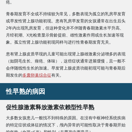
疮。
青春期发育不全或不持续较为常见，多数表现为孤立的乳房早发育
或早发性肾上腺功能初现。患有乳房早发育的女孩通常在出生后头
2年内出现乳房发育，但这种变化并不伴随青春期激素水平升高、
月经初潮、X光检查显示骨龄提前、雄性激素作用或生长加速等现
象。孤立性肾上腺功能初现同样与进行性青春期发育无关。
患有肾上腺皮质早现的儿童可能出现肾上腺雄激素分泌增多的表现
（如阴毛生长、痤疮、体味），这些症状通常进展缓慢，且一般不
会伴随线性生长的加速。早发肾上腺皮质功能初现可能与青春期后
期发生的
多囊卵巢综合征
有关。
性早熟的病因
促性腺激素释放激素依赖型性早熟
大多数女孩患儿一般找不到特殊的原因。在没有中枢神经系统疾病
的特定症状或体征的情况下，颅内异常的可能性取决于青春期开始
的年龄（女孩<6岁）和性别（在男孩中更常见）。