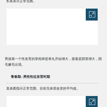
长条表示正常范围。
男孩第一个性发育的里程碑是睾丸开始增大，接着是阴茎增大，阴
毛腋毛出现。
青春期--男性性征发育时期
直条图指示正常范围。目前无体质改变的平均值。