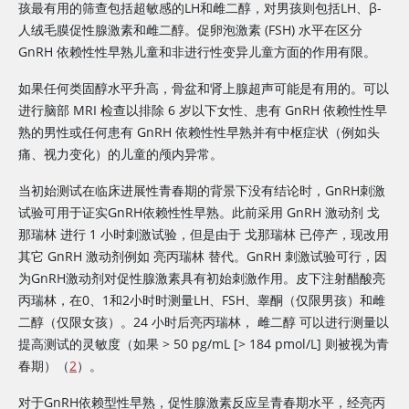
孩最有用的筛查包括超敏感的LH和
雌二醇
，对男孩则包括LH、β-
人绒毛膜促性腺激素
和
雌二醇
。促卵泡激素 (FSH) 水平在区分
GnRH 依赖性性早熟儿童和非进行性变异儿童方面的作用有限。
如果任何类固醇水平升高，骨盆和肾上腺超声可能是有用的。可以
进行脑部 MRI 检查以排除 6 岁以下女性、患有 GnRH 依赖性性早
熟的男性或任何患有 GnRH 依赖性性早熟并有中枢症状（例如头
痛、视力变化）的儿童的颅内异常。
当初始测试在临床进展性青春期的背景下没有结论时，GnRH刺激
试验可用于证实GnRH依赖性性早熟。此前采用 GnRH 激动剂
戈
那瑞林
进行 1 小时刺激试验，但是由于
戈那瑞林
已停产，现改用
其它 GnRH 激动剂例如
亮丙瑞林
替代。GnRH 刺激试验可行，因
为GnRH激动剂对促性腺激素具有初始刺激作用。皮下注射醋酸亮
丙瑞林，在0、1和2小时时测量LH、FSH、
睾酮
（仅限男孩）和
雌
二醇
（仅限女孩）。24 小时后
亮丙瑞林
，
雌二醇
可以进行测量以
提高测试的灵敏度（如果 > 50 pg/mL [> 184 pmol/L] 则被视为青
春期）（
2
）。
对于GnRH依赖型性早熟，促性腺激素反应呈青春期水平，经
亮丙