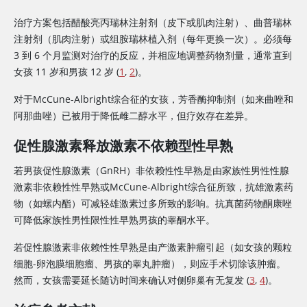
治疗方案包括醋酸亮丙瑞林注射剂（皮下或肌肉注射）、曲普瑞林
注射剂（肌肉注射）或组胺瑞林植入剂（每年更换一次）。必须每
3 到 6 个月监测对治疗的反应，并相应地调整药物剂量，通常直到
女孩 11 岁和男孩 12 岁 (
1
,
2
)。
对于McCune-Albright综合征的女孩，芳香酶抑制剂（如来曲唑和
阿那曲唑）已被用于降低
雌二醇
水平，但疗效存在差异。
促性腺激素释放激素不依赖型性早熟
若男孩促性腺激素（GnRH）非依赖性性早熟是由家族性男性性腺
激素非依赖性性早熟或McCune-Albright综合征所致，抗雄激素药
物（如螺内酯）可减轻雄激素过多所致的影响。抗真菌药物酮康唑
可降低家族性男性限性性早熟男孩的
睾酮
水平。
若促性腺激素非依赖性性早熟是由产激素肿瘤引起（如女孩的颗粒
细胞-卵泡膜细胞瘤、男孩的睾丸肿瘤），则应手术切除该肿瘤。
然而，女孩需要延长随访时间来确认对侧卵巢有无复发 (
3
,
4
)。