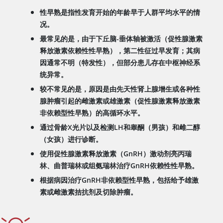
性早熟是指性发育开始的年龄早于人群平均水平的情
况。
最常见的是，由于下丘脑-垂体轴被激活（促性腺激素
释放激素依赖性性早熟），第二性征过早发育；其病
因通常不明（特发性），但部分患儿存在中枢神经系
统异常。
较不常见的是，原因是由先天性肾上腺增生或各种性
腺肿瘤引起的
雌激素
或雄激素（促性腺激素释放激素
非依赖型性早熟）的高循环水平。
通过骨龄X光片以及检测LH和
睾酮
（男孩）和
雌二醇
（女孩）进行诊断。
使用促性腺激素释放激素（GnRH）激动剂亮丙瑞
林、曲普瑞林或组氨瑞林治疗GnRH依赖性性早熟。
根据病因治疗GnRH非依赖型性早熟，包括给予雄激
素或
雌激素
拮抗剂及切除肿瘤。