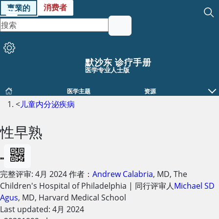
消费者
專業的
默沙东 诊疗手册
医学专业人士版
医学主题
资源
<
儿童内分泌疾病
性早熟
完整评审:
4月 2024
作者：
Andrew Calabria
,
MD
,
The
Children's Hospital of Philadelphia
|
同行评审人
Michael SD
Agus
,
MD
,
Harvard Medical School
Last updated: 4月 2024