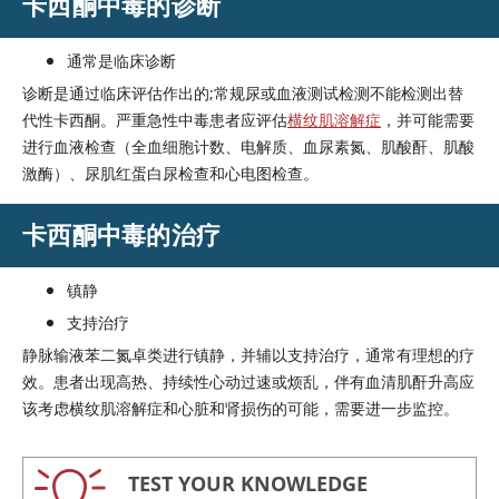
卡西酮中毒的诊断
通常是临床诊断
诊断是通过临床评估作出的;常规尿或血液测试检测不能检测出替
代性卡西酮。严重急性中毒患者应评估
横纹肌溶解症
，并可能需要
进行血液检查（全血细胞计数、电解质、血尿素氮、肌酸酐、肌酸
激酶）、尿肌红蛋白尿检查和心电图检查。
卡西酮中毒的治疗
镇静
支持治疗
静脉输液苯二氮卓类进行镇静，并辅以支持治疗，通常有理想的疗
效。患者出现高热、持续性心动过速或烦乱，伴有血清肌酐升高应
该考虑横纹肌溶解症和心脏和肾损伤的可能，需要进一步监控。
TEST YOUR KNOWLEDGE