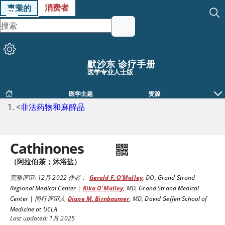
消费者
專業的
默沙东 诊疗手册
医学专业人士版
医学主题
资源
<
非法药物和麻醉品
Cathinones
（阿拉伯茶；沐浴盐）
完整评审:
12月 2022
作者：
Gerald F. O’Malley
,
DO
,
Grand Strand
Regional Medical Center
|
Rika O’Malley
,
MD
,
Grand Strand Medical
Center
|
同行评审人
Diane M. Birnbaumer
,
MD
,
David Geffen School of
Medicine at UCLA
Last updated: 1月 2025