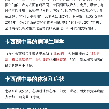
据它们的生产方式而有所不同。卡西酮可以吸入、食用、吸食，有
时还可以注射。这些产品被称为“浴盐”，因为它们与泻盐相似，并
被标记为“不供人类食用”，以避免法律责任。据报道，从2010年至
2011年，替代卡西酮类的药物使用量增加了数千倍，2017年初，
全球缉毒机构对相关化合物的缉获量比2016年同期大幅增加。
卡西酮中毒的病理生理学
替代性卡西酮的生理效果类似
安非他明
，包括可能造成
心肌梗
塞
，
横纹肌溶解症
，
肾功能衰竭
和
肝衰竭
。然而，造成器官损害的
确切机制尚不清楚。
卡西酮中毒的体征和症状
患者可出现头痛、心动过速和心悸、幻觉、躁动、耐力和抗疼痛能
力增加，倾向暴力行为。