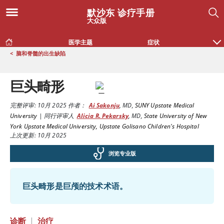
默沙东 诊疗手册
大众版
医学主题
症状
<
脑和脊髓的出生缺陷
巨头畸形
完整评审:
10月 2025
作者：
Ai Sakonju
,
MD
,
SUNY Upstate Medical
University
|
同行评审人
Alicia R. Pekarsky
,
MD
,
State University of New
York Upstate Medical University, Upstate Golisano Children's Hospital
上次更新: 10月 2025
浏览专业版
巨头畸形是巨颅的技术术语。
诊断
|
治疗