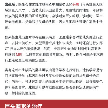
出生后，
医生会在常规体格检查中测量婴儿的
头围
（沿头部最大区
域测量其尺寸）。当婴儿的头围显著大于居住地的同性别、年龄和
种族的婴儿头围的正常范围时，会诊断为巨头畸形。诊断时，医生
还会考虑婴儿父母和祖父母的头围，因为头围稍大可能在家族中遗
传。
如果新生儿出生时即存在巨头畸形，医生通常会对婴儿头部进行超
声，以排查脑积水、大型囊肿或其他肿块病变；有时还会进行头部
CT 扫描以评估颅骨状况。然而，专科医生会协助判断何时需要进
行脑部
MRI
，以排查其他脑部异常情况。有时，医生可能会要求进
行血液检查以帮助确定原因。
具有这种出生缺陷的婴儿可以由遗传学家进行评估。遗传学家是专
门从事遗传学（基因科学以及某些特质或特征如何从父母传给后
代）的医生。可通过对婴儿的血液样本进行基因检测，以寻找染色
体和基因异常。此检测可以帮助医生确定是否是特定遗传疾病导
致，并排除其他原因。
巨头畸形的治疗