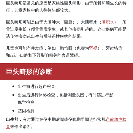
巨头畸形最常见的原因是家族性巨头畸形，由于颅骨和脑生长的特
征，儿童家族中的人往往头部较大。
巨头畸形可能是由于大脑肿大（巨脑）、大脑积水（
脑积水
）、颅
骨过度生长（颅骨骨质增生）或其他疾病引起的。这些疾病可能是
遗传性疾病或出生前后获得性疾病的结果。
儿童也可能有并发症，例如，懒惰眼（也称为
弱视
）、牙齿错位
和/或与口腔和下颌影响相关的言语障碍。
巨头畸形的诊断
出生前进行超声检查
出生后进行体格检查，包括测量头围，有时还进行影
像学检查
基因检测
出生前，
有时通过在孕中期后期或孕晚期早期进行常规
产前超声检
查
来作出诊断。