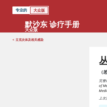
专业的
大众版
默沙东 诊疗手册
大众版
<
立克次体及相关感染
（
完整
of Me
Medic
上次更