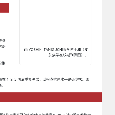
并参
林斑
由 YOSHIKI TANIGUCHI医学博士和
《皮
肤病学在线期刊供图》
。
合酶
 1 至 3 周后重复测试，以检查抗体水平是否
增加
。因
诊。
该抗生素直至他们病情改善并且在 48 小时内没有发热为