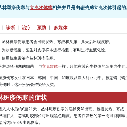
丛林斑疹伤寒与
立克次体病
相关并且是由
恙虫病
立克次体引起的
|
诊断
|
治疗
|
预防
|
多媒体
丛林斑疹伤寒患者会出现发热、寒战和头痛，几天后出现皮疹。
为诊断感染，医生对皮疹样本进行检测，有时进行血液化验。
使用抗生素治疗丛林斑疹伤寒。
丛林斑疹伤寒的细菌，与
立克次体
一样，只能在其它生物体的细胞内生存
斑疹伤寒发生在日本、韩国、中国、印度以及澳大利亚北部。被恙螨（螨
咬伤时，这种疾病会传染给人类。
林斑疹伤寒的症状
进入人体后约6至21天，丛林斑疹伤寒的症状突然出现。包括发热、寒战
巴结肿大。恙螨叮咬部位可出现黑色痂皮。患者在发热的第一周可能咳嗽
始后约5至8天出现皮疹。