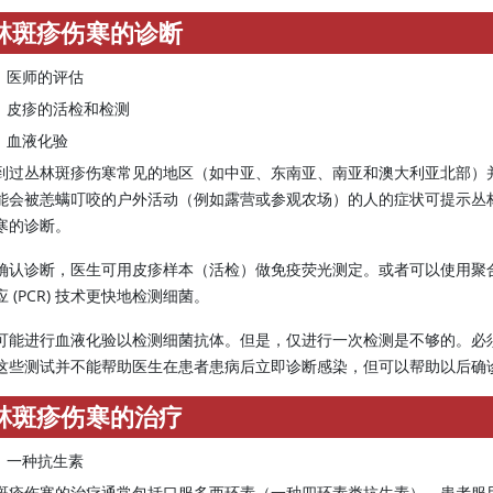
林斑疹伤寒的诊断
医师的评估
皮疹的活检和检测
血液化验
到过丛林斑疹伤寒常见的地区（如中亚、东南亚、南亚和澳大利亚北部）
能会被恙螨叮咬的户外活动（例如露营或参观农场）的人的症状可提示丛
寒的诊断。
确认诊断，医生可用皮疹样本（活检）做免疫荧光测定。或者可以使用聚
 (PCR) 技术更快地检测细菌。
可能进行血液化验以检测细菌抗体。但是，仅进行一次检测是不够的。必须在
这些测试并不能帮助医生在患者患病后立即诊断感染，但可以帮助以后确
林斑疹伤寒的治疗
一种抗生素
斑疹伤寒的治疗通常包括口服多西环素（一种四环素类抗生素），患者服用