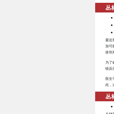
丛
最近
加可
疹伤
为了
链反应
医生
此，
丛
丛林