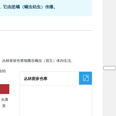
。它由恙螨（螨虫幼虫）传播。
。丛林斑疹伤寒细菌在螨虫（宿主）体内生活。
虫幼
丛林斑疹伤寒
图片
、头痛
。发