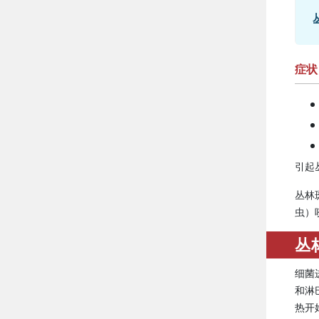
症状
引起
丛林
虫）
丛
细菌
和淋
热开