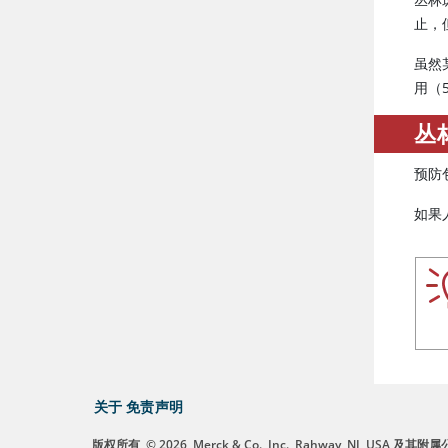
止，
虽然
用（
丛
预防
如果
关于
免责声明
版权所有
© 2026
Merck & Co., Inc., Rahway, NJ, US