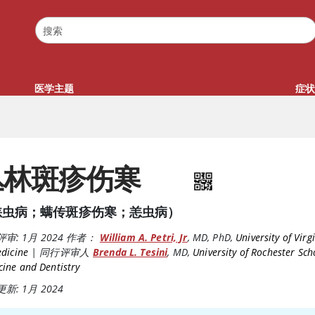
医学主题
症状
丛林斑疹伤寒
恙虫病；螨传斑疹伤寒；恙虫病）
评审:
1月 2024
作者：
William A. Petri, Jr
,
MD, PhD
,
University of Virg
dicine
|
同行评审人
Brenda L. Tesini
,
MD
,
University of Rochester Sch
ine and Dentistry
新: 1月 2024