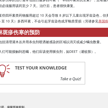
但必须服用该药至少 7 天。治疗后，患者很快康复。
某些四环素类药物服用超过 10 天会导致 8 岁以下儿童出现牙齿染色
5 至 10 天）多西环素，不会引起牙齿染色或牙釉质受损（另请参见
美国疾
林斑疹伤寒的预防
包括清理灌木丛并用杀虫剂喷洒被感染的区域以消灭或减少螨虫数量。
人们可能接触到恙螨，他们应该使用驱虫剂，如DEET（避蚊胺）。
TEST YOUR KNOWLEDGE
Take a Quiz!
A 及其附属公司。保留所有权利。