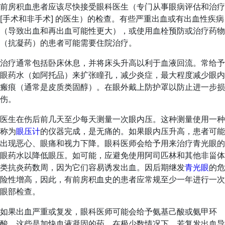
前房积血患者应该尽快接受眼科医生（专门从事眼病评估和治疗
[手术和非手术] 的医生）的检查。有些严重出血或有出血性疾病
（导致出血和再出血可能性更大），或使用血栓预防或治疗药物
（抗凝药）的患者可能需要住院治疗。
治疗通常包括卧床休息，并将床头升高以利于血液回流。常给予
眼药水（如阿托品）来扩张瞳孔，减少炎症，最大程度减少眼内
瘢痕（通常是皮质类固醇）。在眼外戴上防护罩以防止进一步损
伤。
医生在伤后前几天至少每天测量一次眼内压。这种测量使用一种
称为
眼压计
的仪器完成，是无痛的。如果眼内压升高，患者可能
出现恶心、眼痛和视力下降。眼科医师会给予用来治疗青光眼的
眼药水以降低眼压。如可能，应避免使用阿司匹林和其他非甾体
类抗炎药数周，因为它们容易诱发出血。因后期继发
青光眼
的危
险性增高，因此，有前房积血史的患者应常规至少一年进行一次
眼部检查。
如果出血严重或复发，眼科医师可能会给予氨基己酸或氨甲环
酸，这些是加快血液凝固的药。在极少数情况下，若复发出血导