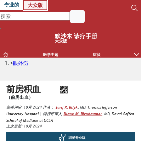
专业的
大众版
默沙东 诊疗手册
大众版
医学主题
症状
<
眼外伤
前房积血
（前房出血）
完整评审:
10月 2024
作者：
Jurij R. Bilyk
,
MD
,
Thomas Jefferson
University Hospital
|
同行评审人
Diane M. Birnbaumer
,
MD
,
David Geffen
School of Medicine at UCLA
上次更新: 10月 2024
浏览专业版