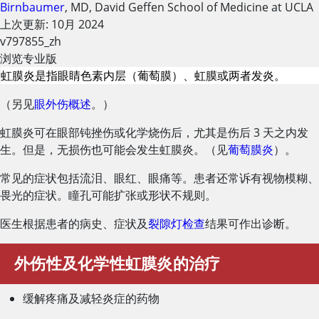
Birnbaumer
,
MD
,
David Geffen School of Medicine at UCLA
上次更新: 10月 2024
v797855_zh
浏览专业版
虹膜炎是指眼睛色素内层（葡萄膜）、虹膜或两者发炎。
（另见
眼外伤概述
。）
虹膜炎可在眼部钝挫伤或化学烧伤后，尤其是伤后 3 天之内发
生。但是，无损伤也可能会发生虹膜炎。（见
葡萄膜炎
）。
常见的症状包括流泪、眼红、眼痛等。患者还常诉有视物模糊、
畏光的症状。瞳孔可能扩张或形状不规则。
医生根据患者的病史、症状及
裂隙灯检查
结果可作出诊断。
外伤性及化学性虹膜炎的治疗
缓解疼痛及减轻炎症的药物