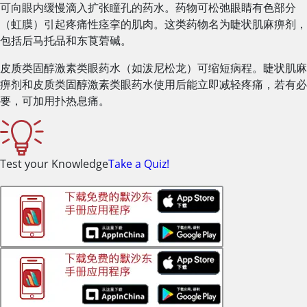
可向眼内缓慢滴入扩张瞳孔的药水。药物可松弛眼睛有色部分
（虹膜）引起疼痛性痉挛的肌肉。这类药物名为睫状肌麻痹剂，
包括后马托品和东莨菪碱。
皮质类固醇激素类眼药水（如泼尼松龙）可缩短病程。睫状肌麻
痹剂和皮质类固醇激素类眼药水使用后能立即减轻疼痛，若有必
要，可加用扑热息痛。
Test your Knowledge
Take a Quiz!