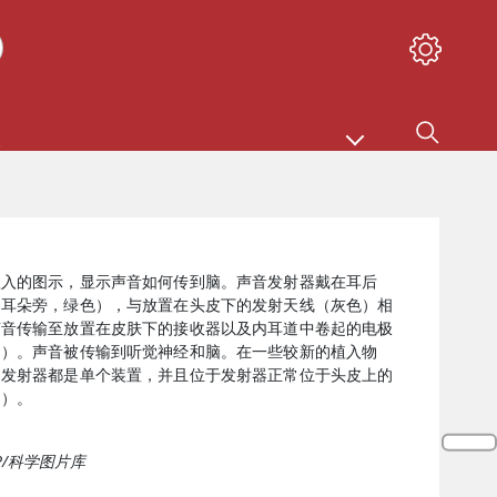
植入的图示，显示声音如何传到脑。声音发射器戴在耳后
为耳朵旁，绿色），与放置在头皮下的发射天线（灰色）相
声音传输至放置在皮肤下的接收器以及内耳道中卷起的电极
内）。声音被传输到听觉神经和脑。在一些较新的植入物
和发射器都是单个装置，并且位于发射器正常位于头皮上的
出）。
SIP/科学图片库