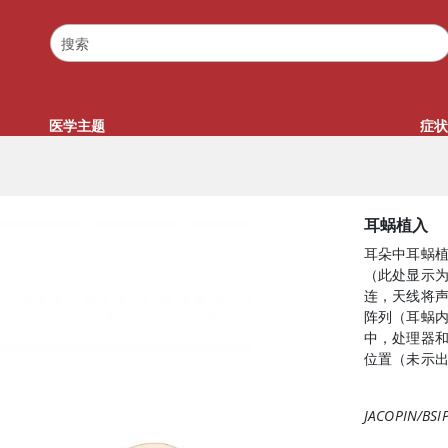
医学主题
症状
耳蜗植入
耳朵中耳蜗
（此处显示
连，天线将
阵列（耳蜗
中，处理器
位置（未示
JACOPIN/B