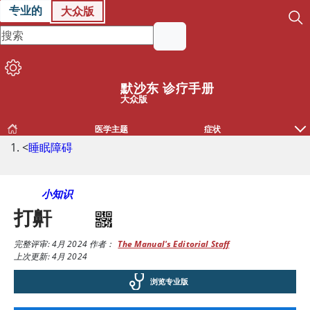
专业的
大众版
默沙东 诊疗手册
大众版
医学主题
症状
<
睡眠障碍
小知识
打鼾
完整评审:
4月 2024
作者：
The Manual's Editorial Staff
上次更新: 4月 2024
浏览专业版