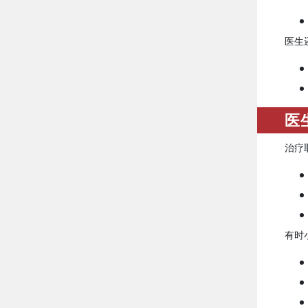
医生
医
治疗
有时