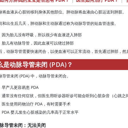
如何分辨我的宝宝是否患有 PDA？
|
医生如何治疗 PDA？
|
脉将血液从心脏转移到身体其他部位。肺动脉将血液由心脏运送到肺脏。
前和出生后几天，肺动脉和主动脉通过称为动脉导管的短血管连接。
因为胎儿没有呼吸，所以很少有血液进入肺部
胎儿有动脉导管，因此血液可以绕过肺部
后，动脉导管需要快速闭合，以便血液可以正常流动，首先通过肺部，然
么是动脉导管未闭 (PDA)？
脉导管未闭 (PDA) 中，动脉导管未闭合。
早产儿更容易患 PDA
通常没有任何症状，但医生用听诊器听诊可能会听到心脏杂音（心跳之
医生使用药物治疗 PDA，有时需要手术
PDA 婴儿发生心脏感染的几率高于正常水平
脉导管未闭：无法关闭