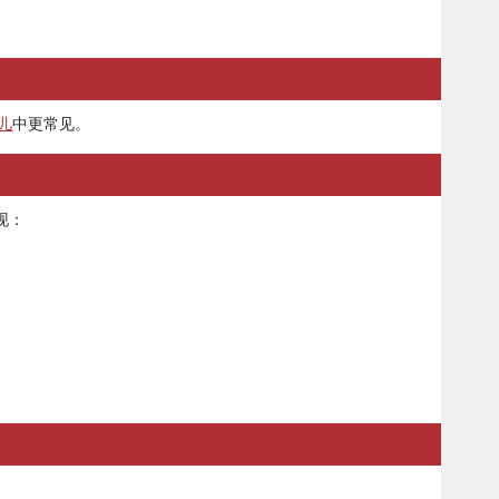
儿
中更常见。
现：