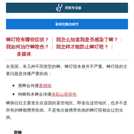
浏览专业版
获得完整的细节
蜱叮咬有哪些症状？
|
我怎么知道我是否感染了蜱？
|
我如何治疗蜱咬伤？
|
我怎样才能防止蜱叮咬？
|
多媒体
在美国，有几种不同类型的蜱。蜱叮咬本身并不严重。蜱叮咬的主
要问题是传播严重疾病：
鹿蜱会传播
莱姆病
狗蜱和木蜱会传播
洛矶山斑疹热
蜱病往往主要发生在该国的某些地区。即使在这些地区，也并不是
所有的蜱都携带疾病。不是每次被携带疾病的蜱叮咬都会让您生
病。
鹿蜱