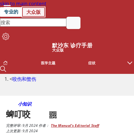
skip to main content
专业的
大众版
默沙东 诊疗手册
大众版
医学主题
症状
<
咬伤和螫伤
小知识
蜱叮咬
完整评审:
9月 2024
作者：
The Manual's Editorial Staff
上次更新: 9月 2024