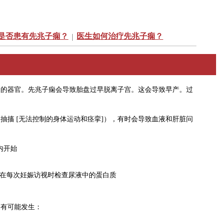
是否患有先兆子痫？
医生如何治疗先兆子痫？
|
）的器官。先兆子痫会导致胎盘过早脱离子宫。这会导致早产。过
搐 [无法控制的身体运动和痉挛]），有时会导致血液和肝脏问
内开始
在每次妊娠访视时检查尿液中的蛋白质
更有可能发生：