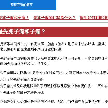
获得完整的细节
先兆子痫和子痫？
先兆子痫的症状是什么？
医生如何判断我
|
|
是先兆子痫和子痫？
痫
是怀孕期间发生的一种高血压。胎盘（胎衣）是子宫中供养胎儿（婴儿
的婴儿更有可能在出生后不久出现健康问题。
指先兆子痫导致癫痫发作（大脑中异常电活动的一种表现，可能导致昏迷和抽
些问题会威胁到孕妇和胎儿的生命。
兆子痫可以在怀孕 20 周后的任何时候开始，甚至可以在分娩后的头几天
经治疗的先兆子痫会导致子痫
兆子痫的常见症状是眼睛和手附近肿胀以及尿液中存在蛋白质——医生会
疗先兆子痫的最好方法是分娩
常不知道为什么会发生先兆子痫和子痫。然而，当孕妇存在以下情况时，