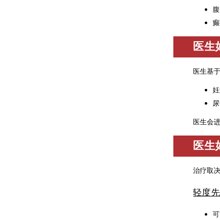
腹
癫
医生
医生基
妊
尿
医生会
医生
治疗取
轻度先
可