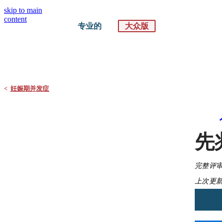
skip to main
content
专业的
大众版
默沙东 诊疗手册
大众版
<
妊娠期并发症
先
完整评审
上次更新: