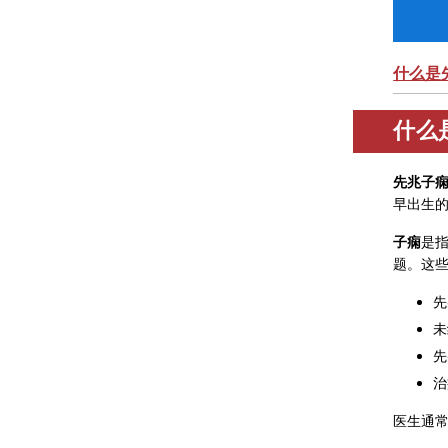
什么是
什么
先兆子
早出生
子痫
是
题。这
先
未
先
治
医生通