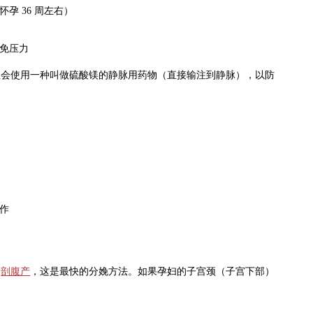
 36 周左右）
免压力
生会使用一种叫做硫酸镁的静脉用药物（直接输注到静脉），以防
作
为
剖腹产
，这是最快的分娩方法。如果孕妇的子宫颈（子宫下部）