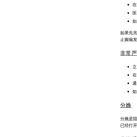
在
医
如
如果先
止癫痫
非常严
立
在
通
如
分娩
分娩是
已经打