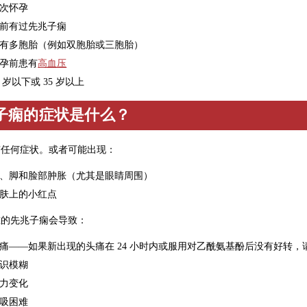
次怀孕
前有过先兆子痫
有多胞胎（例如双胞胎或三胞胎）
孕前患有
高血压
7 岁以下或 35 岁以上
子痫的症状是什么？
有任何症状。或者可能出现：
、脚和脸部肿胀（尤其是眼睛周围）
肤上的小红点
重的先兆子痫会导致：
痛——如果新出现的头痛在 24 小时内或服用对乙酰氨基酚后没有好转，
识模糊
力变化
吸困难