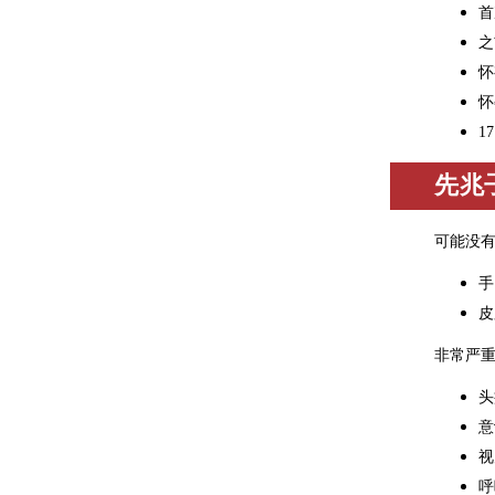
首
之
怀
怀
1
先兆
可能没
手
皮
非常严
头
意
视
呼