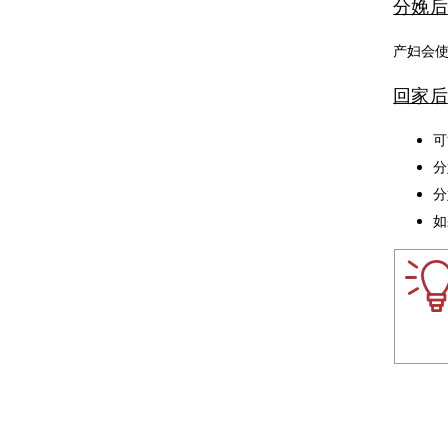
分娩后
产妇会使
回家后
可
分
分
如