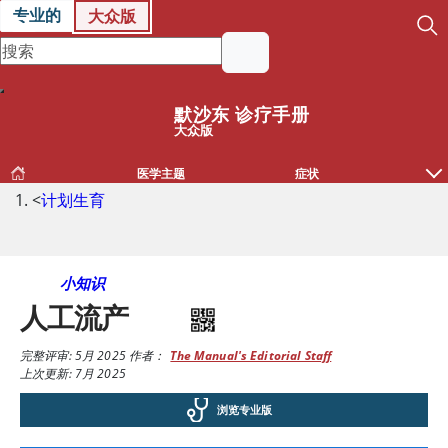
专业的
大众版
默沙东 诊疗手册
大众版
医学主题
症状
<
计划生育
小知识
人工流产
完整评审:
5月 2025
作者：
The Manual's Editorial Staff
上次更新: 7月 2025
浏览专业版