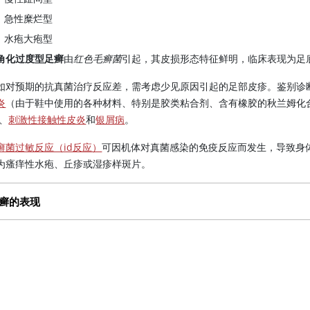
急性糜烂型
水疱大疱型
角化过度型足癣
由
红色毛癣菌
引起，其皮损形态特征鲜明，临床表现为足
如对预期的抗真菌治疗反应差，需考虑少见原因引起的足部皮疹。鉴别诊
炎
（由于鞋中使用的各种材料、特别是胶类粘合剂、含有橡胶的秋兰姆化合
 、
刺激性接触性皮炎
和
银屑病
。
癣菌过敏反应（id反应）
可因机体对真菌感染的免疫反应而发生，导致身
为瘙痒性水疱、丘疹或湿疹样斑片。
癣的表现