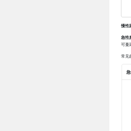
慢性
急性
可蔓
常见
急