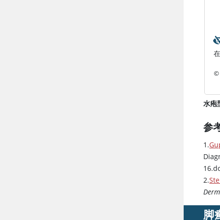
© 
水疱
参
1.
Gup
Diag
16.d
2.
St
Derm
脚