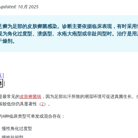
 updated: 10月 2025
足癣为足部的皮肤癣菌感染。诊断主要依据临床表现，有时采用
现为角化过度型、溃疡型、水疱大疱型或非趾间型时。治疗是用
干燥剂。
点
|
体
|
是最常见的
皮肤癣菌病
，因为足部出汗所致的潮湿环境可促进真菌生长。全
虽较低但仍具显著性（
2
）。
的4种临床类型可单发或混合存在：
慢性角化过度型
慢性趾间型