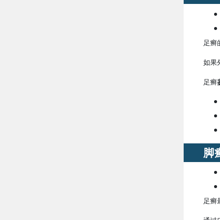
足癣
如果
足癣
脚
足癣