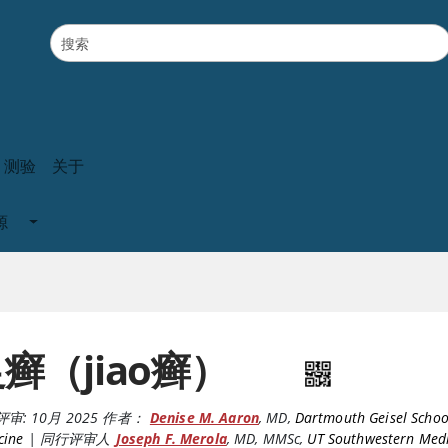
测验
关于
源
癣（jiao癣）
评审:
10月 2025
作者：
Denise M. Aaron
,
MD
,
Dartmouth Geisel Schoo
cine
|
同行评审人
Joseph F. Merola
,
MD, MMSc
,
UT Southwestern Medi