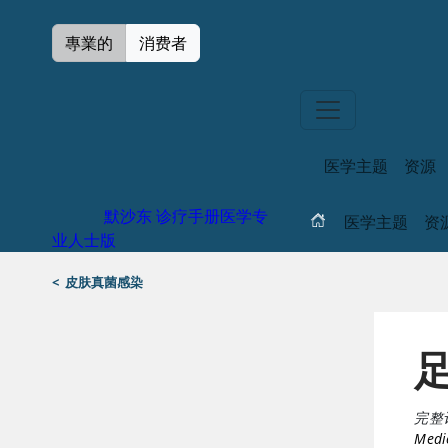
專業的
消费者
医学主题
资源
默沙东 诊疗手册
医学专
医学主题
资
业人士版
<
皮肤真菌感染
足
完整
Medi