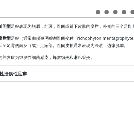
趾间型
足癣表现为脱屑，红斑，趾间或趾下皮肤的糜烂，外侧的三个足趾
糜烂型
足癣（通常由
须癣毛癣菌
趾间变种 Trichophyton mentagrophytes
延至足背侧面及（或）足跖部。趾间皮损通常表现为浸渍，边缘脱屑。
的并发症为继发性细菌感染，蜂窝织炎和淋巴管炎。
性溃疡性足癣