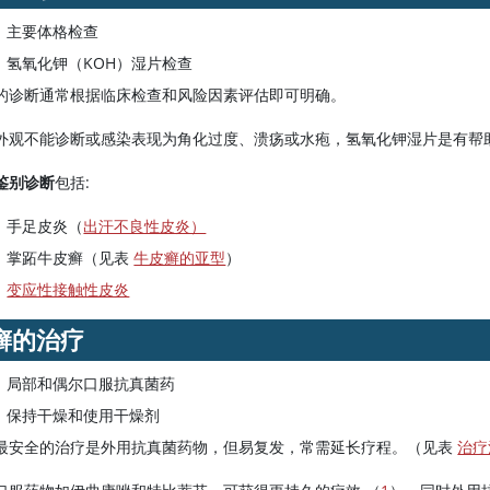
主要体格检查
氢氧化钾（KOH）湿片检查
的诊断通常根据临床检查和风险因素评估即可明确。
外观不能诊断或感染表现为角化过度、溃疡或水疱，氢氧化钾湿片是有帮
鉴别诊断
包括:
手足皮炎（
出汗不良性皮炎）
掌跖牛皮癣（见表
牛皮癣的亚型
）
变应性接触性皮炎
癣的治疗
局部和偶尔口服抗真菌药
保持干燥和使用干燥剂
最安全的治疗是外用抗真菌药物，但易复发，常需延长疗程。（见表
治疗