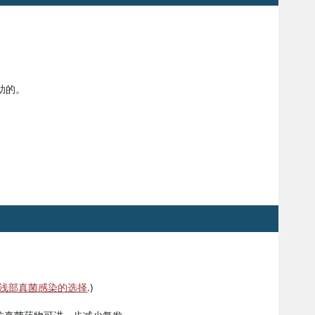
助的。
浅部真菌感染的选择
.)