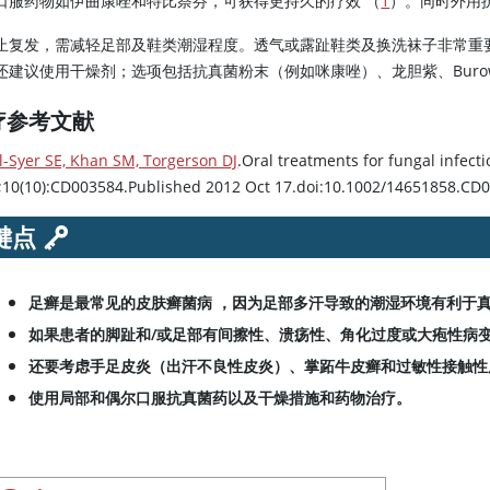
口服药物如伊曲康唑和特比萘芬，可获得更持久的疗效 （
1
）。同时外用
止复发，需减轻足部及鞋类潮湿程度。透气或露趾鞋类及换洗袜子非常重
还建议使用干燥剂；选项包括抗真菌粉末（例如咪康唑）、龙胆紫、Burow 溶
疗参考文献
l-Syer SE, Khan SM, Torgerson DJ
.Oral treatments for fungal infecti
;10(10):CD003584.Published 2012 Oct 17.doi:10.1002/14651858.CD
键点
足癣是最常见的皮肤癣菌病 ，因为足部多汗导致的潮湿环境有利于
如果患者的脚趾和/或足部有间擦性、溃疡性、角化过度或大疱性病
还要考虑手足皮炎（出汗不良性皮炎）、掌跖牛皮癣和过敏性接触性
使用局部和偶尔口服抗真菌药以及干燥措施和药物治疗。