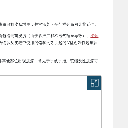
底鳞屑和皮肤增厚，并常沿莫卡辛鞋样分布向足背延伸。
断包括无菌浸渍（由于多汗症和不透气鞋袜导致）、
接触
物以及皮鞋中使用的铬鞣剂等引起的IV型迟发性超敏反
体其他部位出现皮疹，常见于手或手指。该继发性皮疹可