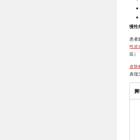
慢性
患者
性皮
应）
皮肤
表现
脚