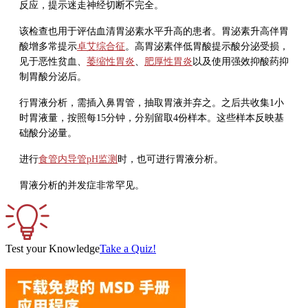
反应，提示迷走神经切断不完全。
该检查也用于评估血清胃泌素水平升高的患者。胃泌素升高伴胃
酸增多常提示
卓艾综合征
。高胃泌素伴低胃酸提示酸分泌受损，
见于恶性贫血、
萎缩性胃炎
、
肥厚性胃炎
以及使用强效抑酸药抑
制胃酸分泌后。
行胃液分析，需插入鼻胃管，抽取胃液并弃之。之后共收集1小
时胃液量，按照每15分钟，分别留取4份样本。这些样本反映基
础酸分泌量。
进行
食管内导管pH监测
时，也可进行胃液分析。
胃液分析的并发症非常罕见。
Test your Knowledge
Take a Quiz!