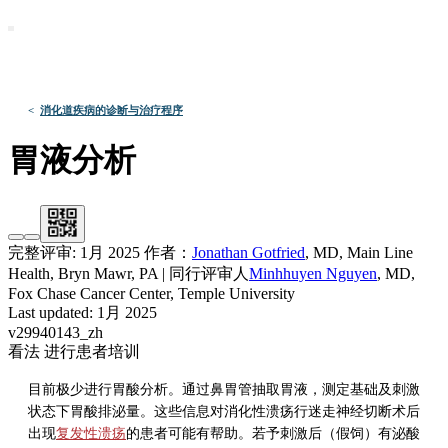
默沙东 诊疗手册
医学专业人士版
医学主题
资源
<
消化道疾病的诊断与治疗程序
胃液分析
完整评审:
1月 2025
作者：
Jonathan Gotfried
,
MD
,
Main Line
Health, Bryn Mawr, PA
|
同行评审人
Minhhuyen Nguyen
,
MD
,
Fox Chase Cancer Center, Temple University
Last updated: 1月 2025
v29940143_zh
看法 进行患者培训
目前极少进行胃酸分析。通过鼻胃管抽取胃液，测定基础及刺激
状态下胃酸排泌量。这些信息对消化性溃疡行迷走神经切断术后
出现
复发性溃疡
的患者可能有帮助。若予刺激后（假饲）有泌酸