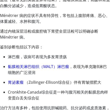
白酶分泌减少，造成低胃酸状态。
Ménétrier 病的症状不具有特异性，常包括上腹部疼痛、恶心、
体重减轻、水肿和腹泻。
通过内镜深层活检或腹腔镜下胃壁全层活检可以明确诊断
Ménétrier 病。
鉴别诊断包括以下内容：
淋巴瘤，该病可表现为多发胃溃疡
黏膜相关淋巴组织（MALT）淋巴瘤
，表现为单克隆B淋巴
细胞的广泛浸润
胃泌素瘤
（Zollinger-Ellison综合征）伴有胃皱摺肥大
Cronkhite-Canada综合征是一种与腹泻相关的黏膜息肉样
变蛋白丢失综合征
治疗方法有多种，包括使用抗胆碱能药、抗分泌药或皮质激素，