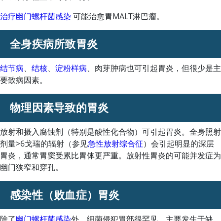
治疗幽门螺杆菌感染
可能治愈胃MALT淋巴瘤。
全身疾病所致胃炎
结节病
、
结核
、
淀粉样病
、肉芽肿病也可引起胃炎，但很少是主
要致病因素。
物理因素导致的胃炎
放射和摄入腐蚀剂（特别是酸性化合物）可引起胃炎。全身照射
剂量
>
6戈瑞的辐射（参见
急性放射综合征
）会引起明显的深层
胃炎，通常胃窦受累比胃体更严重。放射性胃炎的可能并发症为
幽门狭窄和穿孔。
感染性（败血症）胃炎
除了
幽门螺杆菌感染
外，细菌侵犯胃部很罕见，主要发生于缺