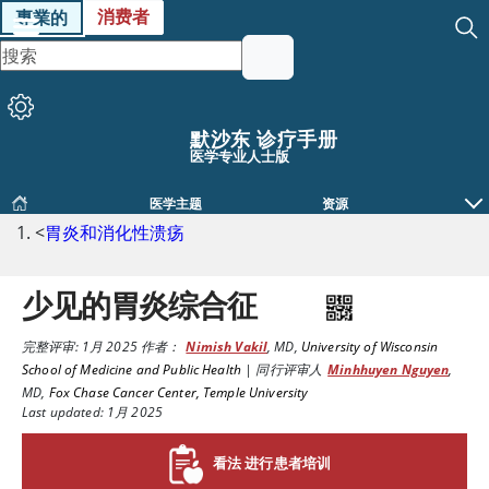
消费者
專業的
默沙东 诊疗手册
医学专业人士版
医学主题
资源
<
胃炎和消化性溃疡
少见的胃炎综合征
完整评审:
1月 2025
作者：
Nimish Vakil
,
MD
,
University of Wisconsin
School of Medicine and Public Health
|
同行评审人
Minhhuyen Nguyen
,
MD
,
Fox Chase Cancer Center, Temple University
Last updated: 1月 2025
看法 进行患者培训