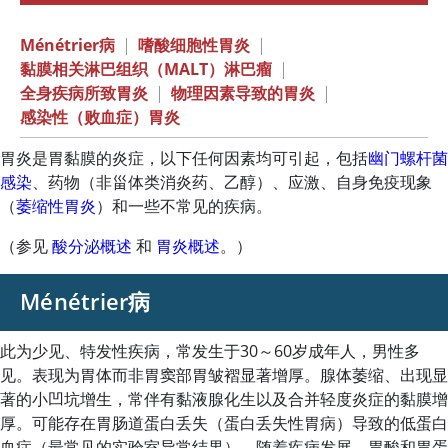
Ménétrier病
|
嗜酸细胞性胃炎
|
黏膜相关淋巴组织（MALT）淋巴瘤
|
全身疾病所致胃炎
|
物理因素导致的胃炎
|
感染性（败血症）胃炎
胃炎是胃黏膜的炎症，以下任何因素均可引起，包括
幽门螺杆菌
感染
、药物（非甾体类消炎药、乙醇）、应激、自身免疫现象
（
萎缩性胃炎
）和一些不常见的疾病。
（参见
酸分泌概述
和
胃炎概述
。）
Ménétrier病
此为少见、特发性疾病，常发生于30～60岁成年人，男性多
见。表现为胃体而非胃窦部胃皱褶显著增厚。腺体萎缩、出现显
著的小凹坑增生，常伴有黏液腺化生以及合并轻度炎症的黏膜增
厚。可能存在胃肠道蛋白丢失（蛋白丢失性胃病）导致的低蛋白
血症（最常见的实验室异常结果）。随着疾病发展，胃酸和胃蛋