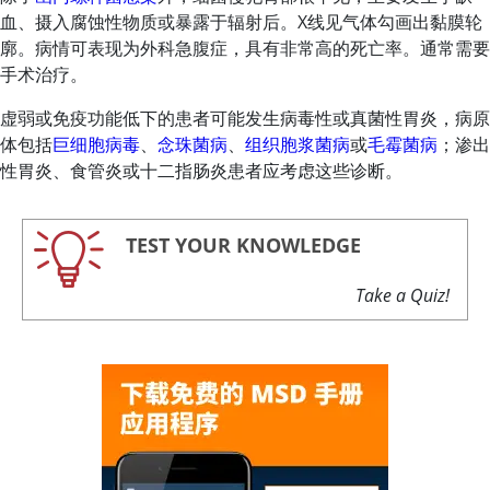
血、摄入腐蚀性物质或暴露于辐射后。X线见气体勾画出黏膜轮
廓。病情可表现为外科急腹症，具有非常高的死亡率。通常需要
手术治疗。
虚弱或免疫功能低下的患者可能发生病毒性或真菌性胃炎，病原
体包括
巨细胞病毒
、
念珠菌病
、
组织胞浆菌病
或
毛霉菌病
；渗出
性胃炎、食管炎或十二指肠炎患者应考虑这些诊断。
TEST YOUR KNOWLEDGE
Take a Quiz!