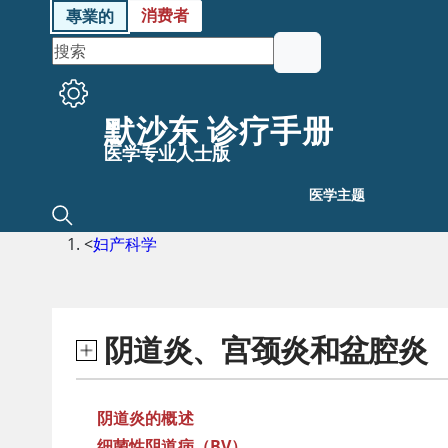
消费者
專業的
默沙东 诊疗手册
医学专业人士版
医学主题
<
妇产科学
阴道炎、宫颈炎和盆腔炎
阴道炎的概述
细菌性阴道病（BV）