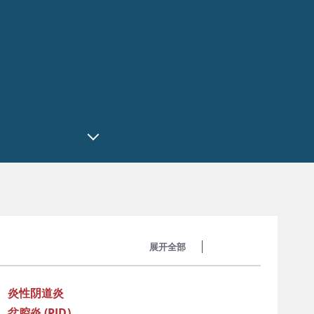
展开全部
收起全部
炎性阴道炎
盆腔炎 (PID)