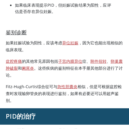
如果临床表现提示PID，但妊娠试验结果为阳性，应评
估是否存在异位妊娠。
鉴别诊断
如果妊娠试验为阳性，应该考虑
异位妊娠
，因为它也能出现相似的
临床表现。
盆腔疼痛
的其他常见原因包括
子宫内膜异位
症、
附件扭转
、
卵巢囊
肿破裂
和
阑尾炎
。这些疾病的鉴别特征在本手册其他部分进行了讨
论。
Fitz-Hugh-Curtis综合征可与
急性胆囊炎
相似，但是可根据盆腔检
查时发现输卵管炎的表现进行鉴别，如果有必要还可以用超声鉴
别。
PID的治疗