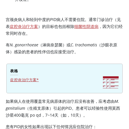
宫颈炎病人和轻到中度的PID病人不需要住院。通常门诊治疗（见
表
盆腔炎治疗方案
）的目标也包括根除
细菌性阴道病
，因为它们经
常同时存在。
有
N. gonorrhoeae
（淋病奈瑟菌）或
C. trachomatis
（沙眼衣原
体）感染的患者的性伴侣也应接受治疗。
表格
盆腔炎治疗方案*
如果病人在使用覆盖常见病原体的治疗后没有改善，应考虑由
M.
genitalium
（生殖支原体）引起的PID。患者可以经验性使用莫西
沙星400毫克 po qd，7~14天（如，10天）。
患有PID的女性如果出现以下任何情况应住院治疗：