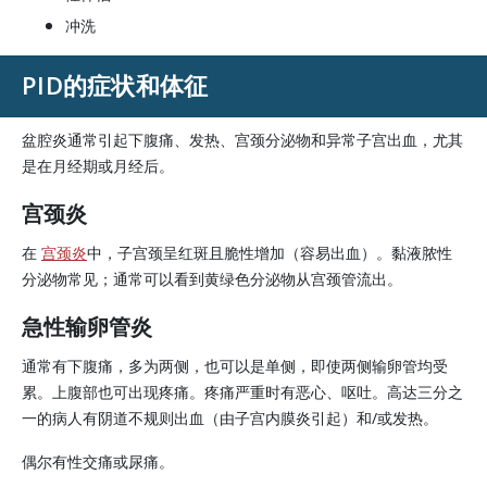
冲洗
PID的症状和体征
盆腔炎通常引起下腹痛、发热、宫颈分泌物和异常子宫出血，尤其
是在月经期或月经后。
宫颈炎
在
宫颈炎
中，子宫颈呈红斑且脆性增加（容易出血）。黏液脓性
分泌物常见；通常可以看到黄绿色分泌物从宫颈管流出。
急性输卵管炎
通常有下腹痛，多为两侧，也可以是单侧，即使两侧输卵管均受
累。上腹部也可出现疼痛。疼痛严重时有恶心、呕吐。高达三分之
一的病人有阴道不规则出血（由子宫内膜炎引起）和/或发热。
偶尔有性交痛或尿痛。