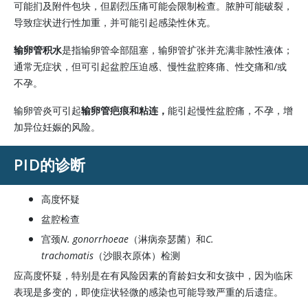
可能扪及附件包块，但剧烈压痛可能会限制检查。脓肿可能破裂，
导致症状进行性加重，并可能引起感染性休克。
输卵管积水
是指输卵管伞部阻塞，输卵管扩张并充满非脓性液体；
通常无症状，但可引起盆腔压迫感、慢性盆腔疼痛、性交痛和/或
不孕。
输卵管炎可引起
输卵管疤痕和粘连，
能引起慢性盆腔痛，不孕，增
加异位妊娠的风险。
PID的诊断
高度怀疑
盆腔检查
宫颈
N. gonorrhoeae
（淋病奈瑟菌）和
C.
trachomatis
（沙眼衣原体）检测
应高度怀疑，特别是在有风险因素的育龄妇女和女孩中，因为临床
表现是多变的，即使症状轻微的感染也可能导致严重的后遗症。