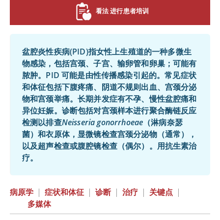
看法 进行患者培训
盆腔炎性疾病(PID)指女性上生殖道的一种多微生
物感染，包括宫颈、子宫、输卵管和卵巢；可能有
脓肿。PID 可能是由性传播感染引起的。常见症状
和体征包括下腹疼痛、阴道不规则出血、宫颈分泌
物和宫颈举痛。长期并发症有不孕、慢性盆腔痛和
异位妊娠。诊断包括对宫颈样本进行聚合酶链反应
检测以排查
Neisseria gonorrhoeae
（淋病奈瑟
菌）和衣原体，显微镜检查宫颈分泌物（通常），
以及超声检查或腹腔镜检查（偶尔）。用抗生素治
疗。
病原学
|
症状和体征
|
诊断
|
治疗
|
关键点
|
多媒体