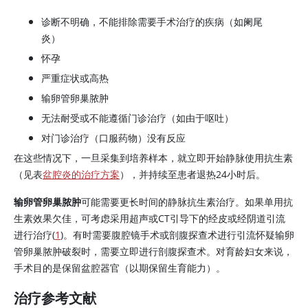
诊断不明确，不能排除需要手术治疗的疾病（如阑尾
炎）
怀孕
严重症状或高热
输卵管卵巢脓肿
无法耐受或不能遵循门诊治疗（如由于呕吐）
对门诊治疗（口服药物）没有反应
在这些情况下，一旦采集到培养样本，就立即开始静脉使用抗生素
（见表
盆腔炎的治疗方案
），并持续至患者退热24小时后。
输卵管卵巢脓肿
可能需要更长时间的静脉抗生素治疗。如果单用抗
生素效果欠佳，可考虑采用超声或CT引导下的经皮或经阴道引流
进行治疗(
1
)。有时需要腹腔镜手术或剖腹探查术进行引流怀疑输卵
管卵巢脓肿破裂时，需要立即进行剖腹探查术。对育龄妇女来说，
手术目的是保留盆腔器官（以期保留生育能力）。
治疗参考文献