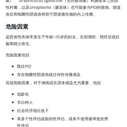
菌）、
Streptococcus agalactiae
（无乳链球菌）和肠道革兰氏阴
性杆菌，以及
Ureaplasma
（脲原体）也可能参与PID的致病。阴道
炎症和细菌性阴道病有助于阴道微生物的向上传播。
危险因素
盆腔炎性疾病常发生于年龄
<
35岁的妇女。在初潮前、绝经后或妊
娠期很少发生。
危险因素包括
既往PID
存在细菌性阴道病或任何性传播感染
其他危险因素，对于淋病或衣原体感染尤为重要，包括
低龄化
非白种人
社会经济地位低下
有多个性伴侣或新的性伴侣，或有不使用避孕套的男
性伴侣