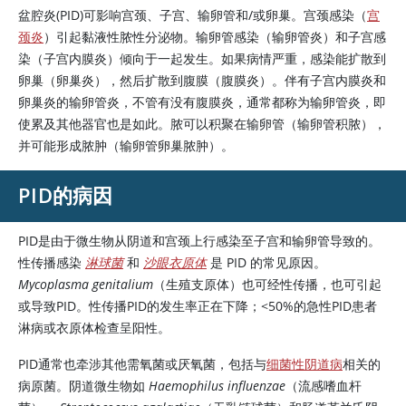
盆腔炎(PID)可影响宫颈、子宫、输卵管和/或卵巢。宫颈感染（
宫
颈炎
）引起黏液性脓性分泌物。输卵管感染（输卵管炎）和子宫感
染（子宫内膜炎）倾向于一起发生。如果病情严重，感染能扩散到
卵巢（卵巢炎），然后扩散到腹膜（腹膜炎）。伴有子宫内膜炎和
卵巢炎的输卵管炎，不管有没有腹膜炎，通常都称为输卵管炎，即
使累及其他器官也是如此。脓可以积聚在输卵管（输卵管积脓），
并可能形成脓肿（输卵管卵巢脓肿）。
PID的病因
PID是由于微生物从阴道和宫颈上行感染至子宫和输卵管导致的。
性传播感染
淋球菌
和
沙眼衣原体
是 PID 的常见原因。
Mycoplasma genitalium
（生殖支原体）也可经性传播，也可引起
或导致PID。性传播PID的发生率正在下降；<50%的急性PID患者
淋病或衣原体检查呈阳性。
PID通常也牵涉其他需氧菌或厌氧菌，包括与
细菌性阴道病
相关的
病原菌。阴道微生物如
Haemophilus influenzae
（流感嗜血杆