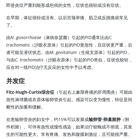
即使炎症严重到能形成疤痕的女性，症状也很轻或没有症状。
在早期，体征很轻或没有。以后宫颈举痛、肌卫或反跳痛就常见
了。
由
N. gonorrhoeae
（淋病奈瑟菌）引起的PID通常比由
C.
trachomatis
（沙眼衣原体）引起的PID更急性，且症状更严重，后
者可能呈潜伏状态。由
M. genitalium
（生殖支原体）引起的PID，
与由
C. trachomatis
（沙眼衣原体）引起的PID类似，症状也较轻，
应在对一线PID治疗无反应的女性中予以考虑。
并发症
Fitz-Hugh-Curtis综合征
（引起右上象限疼痛的肝周围炎）可能由
急性淋球菌或衣原体输卵管炎引起。感染可以变为慢性，特征是间
断性的加重和缓解。
在患输卵管炎的妇女中，约15%可以发展成
输卵管-卵巢脓肿
（附
件积脓）。可伴有急性或慢性感染，如果治疗较晚或不彻底，其发
生的可能性更大。常有疼痛、发热和腹膜刺激征，且可能很严重。