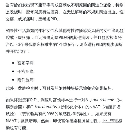
当育龄妇女出现下腹部疼痛或宫颈或不明原因的阴道分泌物，特别
是发烧时，应怀疑患有盆腔炎。在无法解释的不规则阴道出血、性
交痛、或尿痛时，应考虑PID。
如果性生活频繁的年轻女性和其他有性传播感染风险的女性出现盆
腔或下腹疼痛，且无法确定除PID外的其他病因，并且盆腔检查符
合以下3个最低临床标准中的1个或多个，则应进行PID的初步诊断
并开始治疗：
宫颈举痛
子宫压痛
附件压痛
此外，盆腔检查时，可触及的附件肿块提示输卵管卵巢脓肿。
如果怀疑患有PID，则应对宫颈标本进行针对
N. gonorrhoeae
（淋
病奈瑟菌）和
C. trachomatis
（沙眼衣原体）的NAAT（核酸扩增
试验）（该试验具有约99%的敏感性和特异性）。如果没有
NAAT，就做培养。然而，即使宫颈感染检测呈阴性，上生殖道感
染也有可能。