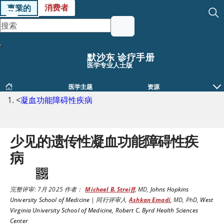
消费者
專業的
默沙东 诊疗手册
医学专业人士版
医学主题
资源
<
凝血功能障碍性疾病
少见的遗传性凝血功能障碍性疾
病
完整评审:
7月 2025
作者：
Michael B. Streiff
,
MD
,
Johns Hopkins
University School of Medicine
|
同行评审人
Ashkan Emadi
,
MD, PhD
,
West
Virginia University School of Medicine, Robert C. Byrd Health Sciences
Center