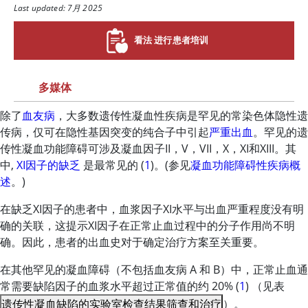
Last updated: 7月 2025
看法 进行患者培训
多媒体
除了
血友病
，大多数遗传性凝血性疾病是罕见的常染色体隐性遗
传病，仅可在隐性基因突变的纯合子中引起
严重出血
。罕见的遗
传性凝血功能障碍可涉及凝血因子II，V，VII，X，XI和XIII。其
中,
XI因子的缺乏
是最常见的 (
1
)。(参见
凝血功能障碍性疾病概
述
。)
在缺乏XI因子的患者中，血浆因子XI水平与出血严重程度没有明
确的关联，这提示XI因子在正常止血过程中的分子作用尚不明
确。因此，患者的出血史对于确定治疗方案至关重要。
在其他罕见的凝血障碍（不包括血友病 A 和 B）中，正常止血通
常需要缺陷因子的血浆水平超过正常值的约 20% (
1
) （见表
遗传性凝血缺陷的实验室检查结果筛查和治疗
）。