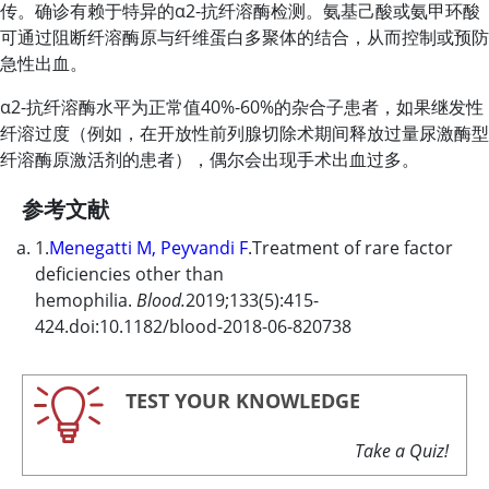
传。确诊有赖于特异的α2-抗纤溶酶检测。氨基己酸或氨甲环酸
可通过阻断
纤溶酶原
与纤维蛋白多聚体的结合，从而控制或预防
急性出血。
α2-抗纤溶酶水平为正常值40%-60%的杂合子患者，如果继发性
纤溶过度（例如，在开放性前列腺切除术期间释放过量尿激酶型
纤溶酶原
激活剂的患者），偶尔会出现手术出血过多。
参考文献
1.
Menegatti M, Peyvandi F
.Treatment of rare factor
deficiencies other than
hemophilia.
Blood.
2019;133(5):415-
424.doi:10.1182/blood-2018-06-820738
TEST YOUR KNOWLEDGE
Take a Quiz!