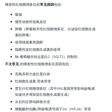
继发性红细胞增多症的
常见病因
包括:
吸烟
慢性动脉性低氧血症
肿瘤（肿瘤相关性红细胞增多症、分泌促红细胞生成
素的肿瘤）
使用雄激素类固醇
隐匿性
促红细胞生成素
的使用
钠-葡萄糖共转运蛋白2（SGLT2）抑制剂
不太常见
的继发性红细胞增多症原因包括：
高氧亲和力血红蛋白病
红细胞生成素
受体突变
楚瓦什红细胞增多症（其中
VHL
基因突变影响缺氧感
知途径并增加
促红细胞生成素
生成）
从右到左肺动静脉分流
脯氨酸羟化酶2和缺氧诱导因子2α（
HIF-2α
）突变