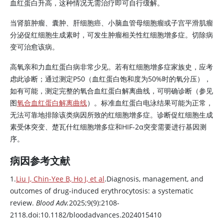
血红蛋白升高，这种情况无需治疗即可自行缓解。
当肾脏肿瘤、囊肿、肝细胞癌、小脑血管母细胞瘤或子宫平滑肌瘤
分泌
促红细胞生成素
时，可发生肿瘤相关性红细胞增多症。切除病
变可治愈该病。
高氧亲和力血红蛋白病非常少见。若有红细胞增多症家族史，应考
虑此诊断；通过测定P50（血红蛋白饱和度为50%时的氧分压），
如有可能，测定完整的氧合血红蛋白解离曲线，可明确诊断（参见
图
氧合血红蛋白解离曲线
）。标准血红蛋白电泳结果可能为正常，
无法可靠地排除该类病因所致的红细胞增多症。诊断促红细胞生成
素受体突变、楚瓦什红细胞增多症和HIF-2α突变需要进行基因测
序。
病因参考文献
1.
Liu J, Chin-Yee B, Ho J, et al
.Diagnosis, management, and
outcomes of drug-induced erythrocytosis: a systematic
review.
Blood Adv.
2025;9(9):2108-
2118.doi:10.1182/bloodadvances.2024015410