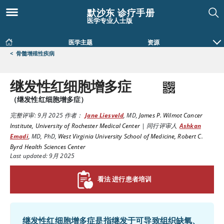
默沙东 诊疗手册
医学专业人士版
医学主题
资源
<
骨髓增殖性疾病
继发性红细胞增多症
（继发性红细胞增多症）
完整评审:
9月 2025
作者：
Jane Liesveld
,
MD
,
James P. Wilmot Cancer
Institute, University of Rochester Medical Center
|
同行评审人
Ashkan
Emadi
,
MD, PhD
,
West Virginia University School of Medicine, Robert C.
Byrd Health Sciences Center
Last updated: 9月 2025
看法 进行患者培训
继发性红细胞增多症是指继发于可导致组织缺氧、