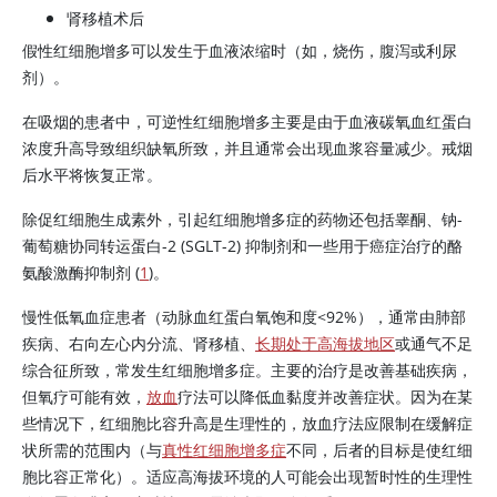
肾移植术后
假性红细胞增多可以发生于血液浓缩时（如，烧伤，腹泻或利尿
剂）。
在吸烟的患者中，可逆性红细胞增多主要是由于血液碳氧血红蛋白
浓度升高导致组织缺氧所致，并且通常会出现血浆容量减少。戒烟
后水平将恢复正常。
除
促红细胞生成素
外，引起红细胞增多症的药物还包括
睾酮
、钠-
葡萄糖协同转运蛋白-2 (SGLT-2) 抑制剂和一些用于癌症治疗的酪
氨酸激酶抑制剂 (
1
)。
慢性低氧血症患者（动脉血红蛋白氧饱和度
<
92%），通常由肺部
疾病、右向左心内分流、肾移植、
长期处于高海拔地区
或通气不足
综合征所致，常发生红细胞增多症。主要的治疗是改善基础疾病，
但氧疗可能有效，
放血
疗法可以降低血黏度并改善症状。因为在某
些情况下，红细胞比容升高是生理性的，放血疗法应限制在缓解症
状所需的范围内（与
真性红细胞增多症
不同，后者的目标是使红细
胞比容正常化）。适应高海拔环境的人可能会出现暂时性的生理性