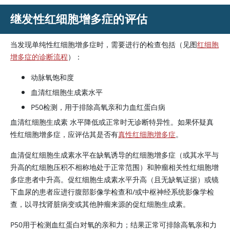
继发性红细胞增多症的评估
当发现单纯性红细胞增多症时，需要进行的检查包括（见图
红细胞
增多症的诊断流程
）：
动脉氧饱和度
血清
红细胞生成素
水平
P50检测，用于排除高氧亲和力血红蛋白病
血清
红细胞生成素
水平降低或正常时无诊断特异性。如果怀疑真
性红细胞增多症，应评估其是否有
真性红细胞增多症
。
血清
促红细胞生成素
水平在缺氧诱导的红细胞增多症（或其水平与
升高的红细胞压积不相称地处于正常范围）和肿瘤相关性红细胞增
多症患者中升高。
促红细胞生成素
水平升高（且无缺氧证据）或镜
下血尿的患者应进行腹部影像学检查和/或中枢神经系统影像学检
查，以寻找肾脏病变或其他肿瘤来源的
促红细胞生成素
。
P50用于检测血红蛋白对氧的亲和力；结果正常可排除高氧亲和力